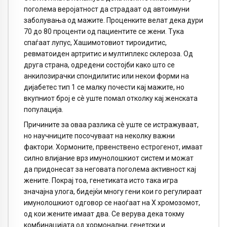
поголема веројатност да страдаат од автоимуни
заболувања од мажите. Проценките велат дека дури
70 до 80 проценти од пациентите се жени. Тука
спаѓаат лупус, Хашимотовиот тироидитис,
ревматоиден артритис и мултиплекс склероза. Од
друга страна, одредени состојби како што се
анкилозирачки спондилитис или некои форми на
дијабетес тип 1 се малку почести кај мажите, но
вкупниот број е сè уште помал отколку кај женската
популација.
Причините за оваа разлика сè уште се истражуваат,
но научниците посочуваат на неколку важни
фактори. Хормоните, првенствено естрогенот, имаат
силно влијание врз имунолошкиот систем и можат
да придонесат за неговата поголема активност кај
жените. Покрај тоа, генетиката исто така игра
значајна улога, бидејќи многу гени кои го регулираат
имунолошкиот одговор се наоѓаат на X хромозомот,
од кои жените имаат два. Се верува дека токму
комбинацијата од хормонални, генетски и