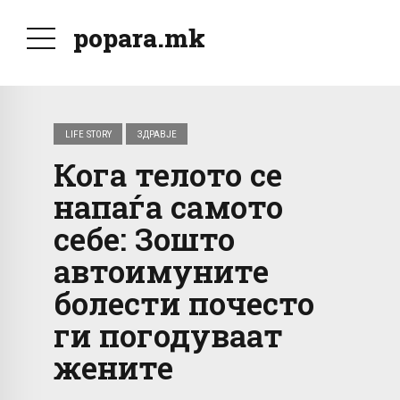
popara.mk
LIFE STORY
ЗДРАВЈЕ
Кога телото се
напаѓа самото
себе: Зошто
автоимуните
болести почесто
ги погодуваат
жените