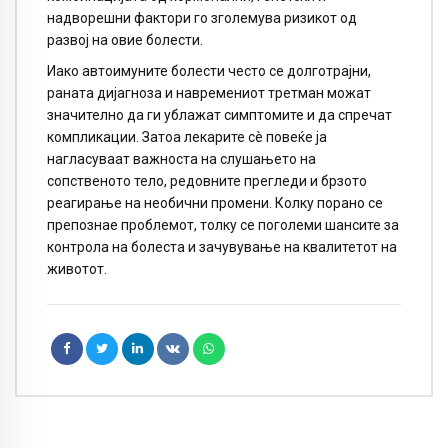
надворешни фактори го зголемува ризикот од
развој на овие болести.
Иако автоимуните болести често се долготрајни,
раната дијагноза и навремениот третман можат
значително да ги ублажат симптомите и да спречат
компликации. Затоа лекарите сè повеќе ја
нагласуваат важноста на слушањето на
сопственото тело, редовните прегледи и брзото
реагирање на необични промени. Колку порано се
препознае проблемот, толку се поголеми шансите за
контрола на болеста и зачувување на квалитетот на
животот.