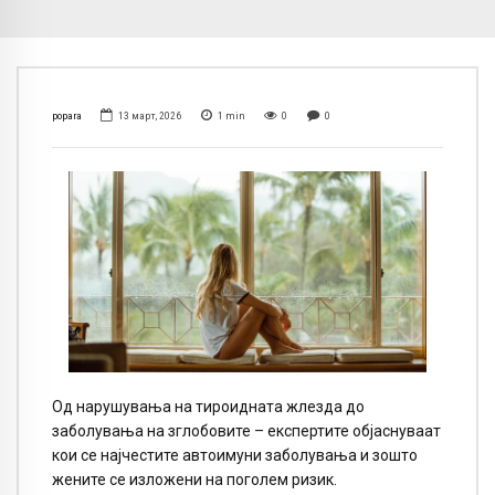
popara
13 март, 2026
1
min
0
0
Од нарушувања на тироидната жлезда до
заболувања на зглобовите – експертите објаснуваат
кои се најчестите автоимуни заболувања и зошто
жените се изложени на поголем ризик.