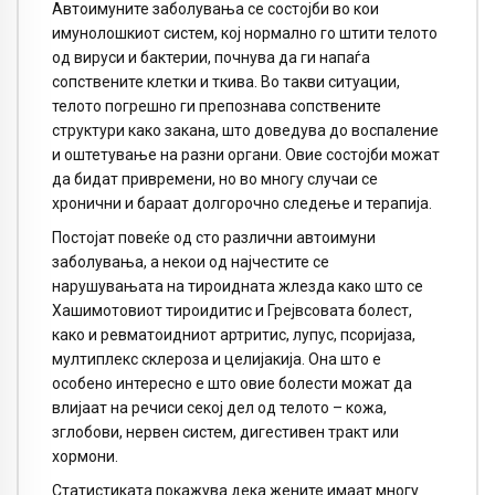
Автоимуните заболувања се состојби во кои
имунолошкиот систем, кој нормално го штити телото
од вируси и бактерии, почнува да ги напаѓа
сопствените клетки и ткива. Во такви ситуации,
телото погрешно ги препознава сопствените
структури како закана, што доведува до воспаление
и оштетување на разни органи. Овие состојби можат
да бидат привремени, но во многу случаи се
хронични и бараат долгорочно следење и терапија.
Постојат повеќе од сто различни автоимуни
заболувања, а некои од најчестите се
нарушувањата на тироидната жлезда како што се
Хашимотовиот тироидитис и Грејвсовата болест,
како и ревматоидниот артритис, лупус, псоријаза,
мултиплекс склероза и целијакија. Она што е
особено интересно е што овие болести можат да
влијаат на речиси секој дел од телото – кожа,
зглобови, нервен систем, дигестивен тракт или
хормони.
Статистиката покажува дека жените имаат многу