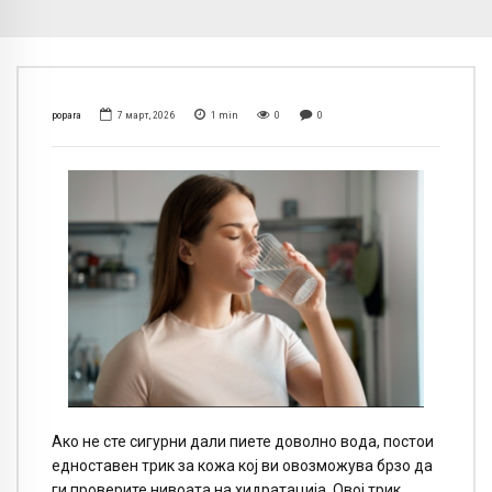
popara
7 март, 2026
1
min
0
0
Ако не сте сигурни дали пиете доволно вода, постои
едноставен трик за кожа кој ви овозможува брзо да
ги проверите нивоата на хидратација. Овој трик