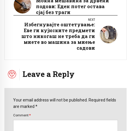
Моќна мешавина за дрвени
подови: Еден потег остава
сјај без траги
NEXT
Избегнувајте оштетување:
Еве ги кујнските предмети
што никогаш не треба да ги
миете во машина за миење
садови
Leave a Reply
Your email address will not be published. Required fields
are marked *
Comment
*