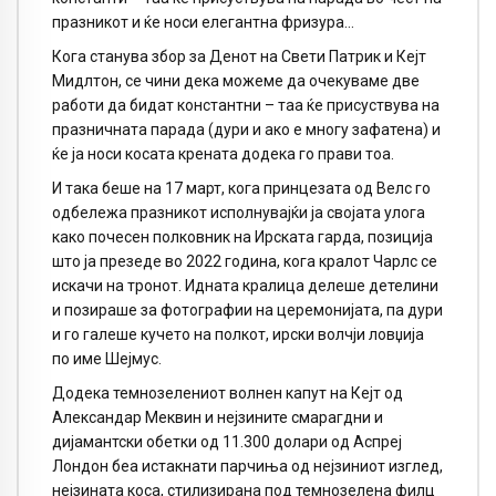
празникот и ќе носи елегантна фризура…
Кога станува збор за Денот на Свети Патрик и Кејт
Мидлтон, се чини дека можеме да очекуваме две
работи да бидат константни – таа ќе присуствува на
празничната парада (дури и ако е многу зафатена) и
ќе ја носи косата крената додека го прави тоа.
И така беше на 17 март, кога принцезата од Велс го
одбележа празникот исполнувајќи ја својата улога
како почесен полковник на Ирската гарда, позиција
што ја презеде во 2022 година, кога кралот Чарлс се
искачи на тронот. Идната кралица делеше детелини
и позираше за фотографии на церемонијата, па дури
и го галеше кучето на полкот, ирски волчји ловџија
по име Шејмус.
Додека темнозелениот волнен капут на Кејт од
Александар Меквин и нејзините смарагдни и
дијамантски обетки од 11.300 долари од Аспреј
Лондон беа истакнати парчиња од нејзиниот изглед,
нејзината коса, стилизирана под темнозелена филц