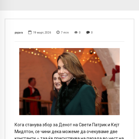
popara
19 март, 2026
7
min
0
0
Кога станува збор за Денот на Свети Патрик и Кејт
Мидлтон, се чини дека можеме да очекуваме две
константи – таа ќе присуствува на парада во чест на