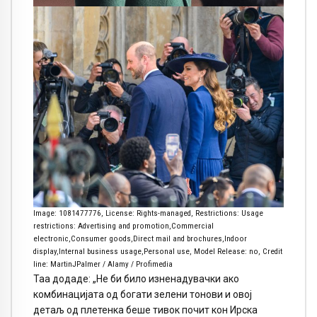
Image: 1081477776, License: Rights-managed, Restrictions: Usage
restrictions: Advertising and promotion,Commercial
electronic,Consumer goods,Direct mail and brochures,Indoor
display,Internal business usage,Personal use, Model Release: no, Credit
line: MartinJPalmer / Alamy / Profimedia
Таа додаде: „Не би било изненадувачки ако
комбинацијата од богати зелени тонови и овој
детаљ од плетенка беше тивок почит кон Ирска