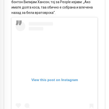
бонтон Вилијам Хансон; тој за People изјави: „Ако
имате долга коса, таа обично е собрана и влечена
назад за бела вратоврска“.
View this post on Instagram