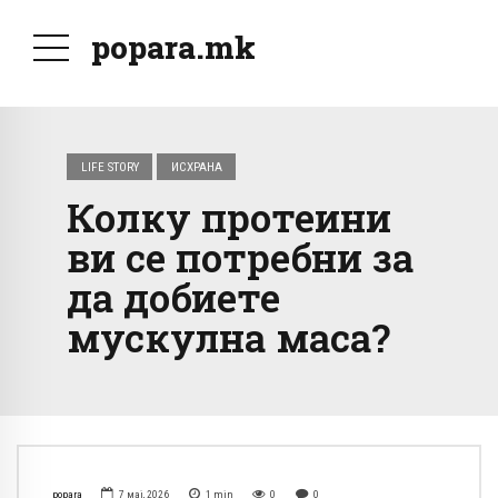
popara.mk
LIFE STORY
ИСХРАНА
Колку протеини
ви се потребни за
да добиете
мускулна маса?
popara
7 мај, 2026
1
min
0
0