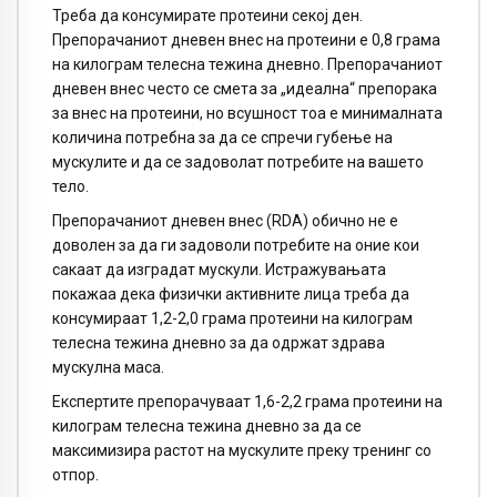
Треба да консумирате протеини секој ден.
Препорачаниот дневен внес на протеини е 0,8 грама
на килограм телесна тежина дневно. Препорачаниот
дневен внес често се смета за „идеална“ препорака
за внес на протеини, но всушност тоа е минималната
количина потребна за да се спречи губење на
мускулите и да се задоволат потребите на вашето
тело.
Препорачаниот дневен внес (RDA) обично не е
доволен за да ги задоволи потребите на оние кои
сакаат да изградат мускули. Истражувањата
покажаа дека физички активните лица треба да
консумираат 1,2-2,0 грама протеини на килограм
телесна тежина дневно за да одржат здрава
мускулна маса.
Експертите препорачуваат 1,6-2,2 грама протеини на
килограм телесна тежина дневно за да се
максимизира растот на мускулите преку тренинг со
отпор.