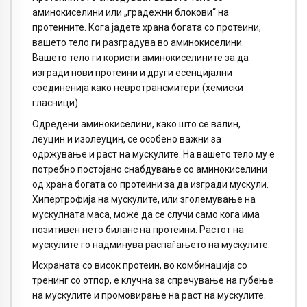
аминокиселини или „градежни блокови“ на
протеините. Кога јадете храна богата со протеини,
вашето тело ги разградува во аминокиселини.
Вашето тело ги користи аминокиселините за да
изгради нови протеини и други есенцијални
соединенија како невротрансмитери (хемиски
гласници).
Одредени аминокиселини, како што се валин,
леуцин и изолеуцин, се особено важни за
одржување и раст на мускулите. На вашето тело му е
потребно постојано снабдување со аминокиселини
од храна богата со протеини за да изгради мускули.
Хипертрофија на мускулите, или зголемување на
мускулната маса, може да се случи само кога има
позитивен нето биланс на протеини. Растот на
мускулите го надминува распаѓањето на мускулите.
Исхраната со висок протеин, во комбинација со
тренинг со отпор, е клучна за спречување на губење
на мускулите и промовирање на раст на мускулите.