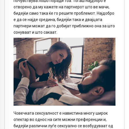
почувствува лошо поради тоа. Тогаш најдобро е
отворено да му кажете на партнерот што ве мачи,
бидејќи само така ќе го решите проблемот. Најдобро
е да се најде средина, бидејќи така и двајцата
партнери можат да го добијат приближно она за што
сонуваат и што сакаат.
Човечката сексуалност е навистина многу широк
спектар во однос на сите можни преференции и,
бидејќи различни луѓе сексуално се возбудуваат од