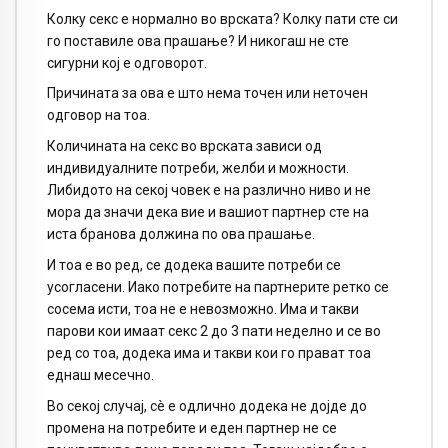
Колку секс е нормално во врската? Колку пати сте си
го поставиле ова прашање? И никогаш не сте
сигурни кој е одговорот.
Причината за ова е што нема точен или неточен
одговор на тоа.
Количината на секс во врската зависи од
индивидуалните потреби, желби и можности.
Либидото на секој човек е на различно ниво и не
мора да значи дека вие и вашиот партнер сте на
иста бранова должина по ова прашање.
И тоа е во ред, се додека вашите потреби се
усогласени. Иако потребите на партнерите ретко се
сосема исти, тоа не е невозможно. Има и такви
парови кои имаат секс 2 до 3 пати неделно и се во
ред со тоа, додека има и такви кои го прават тоа
еднаш месечно.
Во секој случај, сè е одлично додека не дојде до
промена на потребите и еден партнер не се