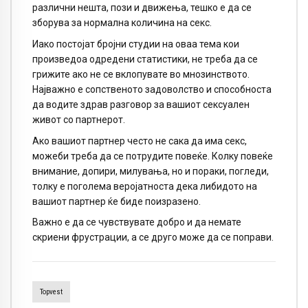
различни нешта, пози и движења, тешко е да се
зборува за нормална количина на секс.
Иако постојат бројни студии на оваа тема кои
произведоа одредени статистики, не треба да се
грижите ако не се вклопувате во мнозинството.
Најважно е сопственото задоволство и способноста
да водите здрав разговор за вашиот сексуален
живот со партнерот.
Ако вашиот партнер често не сака да има секс,
можеби треба да се потрудите повеќе. Колку повеќе
внимание, допири, милувања, но и пораки, погледи,
толку е поголема веројатноста дека либидото на
вашиот партнер ќе биде поизразено.
Важно е да се чувствувате добро и да немате
скриени фрустрации, а се друго може да се поправи.
Topvest