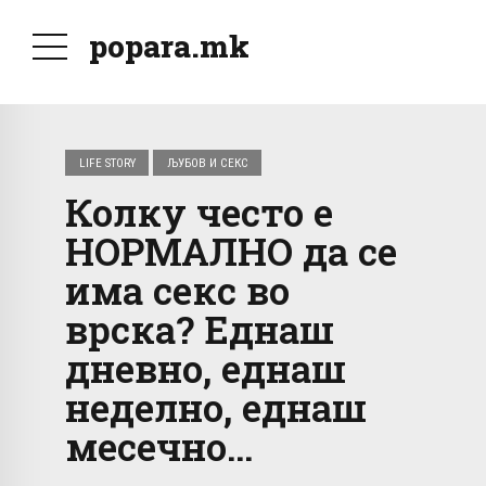
popara.mk
LIFE STORY
ЉУБОВ И СЕКС
Колку често е
НОРМАЛНО да се
има секс во
врска? Еднаш
дневно, еднаш
неделно, еднаш
месечно…