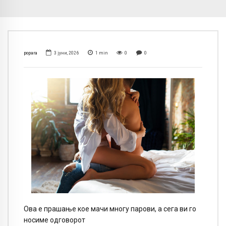
popara
3 јуни, 2026
1
min
0
0
Ова е прашање кое мачи многу парови, а сега ви го
носиме одговорот