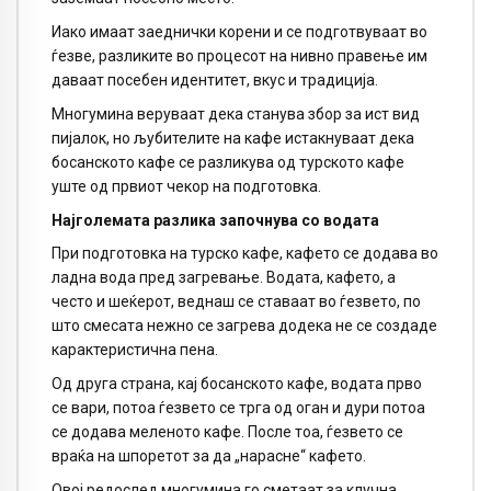
Иако имаат заеднички корени и се подготвуваат во
ѓезве, разликите во процесот на нивно правење им
даваат посебен идентитет, вкус и традиција.
Многумина веруваат дека станува збор за ист вид
пијалок, но љубителите на кафе истакнуваат дека
босанското кафе се разликува од турското кафе
уште од првиот чекор на подготовка.
Најголемата разлика започнува со водата
При подготовка на турско кафе, кафето се додава во
ладна вода пред загревање. Водата, кафето, а
често и шеќерот, веднаш се ставаат во ѓезвето, по
што смесата нежно се загрева додека не се создаде
карактеристична пена.
Од друга страна, кај босанското кафе, водата прво
се вари, потоа ѓезвето се трга од оган и дури потоа
се додава меленото кафе. После тоа, ѓезвето се
враќа на шпоретот за да „нарасне“ кафето.
Овој редослед многумина го сметаат за клучна