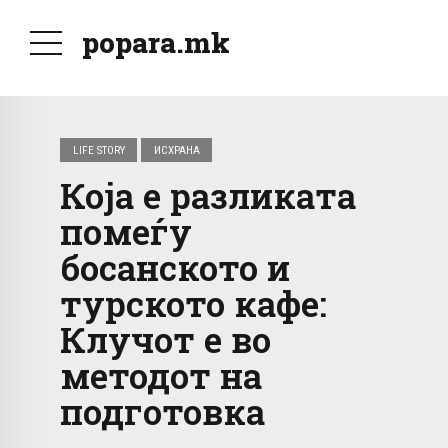
popara.mk
LIFE STORY
ИСХРАНА
Која е разликата
помеѓу
босанското и
турското кафе:
Клучот е во
методот на
подготовка