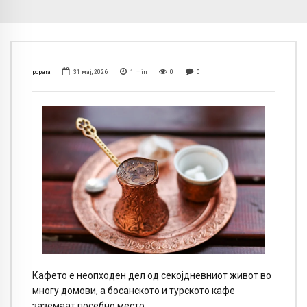
popara
31 мај, 2026
1
min
0
0
Кафето е неопходен дел од секојдневниот живот во
многу домови, а босанското и турското кафе
заземаат посебно место.