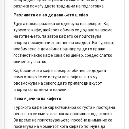
разлика помеѓу двете традиции на подготовка.
Разликата е и во додавањето шеќер
Друга важна разлика се однесува на шеќерот. Кај
турското кафе, шеќерот обично се додава за време
на готвењето, па затоа кафето се подготвува
според посакуваниот степен на сладост. Во Турција,
вообичаено е домаќинот однапред да го праша
гостинот какво кафе сака без шеќер, средно слатко
или многу слатко.
Кај босанското кафе, шеќерот обично се додава
само откако ќе се истури во шолјата, што му
овозможува на секого да го прилагоди вкусот
според сопствените навики.
Пена и јачина на кафето
Турското кафе се карактеризира со густа и постојана
пена, што се смета за знак за правилна подготовка.
За време на приготвувањето, посебно внимание се
посветува на моментот кога кафето почнува да