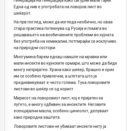
генерација на генерација како сигурни мали тајни.
Една од нив е употребата на ловоров лист во
шеќерот.
На прв поглед, може да изгледа необично, но оваа
стара практика потекнува од Русија и помага во
решавањето на вообичаените проблеми во кујната
без употреба на хемикалии, потпирајќи се исклучиво
на природни состојки.
Многумина барем еднаш наишле на мравки или
мали инсекти во кујнските ормари, што може да биде
многу непријатно. Храна како шеќер, брашно и ориз
им се особено привлечни, а штетата што ја
предизвикуваат е често голема. Тука ловоровите
листови во шеќер се од корист.
Мирисот на ловоровиот лист, кој е пријатен за
луѓето, е многу одбивен за инсектите. Неговите
есенцијални масла, особено цинеолот, делуваат
како природна заштита.
Ловоровите листови не убиваат инсекти ниту ја