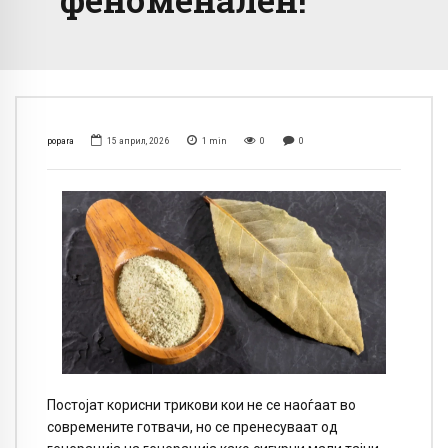
popara
15 април, 2026
1
min
0
0
Постојат корисни трикови кои не се наоѓаат во
современите готвачи, но се пренесуваат од