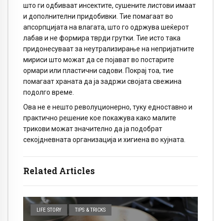
што ги одбиваат инсектите, сушените листови имаат
и дополнителни придобивки. Тие помагаат во
апсорпцијата на влагата, што го одржува шеќерот
лабав и не формира тврди грутки. Тие исто така
придонесуваат за неутрализирање на непријатните
мириси што можат да се појават во постарите
ормари или пластични садови. Покрај тоа, тие
помагаат храната да ја задржи својата свежина
подолго време.
Ова не е нешто револуционерно, туку едноставно и
практично решение кое покажува како малите
трикови можат значително да ја подобрат
секојдневната организација и хигиена во кујната.
Related Articles
LIFE STORY
TIPS & TRICKS