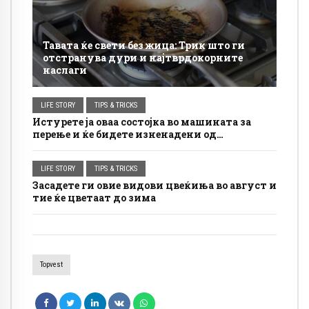
Тавата ќе свети без жица: Трик што ги
отстранува дури и најтврдокорните
наслаги
LIFE STORY
TIPS & TRICKS
Истурете ја оваа состојка во машината за
перење и ќе бидете изненадени од
резултатот: Дамките се отстрануваат
полесно, а облеката изгледа посвежа
LIFE STORY
TIPS & TRICKS
Засадете ги овие видови цвеќиња во август и
тие ќе цветаат до зима
Topvest