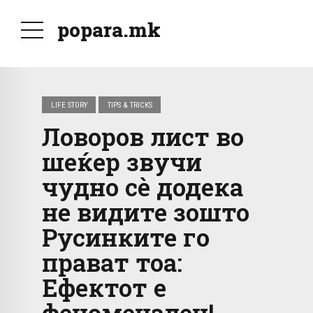
popara.mk
LIFE STORY
TIPS & TRICKS
Ловоров лист во
шеќер звучи
чудно сè додека
не видите зошто
Русинките го
прават тоа:
Ефектот е
феноменален!