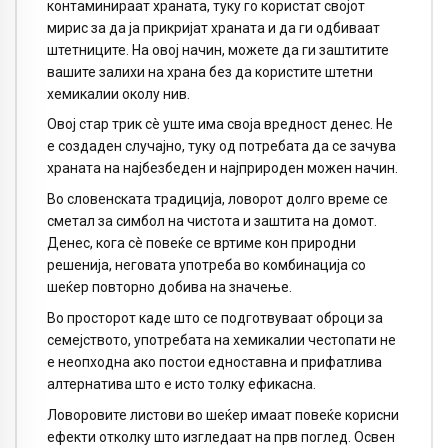
контаминираат храната, туку го користат својот
мирис за да ја прикријат храната и да ги одбиваат
штетниците. На овој начин, можете да ги заштитите
вашите залихи на храна без да користите штетни
хемикалии околу нив.
Овој стар трик сè уште има своја вредност денес. Не
е создаден случајно, туку од потребата да се зачува
храната на најбезбеден и најприроден можен начин.
Во словенската традиција, ловорот долго време се
сметал за симбол на чистота и заштита на домот.
Денес, кога сè повеќе се вртиме кон природни
решенија, неговата употреба во комбинација со
шеќер повторно добива на значење.
Во просторот каде што се подготвуваат оброци за
семејството, употребата на хемикалии честопати не
е неопходна ако постои едноставна и прифатлива
алтернатива што е исто толку ефикасна.
Ловоровите листови во шеќер имаат повеќе корисни
ефекти отколку што изгледаат на прв поглед. Освен