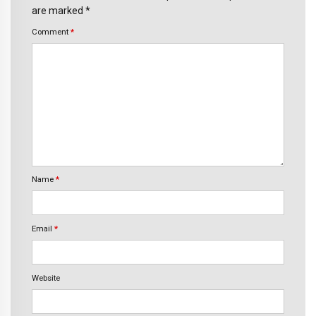
are marked *
Comment
*
Name
*
Email
*
Website