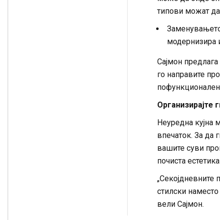
типови можат да 
Заменувањето 
модернизира 
Сајмон предлага
го направите про
пофункционален
Организирајте 
Неуредна кујна 
впечаток. За да 
вашите суви про
почиста естетик
„Секојдневните 
стилски наместо 
вели Сајмон.