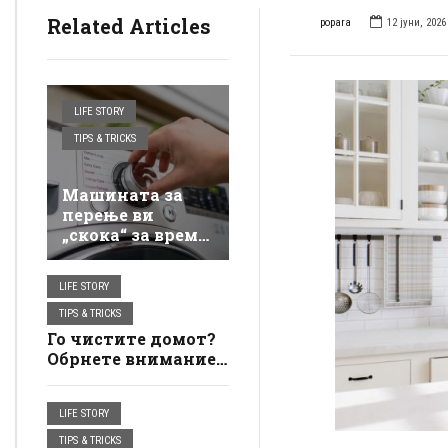
Related Articles
popara
12 јуни, 2026
LIFE STORY
TIPS & TRICKS
Машината за
перење ви
„скока“ за време
на перењето? Со
бесплатен трик,
LIFE STORY
центрифугата
ќе биде многу
TIPS & TRICKS
потивка
Го чистите домот?
Обрнете внимание
на работите што не
треба лесно да ги
LIFE STORY
фрлате во ѓубрето
TIPS & TRICKS