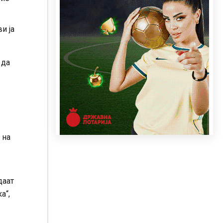
и ја
 да
 на
даат
а“,