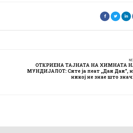
NE
ОТКРИЕНА ТАЈНАТА НА ХИМНАТА Н
МУНДИЈАЛОТ: Сите ја пеат „Даи Даи“, 
никој не знае што зна