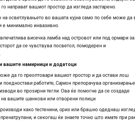
го направат вашиот простор да изгледа застарено.
на осветлувањето во вашата кујна само по себе може да в
и е минимално инвазивно.
 впечатлива висечка ламба над островот или под ормари за
сторот да се чувствува посветол, помодерен и
.
ги вашите намирници и додатоци
може да го преоптовари вашиот простор и да остави лош
ги поедностави работите, Сајмон препорачува организирање
изводи во проѕирни тегли. Ова ќе помогне да се создаде
а на вашите шанкови или отворени полици.
производи како тестенини, ориз или брашно одеднаш изгле
пренатрупани, и секогаш ќе знаете точно што имате при рак