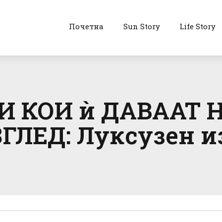
Почетна
Sun Story
Life Story
 КОИ ѝ ДАВААТ 
ЛЕД: Луксузен из