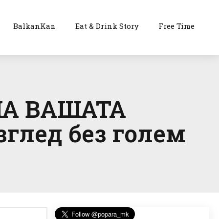
BalkanKan
Eat & Drink Story
Free Time
НА ВАШАТА
глед без голем