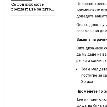
Целосното ренов
Со години сите
грешат: Еве за што
временските огра
всушност служат
доведете вашата
сјајните и мат
страни на
Ова се дополнува
алуминиумската
сосема нова дим
фолија
Замена на рачк
Сите дизајнери 
да му даде на в
рачки и копчиња 
Тоа е мал дет
постигне за са
Spruce.
Променете го з
Ако вашиот моме
може да биде зн