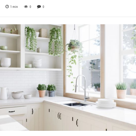
1
min
0
0