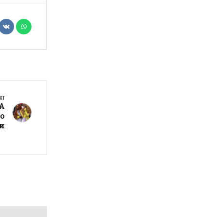
XT
А
но
чи