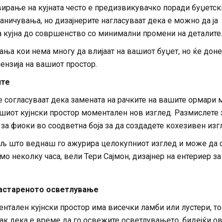
ирање на кујната често е предизвикувачко поради буџетск
ничувања, но дизајнерите нагласуваат дека е можно да ја
 кујна до совршенство со минимални промени на деталите
ња кои нема многу да влијаат на вашиот буџет, но ќе доне
ензија на вашиот простор.
ите
се согласуваат дека замената на рачките на вашите ормари
ашиот кујнски простор моментален нов изглед. Размислете 
за фиоки во соодветна боја за да создадете кохезивен изг
аљ што веднаш го ажурира целокупниот изглед и може да 
мо неколку часа, вели Тери Сајмон, дизајнер на ентериер за
астареното осветлување
нтален кујнски простор има висечки ламби или лустери, то
ак дека е време да го освежите осветлувањето, бидејќи о