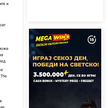
ите и
.
сат
 може
за
лед.
се
 The
а
вие