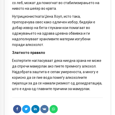
со леб, можат да помогнат во стабилизирањето на
нивото на шеќер во крвта.
Нутриционистката Џена Хоуп, исто така,
препорачува овес како одличен избор, бидејќи е
добар извор на бета-глукани кои помагаат во
одржувањето на здрава цревна обвивка и ги
надополнуваат хранливите материи изгубени
поради алкохолот.
Златното правило
Експертите нагласуваат дека ниедна храна не може
да спречи мамурлак ако пиете премногу алкохол.
Најдобрата заштита е сепак умереноста, а многу е
корисно да се пие вода помеѓу алкохолните
пијалоци за да се намали ризикот од дехидратација,
што е една од главните причини за мамурлак.