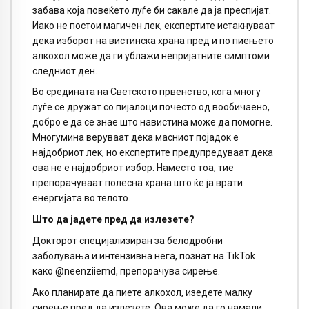
забава која повеќето луѓе би сакале да ја преспијат.
Иако не постои магичен лек, експертите истакнуваат
дека изборот на вистинска храна пред и по пиењето
алкохол може да ги ублажи непријатните симптоми
следниот ден.
Во средината на Светското првенство, кога многу
луѓе се дружат со пијалоци почесто од вообичаено,
добро е да се знае што навистина може да помогне.
Многумина веруваат дека масниот појадок е
најдобриот лек, но експертите предупредуваат дека
ова не е најдобриот избор. Наместо тоа, тие
препорачуваат полесна храна што ќе ја врати
енергијата во телото.
Што да јадете пред да излезете?
Докторот специјализиран за белодробни
заболувања и интензивна нега, познат на TikTok
како @neenziiemd, препорачува сирење.
Ако планирате да пиете алкохол, изедете малку
сирење пред да излезете. Ова може да го намали