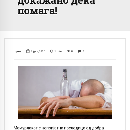
помага!
popara
7 јули, 2026
1
min
0
0
Мамурлакот е непријатна последица од добра