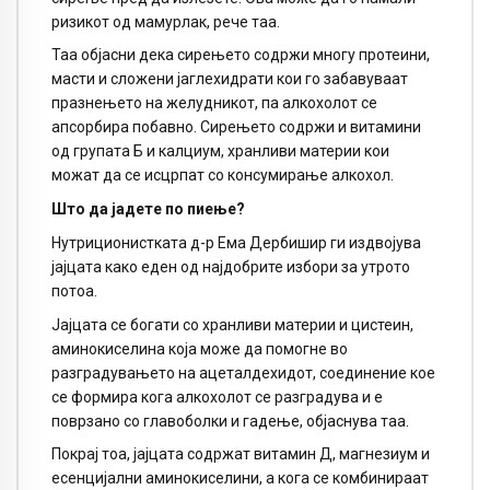
ризикот од мамурлак, рече таа.
Таа објасни дека сирењето содржи многу протеини,
масти и сложени јаглехидрати кои го забавуваат
празнењето на желудникот, па алкохолот се
апсорбира побавно. Сирењето содржи и витамини
од групата Б и калциум, хранливи материи кои
можат да се исцрпат со консумирање алкохол.
Што да јадете по пиење?
Нутриционистката д-р Ема Дербишир ги издвојува
јајцата како еден од најдобрите избори за утрото
потоа.
Јајцата се богати со хранливи материи и цистеин,
аминокиселина која може да помогне во
разградувањето на ацеталдехидот, соединение кое
се формира кога алкохолот се разградува и е
поврзано со главоболки и гадење, објаснува таа.
Покрај тоа, јајцата содржат витамин Д, магнезиум и
есенцијални аминокиселини, а кога се комбинираат