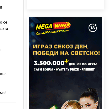
од
о се
ашата
и
ежно
ема!