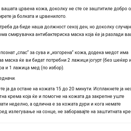
 вашата црвена кожа, доколку не сте се заштитиле добро 
рете ја болката и црвенилото.
треба да биде наша должност секој ден, но доколку случајн
ма смирувачка антибактериска маска која ќе ја разлади в
 познат „спас“ за сува и „изгорена“ кожа, додека медот има
аа маска ќе ви бидат потребни 2 лажици јогурт (без шеќер 
а и 1 лажица мед (по избор).
едначи.
те ја да остане на кожата 15 до 20 минути. Исплакнете ја н
тна крема која ќе и помогне на кожата да закрепне уште
ати неделно, а одлична е за кожата дури и кога немате
ред излегување на сонце, не заборавајте на заштитната кр