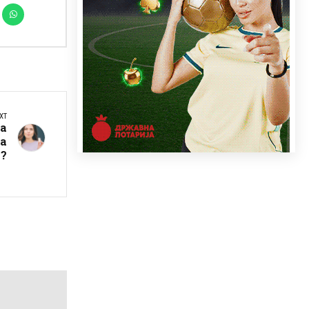
XT
за
а
?