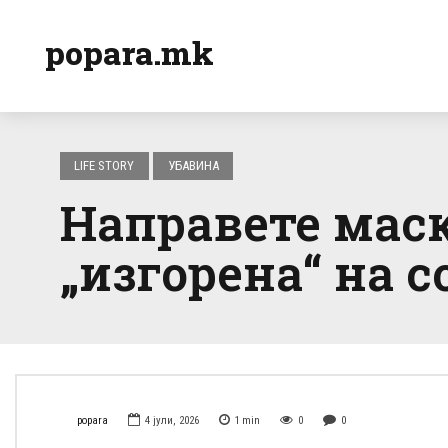
popara.mk
LIFE STORY
УБАВИНА
Направете маск
„изгорена“ на с
popara
4 јули, 2026
1
min
0
0