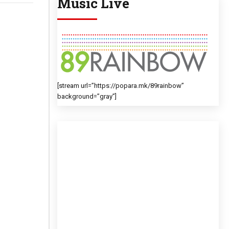
Music Live
[stream url=”https://popara.mk/89rainbow”
background=”gray”]