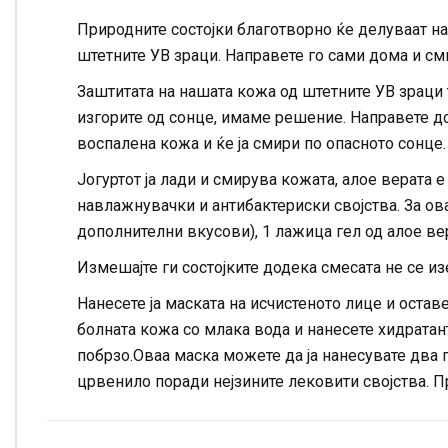
Природните состојки благотворно ќе делуваат на
штетните УВ зраци. Направете го сами дома и сми
Заштитата на нашата кожа од штетните УВ зраци 
изгорите од сонце, имаме решение. Направете до
воспалена кожа и ќе ја смири по опасното сонце.
Јогуртот ја лади и смирува кожата, алое верата е
навлажнувачки и антибактериски својства. За ов
дополнителни вкусови), 1 лажица гел од алое вер
Измешајте ги состојките додека смесата не се из
Нанесете ја маската на исчистеното лице и оставе
болната кожа со млака вода и нанесете хидратан
побрзо.Оваа маска можете да ја нанесувате два п
црвенило поради нејзините лековити својства. П