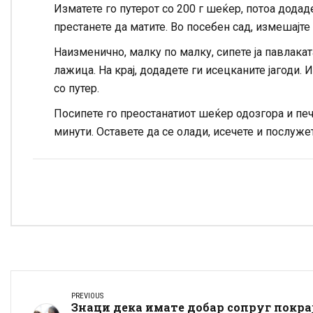
Изматете го путерот со 200 г шеќер, потоа додаде
престанете да матите. Во посебен сад, измешајте
Наизменично, малку по малку, сипете ја павлакат
лажица. На крај, додадете ги исецканите јагоди.
со путер.
Посипете го преостанатиот шеќер одозгора и печ
минути. Оставете да се олади, исечете и послужет
PREVIOUS
Знаци дека имате добар сопруг покра