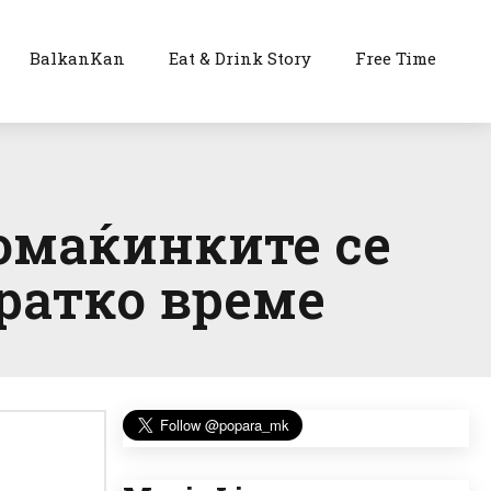
BalkanKan
Eat & Drink Story
Free Time
Домаќинките се
кратко време