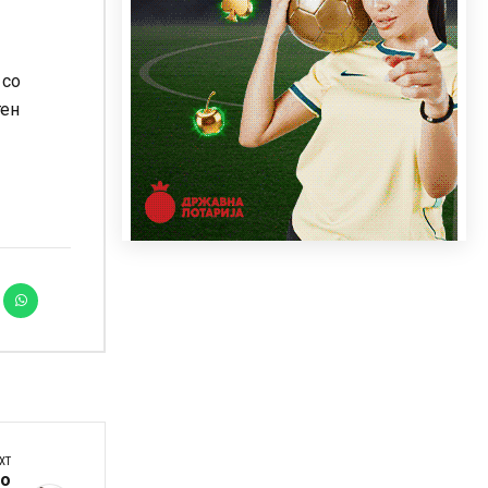
 со
тен
XT
ло