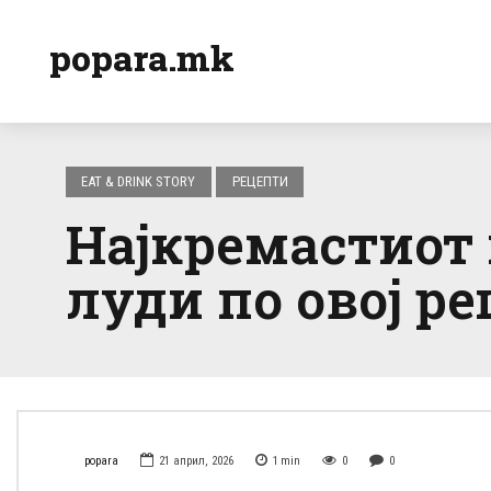
popara.mk
EAT & DRINK STORY
РЕЦЕПТИ
Најкремастиот 
луди по овој ре
popara
21 април, 2026
1
min
0
0