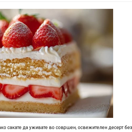
с ако сакате да уживате во совршен, освежителен десерт бе