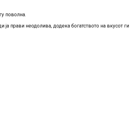
гу поволна.
ди ја прави неодолива, додека богатството на вкусот ги