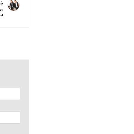
сè
на
е!