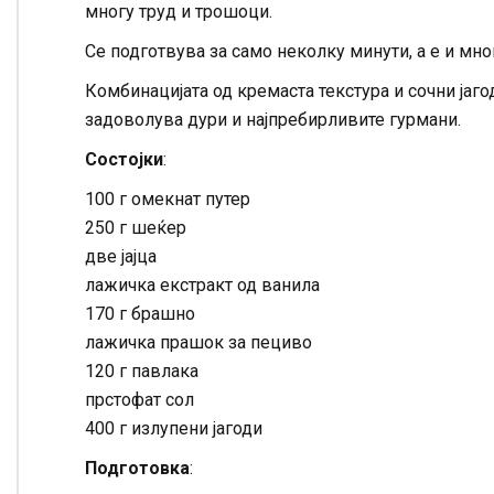
многу труд и трошоци.
Се подготвува за само неколку минути, а е и мно
Комбинацијата од кремаста текстура и сочни јаго
задоволува дури и најпребирливите гурмани.
Состојки
:
100 г омекнат путер
250 г шеќер
две јајца
лажичка екстракт од ванила
170 г брашно
лажичка прашок за пециво
120 г павлака
прстофат сол
400 г излупени јагоди
Подготовка
: