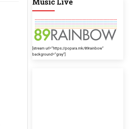
Music Live
[stream url=”https://popara.mk/89rainbow”
background=”gray”]
з