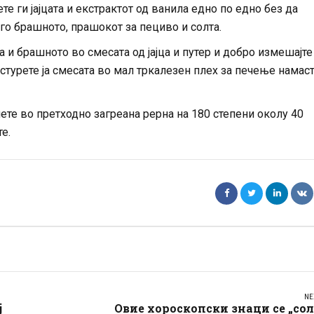
те ги јајцата и екстрактот од ванила едно по едно без да
 го брашното, прашокот за пециво и солта.
а и брашното во смесата од јајца и путер и добро измешајте
 Истурете ја смесата во мал тркалезен плех за печење намас
ете во претходно загреана рерна на 180 степени околу 40
е.
NE
ј
Овие хороскопски знаци се „со