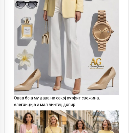
Оваа боја му дава на секој аутфит свежина,
елеганција и мал винтиџ допир.