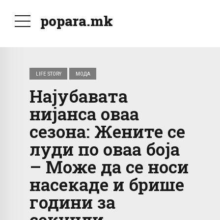
popara.mk
LIFE STORY
МОДА
Најубавата
нијанса оваа
сезона: Жените се
луди по оваа боја
– Може да се носи
насекаде и брише
години за
секунди