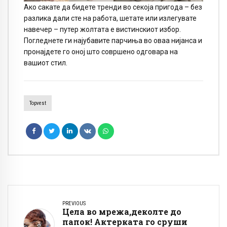
Ако сакате да бидете тренди во секоја пригода – без
разлика дали сте на работа, шетате или излегувате
навечер – путер жолтата е вистинскиот избор.
Погледнете ги најубавите парчиња во оваа нијанса и
пронајдете го оној што совршено одговара на
вашиот стил.
Topvest
PREVIOUS
Цела во мрежа,деколте до
папок! Актерката го сруши