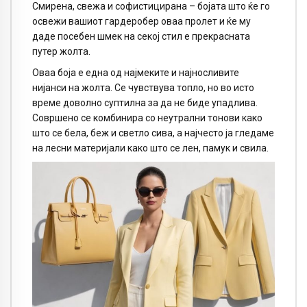
Смирена, свежа и софистицирана – бојата што ќе го
освежи вашиот гардеробер оваа пролет и ќе му
даде посебен шмек на секој стил е прекрасната
путер жолта.
Оваа боја е една од најмеките и најносливите
нијанси на жолта. Се чувствува топло, но во исто
време доволно суптилна за да не биде упадлива.
Совршено се комбинира со неутрални тонови како
што се бела, беж и светло сива, а најчесто ја гледаме
на лесни материјали како што се лен, памук и свила.