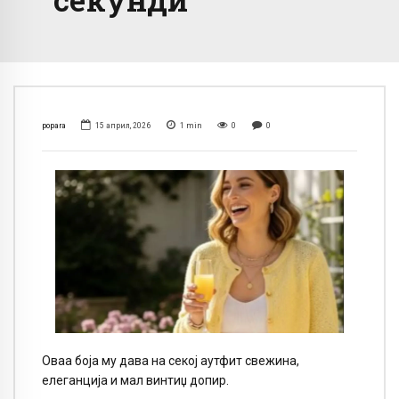
popara
15 април, 2026
1
min
0
0
Оваа боја му дава на секој аутфит свежина,
елеганција и мал винтиџ допир.