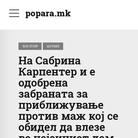
popara.mk
SUN STORY
ШОУБИЗ
На Сабрина
Карпентер и е
одобрена
забраната за
приближување
против маж кој се
обидел да влезе
во нејзиниот дом