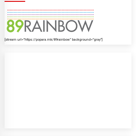
[stream url=”https://popara.mk/89rainbow” background=”gray”]