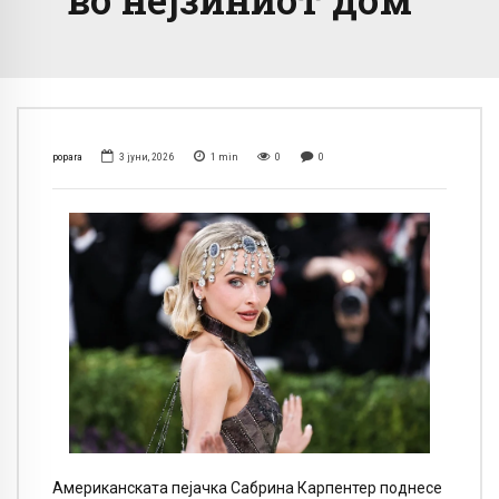
popara
3 јуни, 2026
1
min
0
0
Американската пејачка Сабрина Карпентер поднесе