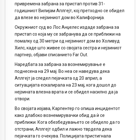
привремена забрана за пристап против 31-
годишниот Вилијам Аплгејт, кој претходно се обидел
да влезе во нејзиниот дом во Калифорнија.
Окружниот суд во Лос Анџелес издаде забрана за
пристап со која му се забранува да се приближи на
помалку од 30 метри од нејзиниот дом во Холивуд
Хилс, каде што живее со својата сестра и нејзиниот
партнер, објави списанието Far Out.
Наредбата за забрана за вознемирување е
поднесена на 29 мај. Во неа се наведува дека
Аплгејт ја следел пејачката од 20 април, а
ситуацијата ескалирала на 23 мај, кога дошол до
нејзината влезна врата и се обидел насилно да ја
отвори.
Во својата изјава, Карпентер го опиша инцидентот
како длабоко вознемирувачки обид да ѝ се
приближи. Кога обезбедувањето се обидело да го
отстрани, Аплгејт одбил и лажно тврдела дека
пејачката го очекува. Полицијата пристигнала