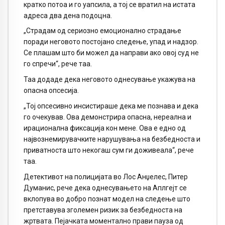
кратко потоа и го уапсила, а тој се вратил на истата
адреса два дена подоцна.
„Страдам од сериозно емоционално страдање
поради неговото постојано следење, упад и надзор.
Се плашам што би можел да направи ако овој суд не
го спречи“, рече таа.
Таа додаде дека неговото однесување укажува на
опасна опсесија.
„Тој опсесивно инсистираше дека ме познава и дека
го очекував. Ова демонстрира опасна, нереална и
ирационална фиксација кон мене. Ова е едно од
највознемирувачките нарушувања на безбедноста и
приватноста што некогаш сум ги доживеала“, рече
таа.
Детективот на полицијата во Лос Анџелес, Питер
Думанис, рече дека однесувањето на Аплгејт се
вклопува во добро познат модел на следење што
претставува зголемен ризик за безбедноста на
жртвата. Пејачката моментално прави пауза од