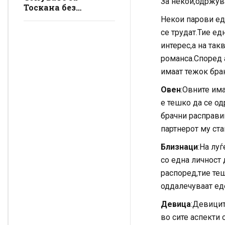
За некои,одржув
Тоскана без
трошоци? Во
Некои парови ед
италијанска вила
се трудат.Тие е
близу до плажа
интерес,а на так
има бесплатно
сместување, а
романса.Според а
условите се
имаат тежок бр
едноставни
Овен
:Овните има
е тешко да се о
брачни расправии
партнерот му ста
Близнаци
:На луѓ
со една личност 
распоред,тие те
оддалечуваат еде
Девица
:Девицит
во сите аспекти 