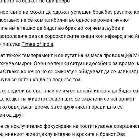
ањето на бракот не оди добро
ноставно не можат да одржат успешен брак,без разлика к
дноставно не се компатибилни во однос на романтичниот
вите им е тешко да бидат во брак во кој нема љубов и
стролозите,ова се хороскопските знаци кои најверојатно ќ
ак,пишува
Times of India
.
ат тежок темперамент и се лутат на најмала провокација.М
држува смирен Овен во тешки ситуации,особено за време н
.Откако конечно ќе се смират,се обидуваат да се извинат,н
нува се потешко да го поднесе тоа.
ето родени во овој знак не им се допаѓа идејата да бидат с
до крајот на животот.Освен што се зафатени со напорниот
шко одвојуваат време за сопружникот,поради што се
н од друг.
е се исклучително фокусирани на постигнување совршенс
од нивниот живот,вклучително и врските и бракот.Ова