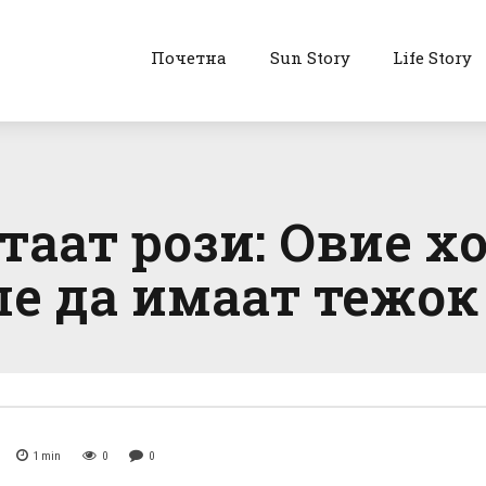
Почетна
Sun Story
Life Story
таат рози: Овие х
е да имаат тежок
1
min
0
0