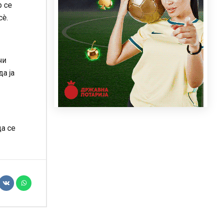
 се
сè.
чи
а ја
а се