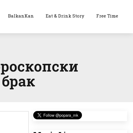
BalkanKan
Eat & Drink Story
Free Time
ороскопски
 брак