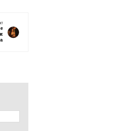
XT
не
ли
а