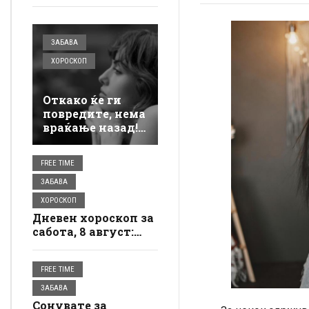
ЗАБАВА
ХОРОСКОП
Откако ќе ги
повредите, нема
враќање назад!
Овие 3 знаци ги
горат сите
FREE TIME
мостови и
почнуваат
ЗАБАВА
одново!
ХОРОСКОП
Дневен хороскоп за
сабота, 8 август:
Бикот ќе
почувствува
FREE TIME
нежност, Ракот ќе
зграби мир за себе
ЗАБАВА
Сонувате за