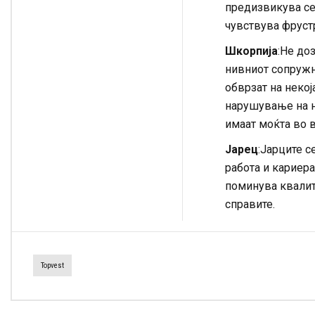
предизвикува се
чувствува фруст
Шкорпија
:Не до
нивниот сопружн
обврзат на некој
нарушување на ни
имаат моќта во в
Јарец
:Јарците с
работа и кариера
поминува квалит
справите.
Topvest