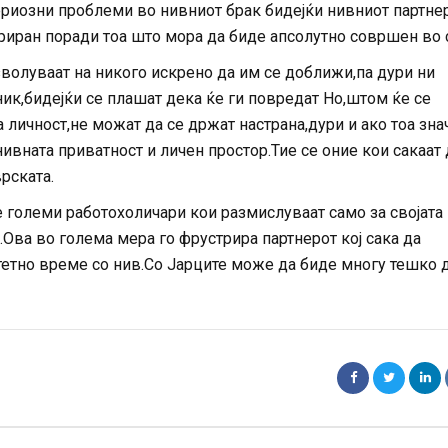
риозни проблеми во нивниот брак бидејќи нивниот партнер
риран поради тоа што мора да биде апсолутно совршен во 
зволуваат на никого искрено да им се доближи,па дури ни
ик,бидејќи се плашат дека ќе ги повредат Но,штом ќе се
а личност,не можат да се држат настрана,дури и ако тоа зна
вната приватност и личен простор.Тие се оние кои сакаат д
рската.
е големи работохоличари кои размислуваат само за својата
.Ова во голема мера го фрустрира партнерот кој сака да
етно време со нив.Со Јарците може да биде многу тешко д