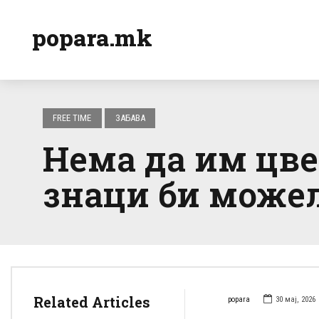
popara.mk
FREE TIME
ЗАБАВА
Нема да им цве
знаци би можел
Related Articles
popara
30 мај, 2026