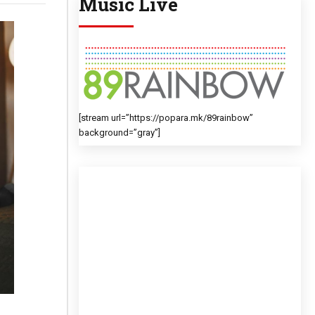
Music Live
[stream url=”https://popara.mk/89rainbow”
background=”gray”]