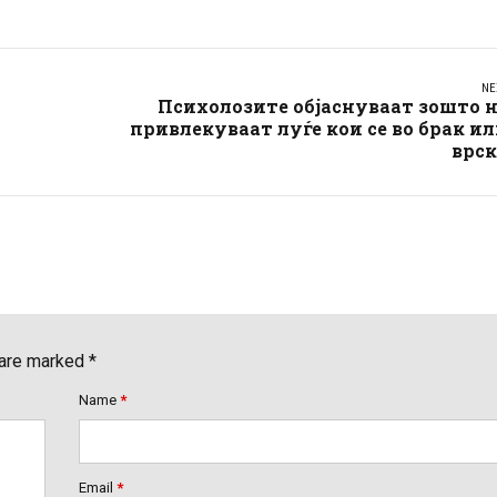
NE
Психолозите објаснуваат зошто 
привлекуваат луѓе кои се во брак и
врск
 are marked *
Name
*
Email
*