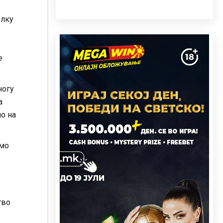
олку
е
ногу
а
о на
амо
тво