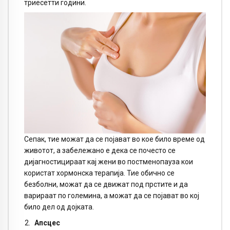
триесетти години.
Сепак, тие можат да се појават во кое било време од
животот, а забележано е дека се почесто се
дијагностицираат кај жени во постменопауза кои
користат хормонска терапија. Тие обично се
безболни, можат да се движат под прстите и да
варираат по големина, а можат да се појават во кој
било дел од дојката.
Апсцес