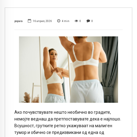
popara
16 април, 2026
4
min
0
0
Ако почувствувате нешто необично во градите,
немојте веднаш да претпоставувате дека е најлошо.
Всушност, грутките ретко укажуваат на малиген
тумор и обично се предизвикани од една од