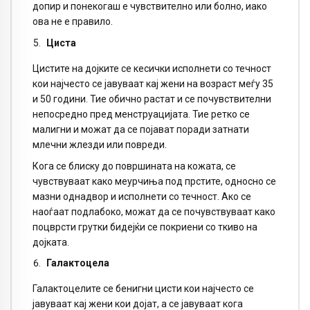
допир и понекогаш е чувствително или болно, иако
ова не е правило.
Циста
Цистите на дојките се кесички исполнети со течност
кои најчесто се јавуваат кај жени на возраст меѓу 35
и 50 години. Тие обично растат и се почувствителни
непосредно пред менструацијата. Тие ретко се
малигни и можат да се појават поради затнати
млечни жлезди или повреди.
Кога се блиску до површината на кожата, се
чувствуваат како меурчиња под прстите, односно се
мазни однадвор и исполнети со течност. Ако се
наоѓаат подлабоко, можат да се почувствуваат како
поцврсти грутки бидејќи се покриени со ткиво на
дојката.
Галактоцела
Галактоцелите се бенигни цисти кои најчесто се
јавуваат кај жени кои дојат, а се јавуваат кога