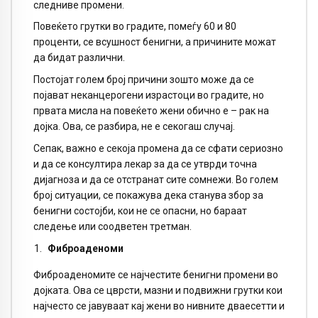
следниве промени.
Повеќето грутки во градите, помеѓу 60 и 80
проценти, се всушност бенигни, а причините можат
да бидат различни.
Постојат голем број причини зошто може да се
појават неканцерогени израстоци во градите, но
првата мисла на повеќето жени обично е – рак на
дојка. Ова, се разбира, не е секогаш случај.
Сепак, важно е секоја промена да се сфати сериозно
и да се консултира лекар за да се утврди точна
дијагноза и да се отстранат сите сомнежи. Во голем
број ситуации, се покажува дека станува збор за
бенигни состојби, кои не се опасни, но бараат
следење или соодветен третман.
Фиброаденоми
Фиброаденомите се најчестите бенигни промени во
дојката. Ова се цврсти, мазни и подвижни грутки кои
најчесто се јавуваат кај жени во нивните дваесетти и