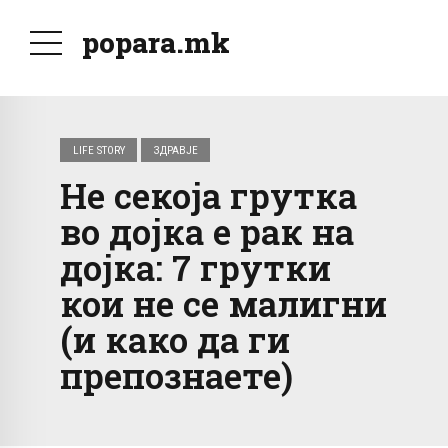
popara.mk
LIFE STORY
ЗДРАВЈЕ
Не секоја грутка
во дојка е рак на
дојка: 7 грутки
кои не се малигни
(и како да ги
препознаете)