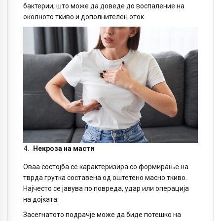
бактерии, што може да доведе до воспаление на
околното ткиво и дополнителен оток.
Некроза на масти
Оваа состојба се карактеризира со формирање на
тврда грутка составена од оштетено масно ткиво.
Најчесто се јавува по повреда, удар или операција
на дојката.
Засегнатото подрачје може да биде потешко на