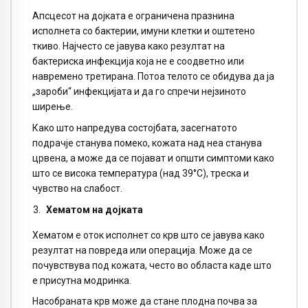
Апсцесот на дојката е ограничена празнина
исполнета со бактерии, имуни клетки и оштетено
ткиво. Најчесто се јавува како резултат на
бактериска инфекција која не е соодветно или
навремено третирана. Потоа телото се обидува да ја
„зароби“ инфекцијата и да го спречи нејзиното
ширење.
Како што напредува состојбата, засегнатото
подрачје станува помеко, кожата над неа станува
црвена, а може да се појават и општи симптоми како
што се висока температура (над 39°C), треска и
чувство на слабост.
Хематом на дојката
Хематом е оток исполнет со крв што се јавува како
резултат на повреда или операција. Може да се
почувствува под кожата, често во областа каде што
е присутна модринка.
Насобраната крв може да стане плодна почва за