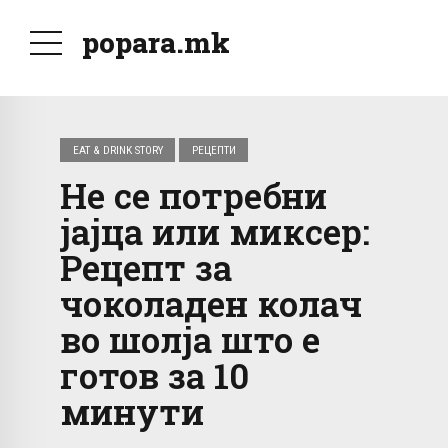
popara.mk
EAT & DRINK STORY
РЕЦЕПТИ
Не се потребни
јајца или миксер:
Рецепт за
чоколадeн колач
во шолја што е
готов за 10
минути