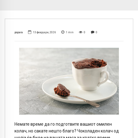
popara
13 февруари, 2026
1
min
0
0
Немате време да го подготвите вашиот омилен
колач, но сакате нешто благо? Чоколаден колач од
шолја ќе биде на вашата маса за кратко време.