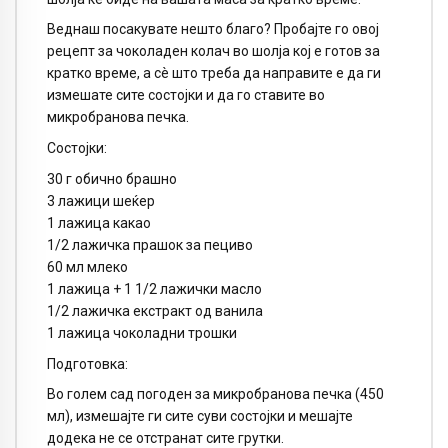
Веднаш посакувате нешто благо? Пробајте го овој
рецепт за чоколаден колач во шолја кој е готов за
кратко време, а сè што треба да направите е да ги
измешате сите состојки и да го ставите во
микробранова печка.
Состојки:
30 г обично брашно
3 лажици шеќер
1 лажица какао
1/2 лажичка прашок за пециво
60 мл млеко
1 лажица + 1 1/2 лажички масло
1/2 лажичка екстракт од ванила
1 лажица чоколадни трошки
Подготовка:
Во голем сад погоден за микробранова печка (450
мл), измешајте ги сите суви состојки и мешајте
додека не се отстранат сите грутки.