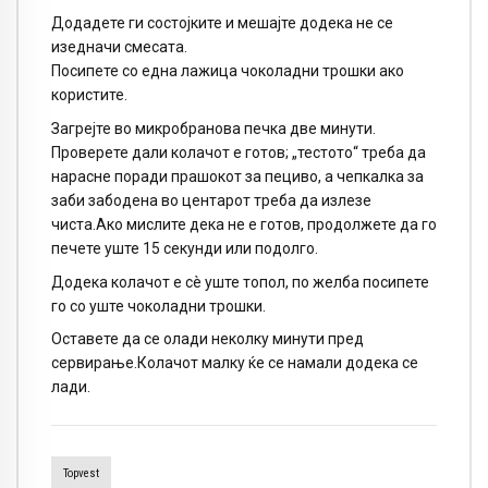
Додадете ги состојките и мешајте додека не се
изедначи смесата.
Посипете со една лажица чоколадни трошки ако
користите.
Загрејте во микробранова печка две минути.
Проверете дали колачот е готов; „тестото“ треба да
нарасне поради прашокот за пециво, а чепкалка за
заби забодена во центарот треба да излезе
чиста.Ако мислите дека не е готов, продолжете да го
печете уште 15 секунди или подолго.
Додека колачот е сè уште топол, по желба посипете
го со уште чоколадни трошки.
Оставете да се олади неколку минути пред
сервирање.Колачот малку ќе се намали додека се
лади.
Topvest