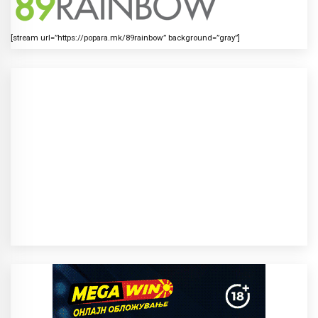
[stream url=”https://popara.mk/89rainbow” background=”gray”]