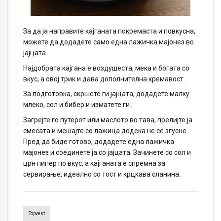
За да ја направите кајганата покремаста и повкусна,
можете да додадете само една лажичка мајонез во
јајцата.
Најдобрата кајгана е воздушеста, мека и богата со
вкус, а овој трик и дава дополнителна кремавост.
За подготовка, скршете ги јајцата, додадете малку
млеко, сол и бибер и изматете ги.
Загрејте го путерот или маслото во тава, прелијте ја
смесата и мешајте со лажица додека не се згусне.
Пред да биде готово, додадете една лажичка
мајонез и соединете ја со јајцата. Зачинете со сол и
црн пипер по вкус, а кајганата е спремна за
сервирање, идеално со тост и крцкава сланина.
Topvest