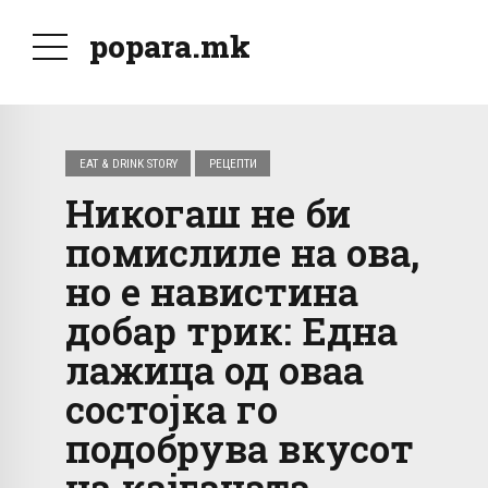
popara.mk
EAT & DRINK STORY
РЕЦЕПТИ
Никогаш не би
помислиле на ова,
но е навистина
добар трик: Една
лажица од оваа
состојка го
подобрува вкусот
на кајганата,