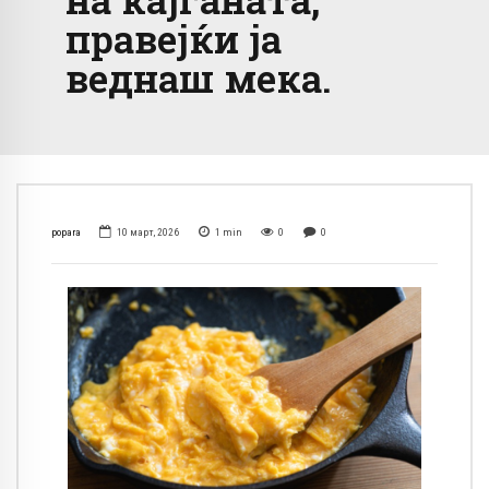
правејќи ја
веднаш мека.
popara
10 март, 2026
1
min
0
0