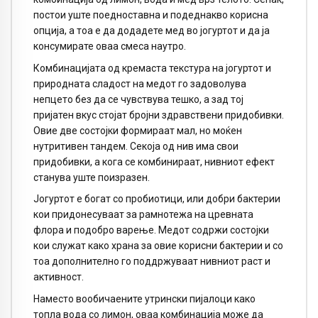
постои уште поедноставна и подеднакво корисна
опција, а тоа е да додадете мед во јогуртот и да ја
консумирате оваа смеса наутро.
Комбинацијата од кремаста текстура на јогуртот и
природната сладост на медот го задоволува
непцето без да се чувствува тешко, а зад тој
пријатен вкус стојат бројни здравствени придобивки.
Овие две состојки формираат мал, но моќен
нутритивен тандем. Секоја од нив има свои
придобивки, а кога се комбинираат, нивниот ефект
станува уште поизразен.
Јогуртот е богат со пробиотици, или добри бактерии
кои придонесуваат за рамнотежа на цревната
флора и подобро варење. Медот содржи состојки
кои служат како храна за овие корисни бактерии и со
тоа дополнително го поддржуваат нивниот раст и
активност.
Наместо вообичаените утрински пијалоци како
топла вода со лимон, оваа комбинација може да