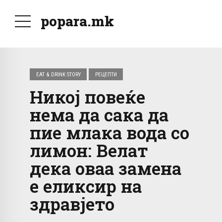
popara.mk
EAT & DRINK STORY
РЕЦЕПТИ
Никој повеќе
нема да сака да
пие млака вода со
лимон: Велат
дека оваа замена
е еликсир на
здравјето