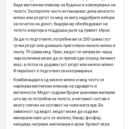
биде вистински еликсир за будење и освежување на
телото. Експертите често истакнуваат дека киселото
млеко или јогуртот со мед се меѓу најдобрите избори
за почеток на денот, бидејќи му обезбедуваат на
телото енергија и поддршка уште од првиот оброк.
За да го подготвите, потребни ви се 200 грама густ
грчки јогурт или домашно приготвено кисело млеко и
околу 75 грама мед. Прво, медот се сипува во чаша,
чија количина може да се прилагоди според личниот
вкус, а потоа се додава густ јогурт или кисело млеко.
И пијалокот е подготвен за консумирање.
Комбинацијата од кисело млеко и мед често се
нарекува вистински еликсир на здравјето и
виталноста. Медот содржи бројни хранливи материи
што му се потребни на телото, а неговиот состав е
многу сличен на составот на човечката крв. Во
зависност од видот, медот може да содржи
минерали како што се железо, бакар, фосфор,
калциум, натриум, магнезиум и хром. Хромот игра