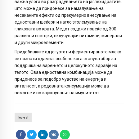
важна улога во разградувањето на јаглехидратите,
што може да придонесе за намалување на
несаканите ефекти од прекумерно внесување на
едноставни шеќери и нагло зголемување на
гликозата во крвта. Медот содржи повеќе од 300
различни состојки, вклучувајќи витамини, минерали
и други микроелементи.
Придобивките од јогуртот и ферментираното млеко
се познати одамна, особено кога станува збор за
поддршка на варењето и целокупното здравје на
телото. Оваа едноставна комбинација може да
придонесе за подобро чувство на енергија и
виталност, а редовната консумација може да
помогне и во зајакнување на имунитетот.
Topvest