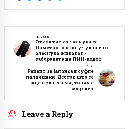
PREVIOUS
Откритие кое менува сè:
Паметното отклучување го
олеснува животот -
заборавете на ПИН-кодот
NEXT
Рецепт за јапонски суфле
палачинки: Десерт што се
јаде прво со очи, толку е
совршен
Leave a Reply