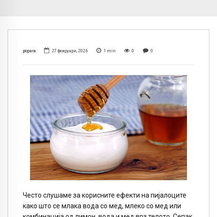
popara
27 февруари, 2026
1
min
0
0
Често слушаме за корисните ефекти на пијалоците
како што се млака вода со мед, млеко со мед или
комбинација од лимон, вода и мед врз телото. Сепак,