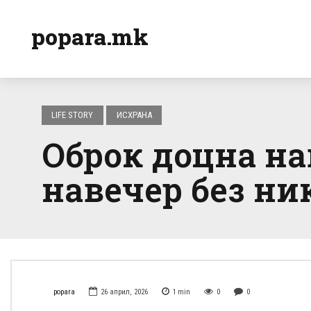
popara.mk
LIFE STORY
ИСХРАНА
Оброк доцна на
навечер без н
popara
26 април, 2026
1
min
0
0