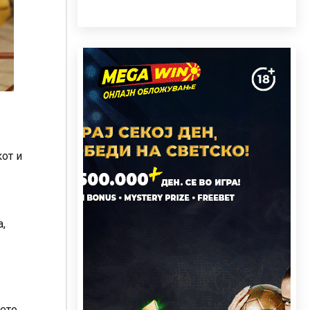
кот и
а,
њето