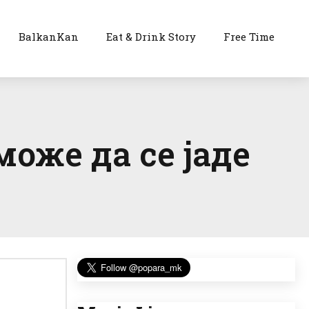
BalkanKan
Eat & Drink Story
Free Time
оже да се јаде