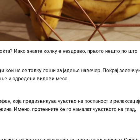
ноќта? Иако знаете колку е нездраво, првото нешто по што
ци кои не се толку лоши за јадење навечер. Покрај зеленчу
рење и одредени видови месо.
фан, која предизвикува чувство на поспаност и релаксациј
жина. Имено, протеините ќе го намалат чувството на глад,
влакна, па истото важи и ако го јадете пред спиење. Сире