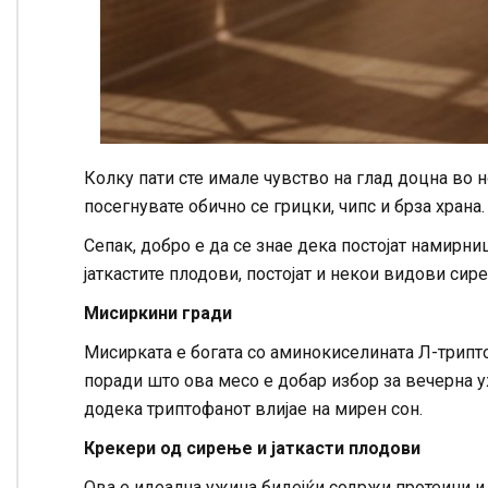
Колку пати сте имале чувство на глад доцна во 
посегнувате обично се грицки, чипс и брза храна.
Сепак, добро е да се знае дека постојат намирни
јаткастите плодови, постојат и некои видови си
Мисиркини гради
Мисирката е богата со аминокиселината Л-трипто
поради што ова месо е добар избор за вечерна у
додека триптофанот влијае на мирен сон.
Крекери од сирење и јаткасти плодови
Ова е идеална ужина бидејќи содржи протеини и 