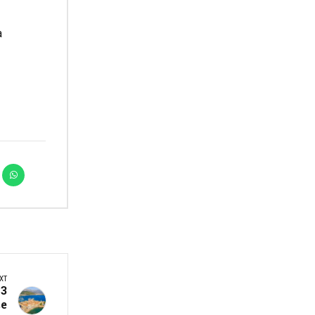
а
XT
 3
ве