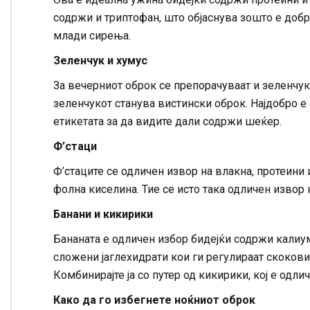
содржи и триптофан, што објаснува зошто е добр
млади сирења.
Зеленчук и хумус
За вечерниот оброк се препорачуваат и зеленчук
зеленчукот станува вистински оброк. Најдобро е 
етикетата за да видите дали содржи шеќер.
Ф’стаци
Ф’стаците се одличен извор на влакна, протеини 
фолна киселина. Тие се исто така одличен извор 
Банани и кикирики
Бананата е одличен избор бидејќи содржи калиум, 
сложени јаглехидрати кои ги регулираат скокови
Комбинирајте ја со путер од кикирики, кој е одли
Како да го избегнете ноќниот оброк