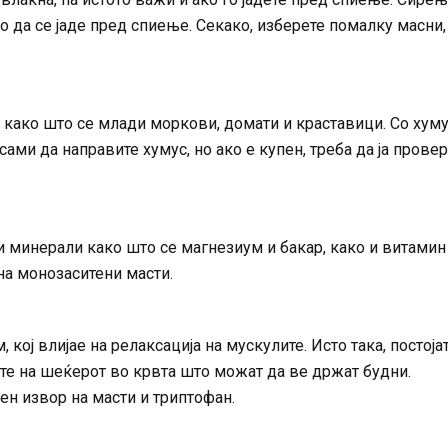
о да се јаде пред спиење. Секако, изберете помалку масни,
 како што се млади моркови, домати и краставици. Со хуму
сами да направите хумус, но ако е купен, треба да ја прове
и минерали како што се магнезиум и бакар, како и витамин
на монозаситени масти.
кој влијае на релаксација на мускулите. Исто така, постоја
те на шеќерот во крвта што можат да ве држат будни.
чен извор на масти и триптофан.