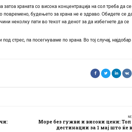
а затоа храната со висока концентрација на сол треба да се
то повремено, будењето за храна не е здраво. Обидете се д
ини неколку пати во текот на денот за да избегнете да се
од стрес, па посегнуваме по храна. Во тој случај, најдобар
NE
чи:
Море без гужви и високи цени: Топ
дестинации за 1 мај што ќе 