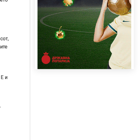
сот,
рите
 Е и
т