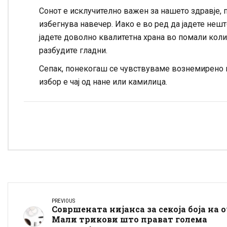
Сонот е исклучително важен за нашето здравје, п
избегнува навечер. Иако е во ред да јадете неш
јадете доволно квалитетна храна во помали колич
разбудите гладни.
Сепак, понекогаш се чувствуваме вознемирено и п
избор е чај од нане или камилица.
PREVIOUS
Совршената нијанса за секоја боја на о
Мали трикови што прават голема