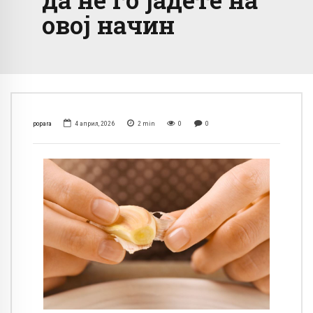
овој начин
popara
4 април, 2026
2
min
0
0