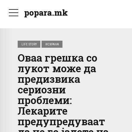
popara.mk
LIFE STORY
ИСХРАНА
Оваа грешка со
лукот може да
предизвика
сериозни
проблеми:
Лекарите
предупредуваат
да не го јадете на