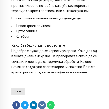
болка. Исто така, ја разредува крвта. Посебна
претпазливост е потребна кај луѓе кои користат
терапија за крвен притисок или антикоагуланси.
Во поголеми количини, може да доведе до:
Низок крвен притисок
Вртоглавица
Слабост
Како безбедно да го користите
Најдобро е лукот да се користи умерено. Како дел од
вашата дневна исхрана. Се препорачува ситно да се
сечка или лесно да се термички обработи. На овој
начин ги задржува своите корисни својства. Во исто
време, ризикот од несакани ефекти е намален.
Topvest