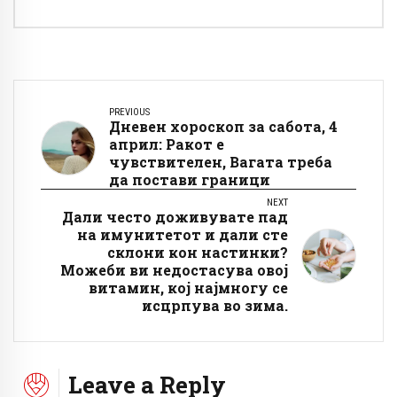
PREVIOUS
Дневен хороскоп за сабота, 4
април: Ракот е
чувствителен, Вагата треба
да постави граници
NEXT
Дали често доживувате пад
на имунитетот и дали сте
склони кон настинки?
Можеби ви недостасува овој
витамин, кој најмногу се
исцрпува во зима.
Leave a Reply