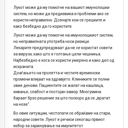
Лукот може да му помогне на вашиот имунолошки
систем, но може да предизвика и проблеми ако се
користи неправилно. Дознајте кои се грешките и
како безбедно да го користите.
Лукот може да му помогне на имунолошкиот систем,
но неправилната употреба носи ризици.
Лекарите предупредуваат да не се користат совети
за вируси, како што е голтање цели чешниња.
Најбезбедно е кога се користи умерено и како дел од
исхраната.
Доаѓањето на пролетта и честите временски
промени влијаат на здравјето. Клиниките се полни
овие денови. Пациентите се жалат на кашлица,
кивање, слабост и постојан замор. Многумина
бараат брзо решение за што поскоро да се „вратат
на нозе“.
Во овие ситуации, честопати се обраќаме на стари,
народни совети. Лукот е речиси секогаш првиот
избор за зајакнување на имунитетот.