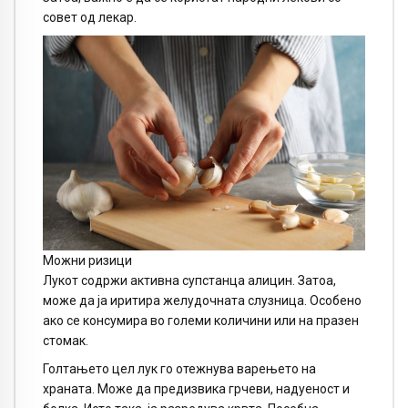
совет од лекар.
Можни ризици
Лукот содржи активна супстанца алицин. Затоа,
може да ја иритира желудочната слузница. Особено
ако се консумира во големи количини или на празен
стомак.
Голтањето цел лук го отежнува варењето на
храната. Може да предизвика грчеви, надуеност и