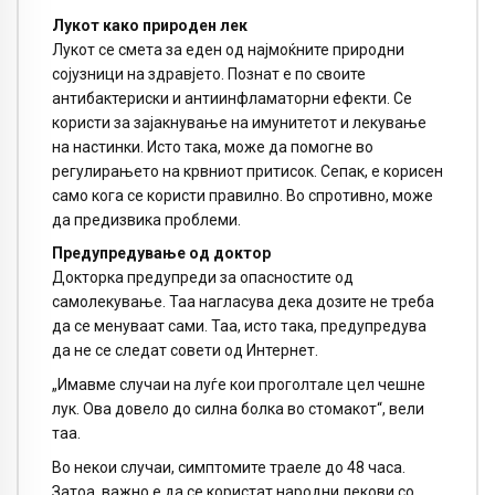
Лукот како природен лек
Лукот се смета за еден од најмоќните природни
сојузници на здравјето. Познат е по своите
антибактериски и антиинфламаторни ефекти. Се
користи за зајакнување на имунитетот и лекување
на настинки. Исто така, може да помогне во
регулирањето на крвниот притисок. Сепак, е корисен
само кога се користи правилно. Во спротивно, може
да предизвика проблеми.
Предупредување од доктор
Дoкторка предупреди за опасностите од
самолекување. Таа нагласува дека дозите не треба
да се менуваат сами. Таа, исто така, предупредува
да не се следат совети од Интернет.
„Имавме случаи на луѓе кои проголтале цел чешне
лук. Ова довело до силна болка во стомакот“, вели
таа.
Во некои случаи, симптомите траеле до 48 часа.
Затоа, важно е да се користат народни лекови со