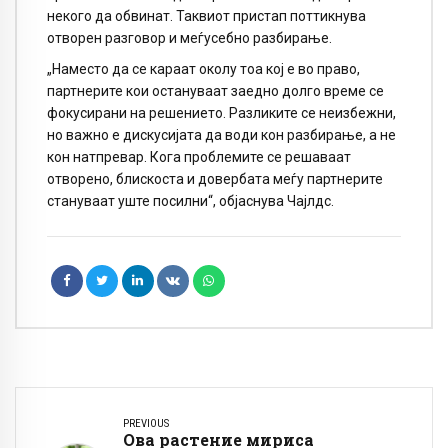
некого да обвинат. Таквиот пристап поттикнува
отворен разговор и меѓусебно разбирање.
„Наместо да се караат околу тоа кој е во право,
партнерите кои остануваат заедно долго време се
фокусирани на решението. Разликите се неизбежни,
но важно е дискусијата да води кон разбирање, а не
кон натпревар. Кога проблемите се решаваат
отворено, блискоста и довербата меѓу партнерите
стануваат уште посилни“, објаснува Чајлдс.
PREVIOUS
Ова растение мириса