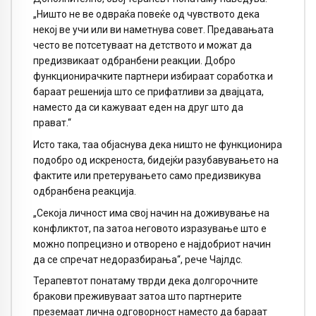
„Ништо не ве одвраќа повеќе од чувството дека
некој ве учи или ви наметнува совет. Предавањата
често ве потсетуваат на детството и можат да
предизвикаат одбранбени реакции. Добро
функционирачките партнери избираат соработка и
бараат решенија што се прифатливи за двајцата,
наместо да си кажуваат еден на друг што да
прават.“
Исто така, таа објаснува дека ништо не функционира
подобро од искреноста, бидејќи разубавувањето на
фактите или претерувањето само предизвикува
одбранбена реакција.
„Секоја личност има свој начин на доживување на
конфликтот, па затоа неговото изразување што е
можно попрецизно и отворено е најдобриот начин
да се спречат недоразбирања“, рече Чајлдс.
Терапевтот понатаму тврди дека долгорочните
бракови преживуваат затоа што партнерите
преземаат лична одговорност наместо да бараат