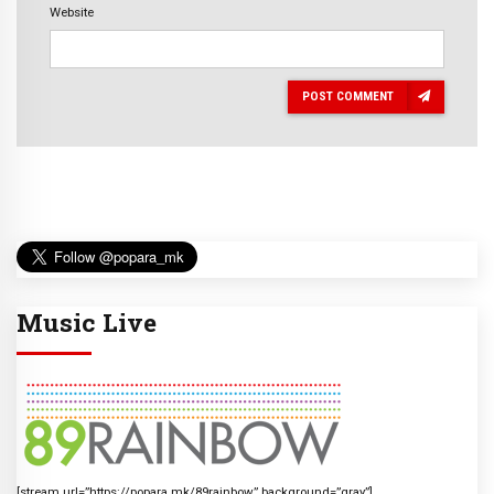
Website
POST COMMENT
Music Live
[stream url=”https://popara.mk/89rainbow” background=”gray”]