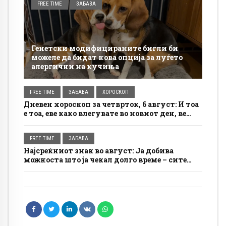
FREE TIME
ЗАБАВА
Генетски модифицираните бигли би
можеле да бидат нова опција за луѓето
алергични на кучиња
FREE TIME
ЗАБАВА
ХОРОСКОП
Дневен хороскоп за четврток, 6 август: И тоа
е тоа, еве како влегувате во новиот ден, ве
очекува лудило
FREE TIME
ЗАБАВА
Најсреќниот знак во август: Ја добива
можноста што ја чекал долго време – сите
врати му се отвораат