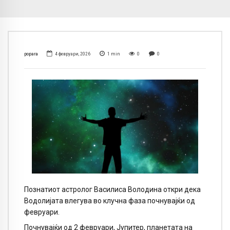
popara
4 февруари, 2026
1
min
0
0
Познатиот астролог Василиса Володина откри дека
Водолијата влегува во клучна фаза почнувајќи од
февруари.
Почнувајќи од 2 февруари, Јупитер, планетата на