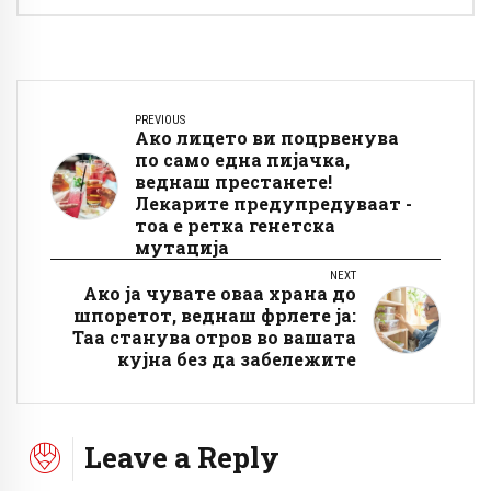
PREVIOUS
Ако лицето ви поцрвенува
по само една пијачка,
веднаш престанете!
Лекарите предупредуваат -
тоа е ретка генетска
мутација
NEXT
Ако ја чувате оваа храна до
шпоретот, веднаш фрлете ја:
Таа станува отров во вашата
кујна без да забележите
Leave a Reply