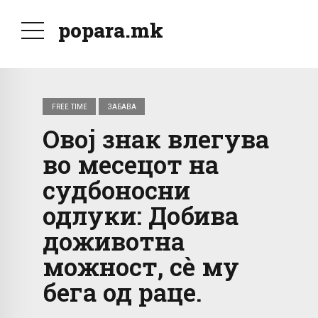
popara.mk
FREE TIME
ЗАБАВА
Овој знак влегува
во месецот на
судбоносни
одлуки: Добива
доживотна
можност, сè му
бега од раце.