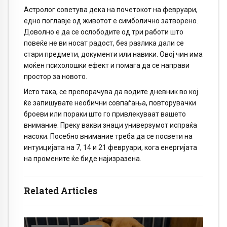
Астролог советува дека на почетокот на февруари,
едно поглавје од животот е симболично затворено.
Доволно е да се ослободите од три работи што
повеќе не ви носат радост, без разлика дали се
стари предмети, документи или навики. Овој чин има
моќен психолошки ефект и помага да се направи
простор за новото.
Исто така, се препорачува да водите дневник во кој
ќе запишувате необични совпаѓања, повторувачки
броеви или пораки што го привлекуваат вашето
внимание. Преку вакви знаци универзумот испраќа
насоки. Посебно внимание треба да се посвети на
интуицијата на 7, 14 и 21 февруари, кога енергијата
на промените ќе биде најизразена.
Related Articles