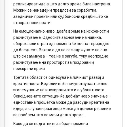
реализираат идеја што долго време била настрана.
Можни се ненадејни предлози за соработка,
заеднички проекти или судбоносни средби што ќе
отворат нови врати.
На емоционално ниво, доаѓа време на искреност и
расчистување. Односите засновани на навика,
обврска или страв од промена ќе почнат природно
да бледнеат. Важно е да не се задржувате на она
што си заминува – тоа не е загуба, туку неопходно
расчистување на просторот за поздрави и
поискрени врски.
Третата област се однесува на личниот развој и
креативноста. Водолиите ќе почувствуваат силно
зголемување на инспирацијата и љубопитноста.
Секојдневните ситуации ќе добијат ново значење –
едноставна прошетка може да разбуди креативна
идеја, а случаен разговор може да донесе решение
за проблем што ве мачи долго време.
Како да се подготвите за бран промени