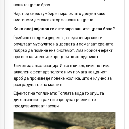
вашите црева брзо.
Чајот од свеж ѓумбир е пијалок што делува како
вистински детоксикатор за вашите црева.
Како овој пијалок ги активира вашите црева брзо?
Ѓумбирот содржи gingerols, соединенија кои ги
опуштаат мускулите на цревата и помагаат храната
побрзо да помине низ системот. Има корисен ефект
врз воспалителните процеси во желудникот.
Лимон за алкализација: Иако е кисел, лимонот има
алкален ефект врз телото и му помага на црниот
дроб да произведе повеќе жолчка, што е клучно за
разградување на мастите.
Ефектот на топлината: Топлата вода го опушта
дигестивниот тракт и спречува грчеви што
предизвикуваат гасови.