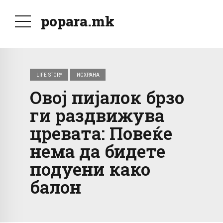
popara.mk
LIFE STORY
ИСХРАНА
Овој пијалок брзо
ги раздвижува
цревата: Повеќе
нема да бидете
подуени како
балон