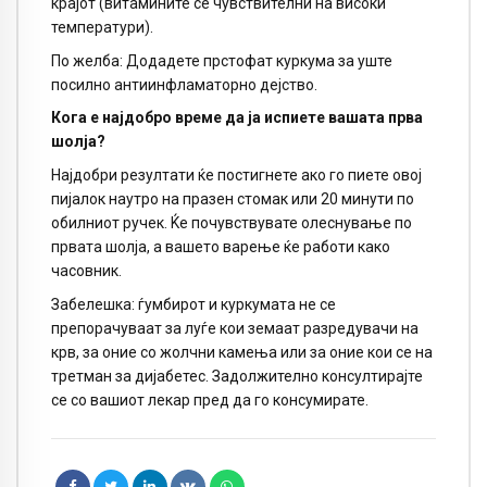
крајот (витамините се чувствителни на високи
температури).
По желба: Додадете прстофат куркума за уште
посилно антиинфламаторно дејство.
Кога е најдобро време да ја испиете вашата прва
шолја?
Најдобри резултати ќе постигнете ако го пиете овој
пијалок наутро на празен стомак или 20 минути по
обилниот ручек. Ќе почувствувате олеснување по
првата шолја, а вашето варење ќе работи како
часовник.
Забелешка: ѓумбирот и куркумата не се
препорачуваат за луѓе кои земаат разредувачи на
крв, за оние со жолчни камења или за оние кои се на
третман за дијабетес. Задолжително консултирајте
се со вашиот лекар пред да го консумирате.