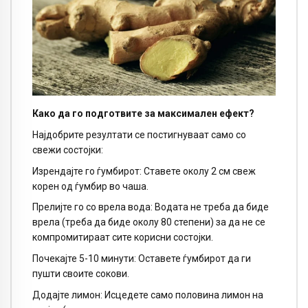
Како да го подготвите за максимален ефект?
Најдобрите резултати се постигнуваат само со
свежи состојки:
Изрендајте го ѓумбирот: Ставете околу 2 см свеж
корен од ѓумбир во чаша.
Прелијте го со врела вода: Водата не треба да биде
врела (треба да биде околу 80 степени) за да не се
компромитираат сите корисни состојки.
Почекајте 5-10 минути: Оставете ѓумбирот да ги
пушти своите сокови.
Додајте лимон: Исцедете само половина лимон на