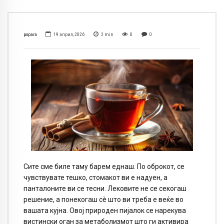
popara
19 април, 2026
2
min
0
0
Сите сме биле таму барем еднаш. По оброкот, се
чувствувате тешко, стомакот ви е надуен, а
панталоните ви се тесни. Лековите не се секогаш
решение, а понекогаш сè што ви треба е веќе во
вашата кујна. Овој природен пијалок се нарекува
вистински оган за метаболизмот што ги активира