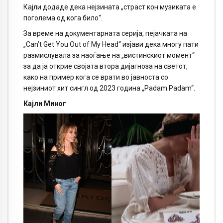
Кајли додаде дека нејзината „страст кон музиката е
поголема од кога било“.
За време на документарната серија, пејачката на
„Can’t Get You Out of My Head“ изјави дека многу пати
размислувала за наоѓање на „вистинскиот момент“
за да ја открие својата втора дијагноза на светот,
како на пример кога се врати во јавноста со
нејзиниот хит сингл од 2023 година „Padam Padam“.
Кајли Миног