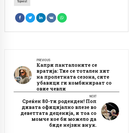
Topvest
PREVIOUS
Капри панталоните се
вратија: Тие се тотален хит
на пролетната сезона, сите
убавици ги комбинираат со
овие чевли
NEXT
Среќен 80-ти роденден! Поп
дивата официјално влезе во
деветтата деценија, и тоа со
момче кое би можело да
биде нејзин внук.