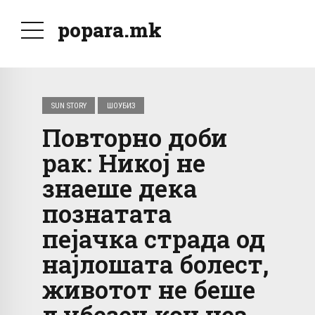
popara.mk
SUN STORY
ШОУБИЗ
Повторно доби
рак: Никој не
знаеше дека
познатата
пејачка страда од
најлошата болест,
животот не беше
љубезен кон неа