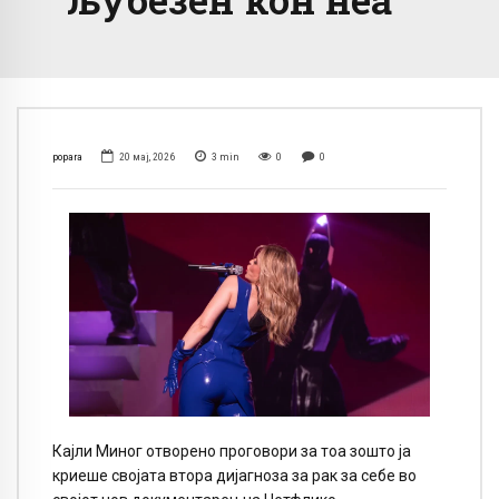
popara
20 мај, 2026
3
min
0
0
Кајли Миног отворено проговори за тоа зошто ја
криеше својата втора дијагноза за рак за себе во