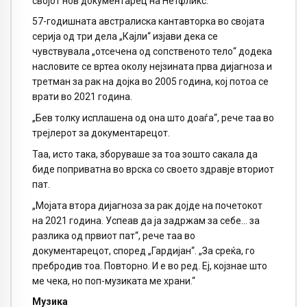
својот нов документарец на Нетфликс.
57-годишната австралиска кантавторка во својата
серија од три дела „Кајли“ изјави дека се
чувствувала „отсечена од сопственото тело“ додека
насловите се вртеа околу нејзината прва дијагноза и
третман за рак на дојка во 2005 година, кој потоа се
врати во 2021 година.
„Бев толку исплашена од она што доаѓа“, рече таа во
трејлерот за документарецот.
Таа, исто така, зборуваше за тоа зошто сакала да
биде поприватна во врска со своето здравје вториот
пат.
„Мојата втора дијагноза за рак дојде на почетокот
на 2021 година. Успеав да ја задржам за себе… за
разлика од првиот пат“, рече таа во
документарецот, според „Гардијан“. „За среќа, го
пребродив тоа. Повторно. И е во ред. Еј, којзнае што
ме чека, но поп-музиката ме храни.“
Музика