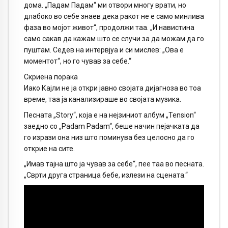
дома. „Падам Падам“ ми отвори многу врати, но
длабоко во себе знаев дека ракот не е само минлива
фаза во мојот живот“, продолжи таа. „И навистина
само сакав да кажам што се случи за да можам да го
пуштам. Седев на интервјуа и си мислев: „Ова е
моментот“, но го чував за себе.“
Скриена порака
Иако Кајли не ја откри јавно својата дијагноза во тоа
време, таа ја канализираше во својата музика.
Песната „Story“, која е на нејзиниот албум „Tension“
заедно со „Padam Padam“, беше начин пејачката да
го изрази она низ што поминува без целосно да го
открие на сите.
„Имав тајна што ја чував за себе“, пее таа во песната.
„Сврти друга страница бебе, излези на сцената.“