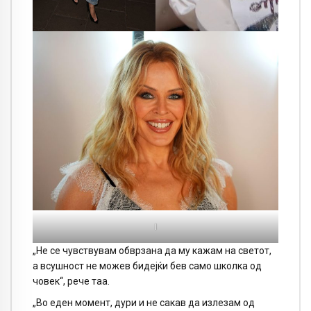
I
„Не се чувствувам обврзана да му кажам на светот,
а всушност не можев бидејќи бев само школка од
човек“, рече таа.
„Во еден момент, дури и не сакав да излезам од