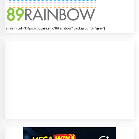
[stream url=”https://popara.mk/89rainbow” background=”gray”]