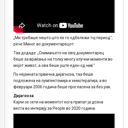
„Ми требаше нешто што ќе го одбележи тој период“,
рече Миног во документарецот.
Таа додаде: „Снимањето на овој документарец
беше за враќање на толку многу клучни моменти во
мојот живот, а ова беше уште еден од нив.“
По нејзината првична дијагноза, таа беше
подложена на лумпектомија и хемотерапија, а во
февруари 2006 година беше прогласена за без рак.
Дијагноза
Кајли се сети на моментот кога првпат ја дозна
веста во интервју за People во 2020 година.