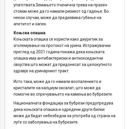
упатствата.Земањето пченична трева на празен
стомак може да го намали ризикот од гадење. Во
некои случаи, може да предизвика губење на
апетитот и запек.
Коњска опашка
Коњската опашка се користи како диуретик за
зголемување на протокот на урина. Истражувачки
преглед од 2021 година покажа дека коњската
опашка има антибактериски и антиоксидантни
својства што можат да придонесат за целокупното
здравје на уринарниот тракт.
Исто така, може да го намали воспалението и
кристалите на калциум оксалат, што може да
помогне во спречувањето на камења во бубрезите.
Националната фондација за бубрези предупредува
дека коњската опашка и одредени други билки
може да бидат небезбедни за употреба од страна на
луѓе со заболувања на бубрезите.