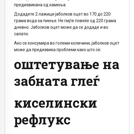
предизвикана од камења.
Додадете 2 лажици јаболков оцет во 170 до 220
грама вода за пиење. Не пијте повеќе од 220 грама
дневно. Јаболков оцет може да се додаде и во
салати.
Ако се консумира во големи количини, јаболков оцет
може да предизвика проблеми како што се:
оштетување на
забната глеѓ
киселински
рефлукс