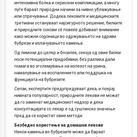
интензивна болка и сериозни компликации, а многу
луѓе бараат природни начини за нивно ублажување
или спречување. Додека лековите и медицинските
третмани остануваат најсигурното решение, билките
и природните сокови сè повеќе добиваат внимание
како можни сојузници во одржувањето на здрави
бубрези и излачувањето камења.
Од лимони до целер и босилек, секоја од овие билки
носи потенцијални придобивки, без разлика дали
помага во зголемување на излезот на урина,
намалување на воспалението или поддршка на
функцијата на бубрезите.
Сепак, експертите предупредуваат дека, и покрај
нивната популарност, природните лекови не можат
да го заменат медицинскиот надзор и дека
консултацијата со лекар е од суштинско значење
пред да се користат овие методи.
Безбедно користење на домашни лекови
Некои камења во бубрезите може да бараат