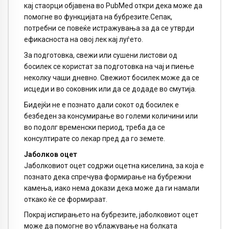
кај стаорци објавена во PubMed откри дека може да
помогне во функцијата на бубрезите.Сепак,
потребни се повеќе истражувања за да се утврди
ефикасноста на овој лек кај луѓето.
За подготовка, свежи или сушени листови од
босилек се користат за подготовка на чај и пиење
неколку чаши дневно. Свежиот босилек може да се
исцеди и во соковник или да се додаде во смутија.
Бидејќи не е познато дали сокот од босилек е
безбеден за консумирање во големи количини или
во подолг временски период, треба да се
консултирате со лекар пред да го земете.
Јаболков оцет
Јаболковиот оцет содржи оцетна киселина, за која е
познато дека спречува формирање на бубрежни
камења, иако нема докази дека може да ги намали
откако ќе се формираат.
Покрај испирањето на бубрезите, јаболковиот оцет
може да помогне во ублажување на болката