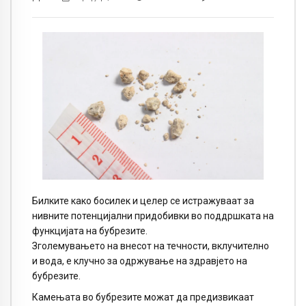
Билките како босилек и целер се истражуваат за
нивните потенцијални придобивки во поддршката на
функцијата на бубрезите.
Зголемувањето на внесот на течности, вклучително
и вода, е клучно за одржување на здравјето на
бубрезите.
Камењата во бубрезите можат да предизвикаат