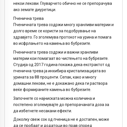
некои лекови. Глуварчето обично не се препорачува
ако земате диуретици.
Пченична трева
Пченичната трева содржи многу хранливи материи и
долго време се користи за подобрување на
здравјето. Го зголемува протокот на урина и помага
во исфрлањето на камења во бубрезите.
Пченичната трева содржи и важни хранливи
материи кои помагаат во чистењето на бубрезите.
Студија од 2017 година покажа дека екстрактот од
пченична трева ја инхибира кристализацијата во
урината за 88 проценти. Сепак, како и многу
домашни лекови, не е докажано дека ги раствора
веќе формираните камења во бубрезите.
Започнете со најниската можна количина и
постепено зголемувајте до препорачаната доза за
да избегнете несакани ефекти.
Доколку свеж сок од пченица не е достапен, може
да се пробаат и додатоци во прав според