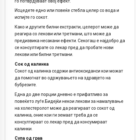
го потврдуваат овој ефект.
Исцедете едно или повеќе стебла целер со вода и
испијте го сокот.
Како и другите билни екстракти, целерот може да
реагира со лекови или третмани, што може да
предизвика несакани ефекти. Секогаш е најдобро да
се консултирате со лекар пред да пробате нови
лекови или билни третмани.
Сок од калинка
Сокот од калинка содржи антиоксиданси кои можат
да помогнат во одржувањето на здравјето на
бубрезите.
Една до две порции дневно е прифатливо за
повеќето луѓе.Бидејќи некои лекови за намалување
на холестеролот може да реагираат со сокот од
калинка, оние кои ги земаат треба да се
консултираат со лекар пред да консумираат
калинки.
Супа од грав