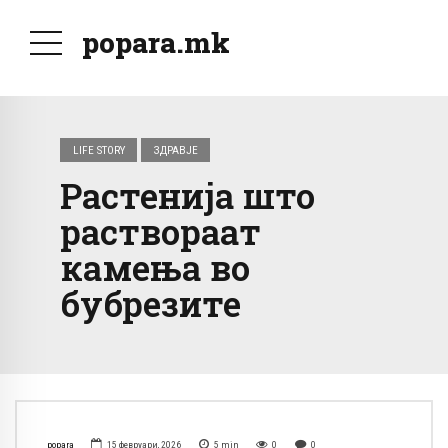
popara.mk
LIFE STORY
ЗДРАВЈЕ
Растенија што
раствораат
камења во
бубрезите
popara
15 февруари, 2026
5
min
0
0