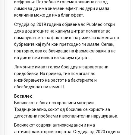
исфрлање.Потребна е голема количина сок од
лимон за да има значаен ефект, но дури и мала
количина може да има благ ефект.
Студија од 2019 година објавена во PubMed откри
дека додатоците на калиум цитрат помагаат во
намалувањето на факторите на ризик за камења во
бубрезите кај луѓе кои претходно ги имале. Сепак,
повторно, ова се базираше на фармаколошки, а не
на диететски нивоа на калиум цитрат.
Лимоните имаат голем број други здравствени
придобивки. На пример, тие помагаат во
инхибирањето на растот на бактериите и
обезбедуваат витамин Ц.
Босилек
Босилекот е богат со хранливи материи.
Традиционално, сокот од босилек се користи за
дигестивни проблеми и воспалителни нарушувања.
Босилекот содржи антиоксиданси и има
антиинфламаторни својства. Студија од 2020 година