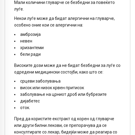
Мали количини глуварче се безбедни за повеќето
луѓе.
Некои луѓе може да бидат алергични на глуварче,
особено оние кои се алергични на:
амброзија
невен
хризантеми
бели ради
Високите дози може да не бидат безбедни за луѓе со
одредени медицински состојби, како што се:
срцеви заболувања
висок или низок крвен притисок
заболување на црниот дроб или бубрезите
дијабетес
оток.
Пред да користите екстракт од корен од глуварче
или други билни лекови, се препорачува да се
консултирате со лекар, бидејќи може да реагира со