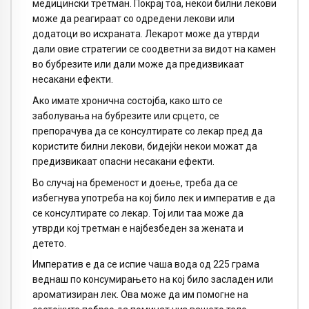
медицински третман. Покрај тоа, некои билни лекови
може да реагираат со одредени лекови или
додатоци во исхраната. Лекарот може да утврди
дали овие стратегии се соодветни за видот на камен
во бубрезите или дали може да предизвикаат
несакани ефекти.
Ако имате хронична состојба, како што се
заболувања на бубрезите или срцето, се
препорачува да се консултирате со лекар пред да
користите билни лекови, бидејќи некои можат да
предизвикаат опасни несакани ефекти.
Во случај на бременост и доење, треба да се
избегнува употреба на кој било лек и императив е да
се консултирате со лекар. Тој или таа може да
утврди кој третман е најбезбеден за жената и
детето.
Императив е да се испие чаша вода од 225 грама
веднаш по консумирањето на кој било засладен или
ароматизиран лек. Ова може да им помогне на