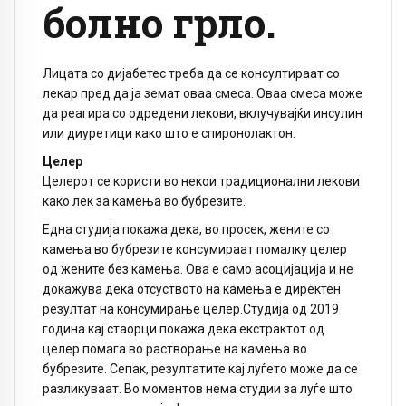
болно грло.
Лицата со дијабетес треба да се консултираат со
лекар пред да ја земат оваа смеса. Оваа смеса може
да реагира со одредени лекови, вклучувајќи инсулин
или диуретици како што е спиронолактон.
Целер
Целерот се користи во некои традиционални лекови
како лек за камења во бубрезите.
Една студија покажа дека, во просек, жените со
камења во бубрезите консумираат помалку целер
од жените без камења. Ова е само асоцијација и не
докажува дека отсуството на камења е директен
резултат на консумирање целер.Студија од 2019
година кај стаорци покажа дека екстрактот од
целер помага во растворање на камења во
бубрезите. Сепак, резултатите кај луѓето може да се
разликуваат. Во моментов нема студии за луѓе што