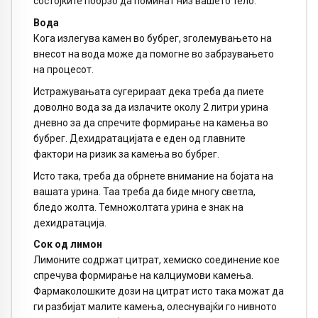
состојките побрзо да поминат низ вашето тело.
Вода
Кога излегува камен во бубрег, зголемувањето на
внесот на вода може да помогне во забрзувањето
на процесот.
Истражувањата сугерираат дека треба да пиете
доволно вода за да излачите околу 2 литри урина
дневно за да спречите формирање на камења во
бубрег. Дехидратацијата е еден од главните
фактори на ризик за камења во бубрег.
Исто така, треба да обрнете внимание на бојата на
вашата урина. Таа треба да биде многу светла,
бледо жолта. Темножолтата урина е знак на
дехидратација.
Сок од лимон
Лимоните содржат цитрат, хемиско соединение кое
спречува формирање на калциумови камења.
Фармаколошките дози на цитрат исто така можат да
ги разбијат малите камења, олеснувајќи го нивното