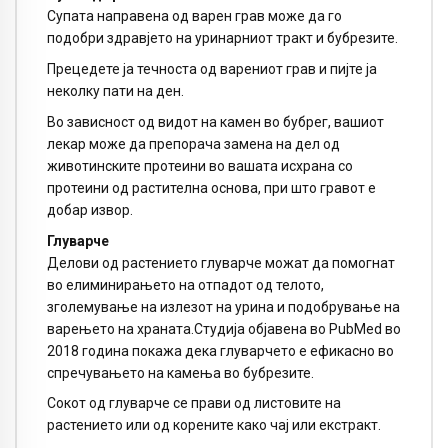
Супата направена од варен грав може да го
подобри здравјето на уринарниот тракт и бубрезите.
Прецедете ја течноста од варениот грав и пијте ја
неколку пати на ден.
Во зависност од видот на камен во бубрег, вашиот
лекар може да препорача замена на дел од
животинските протеини во вашата исхрана со
протеини од растителна основа, при што гравот е
добар извор.
Глуварче
Делови од растението глуварче можат да помогнат
во елиминирањето на отпадот од телото,
зголемување на излезот на урина и подобрување на
варењето на храната.Студија објавена во PubMed во
2018 година покажа дека глуварчето е ефикасно во
спречувањето на камења во бубрезите.
Сокот од глуварче се прави од листовите на
растението или од корените како чај или екстракт.