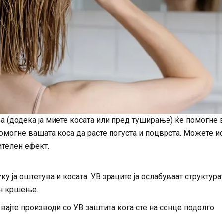
 (додека ја миете косата или пред туширање) ќе помогне 
могне вашата коса да расте погуста и поцврста. Можете и
ителен ефект.
у ја оштетува и косата. УВ зраците ја ослабуваат структура
он кршење.
вајте производи со УВ заштита кога сте на сонце подолго