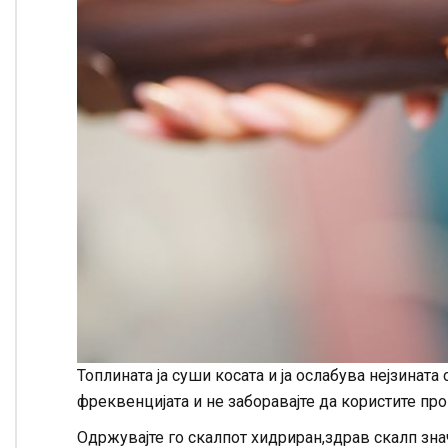
Топлината ја суши косата и ја ослабува нејзината 
фреквенцијата и не заборавајте да користите про
Одржувајте го скалпот хидриран,здрав скалп зна