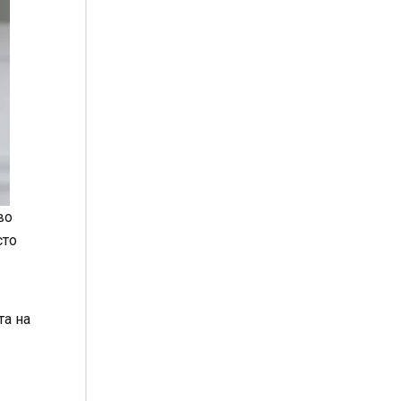
во
сто
та на