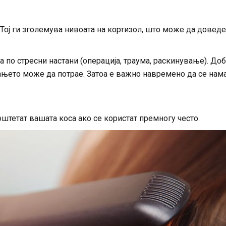
 Тој ги зголемува нивоата на кортизол, што може да доведе
а по стресни настани (операција, траума, раскинување). До
вањето може да потрае. Затоа е важно навремено да се нам
оштетат вашата коса ако се користат премногу често.