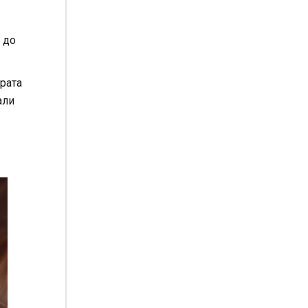
 до
брата
али