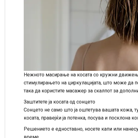
Нежното масирање на косата со кружни движења
стимулирањето на циркулацијата, што може да по
така да користите масажер за скалпот за дополн
Заштитете ја косата од сонцето
Сонцето не само што ја оштетува вашата кожа, тук
косата, правејќи ја потенка, посува и посклона к
Решението е едноставно, носете капи или нанесу
време.