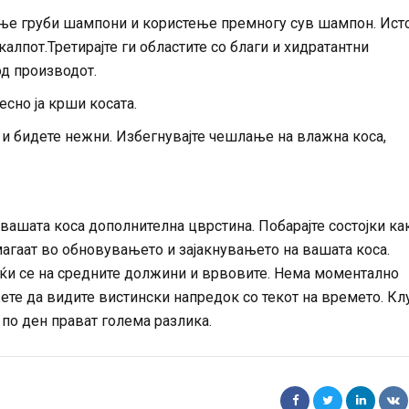
ење груби шампони и користење премногу сув шампон. Ист
калпот.Третирајте ги областите со благи и хидратантни
од производот.
есно ја крши косата.
 и бидете нежни. Избегнувајте чешлање на влажна коса,
 вашата коса дополнителна цврстина. Побарајте состојки ка
магаат во обновувањето и зајакнувањето на вашата коса.
јќи се на средните должини и врвовите. Нема моментално
жете да видите вистински напредок со текот на времето. Кл
по ден прават голема разлика.