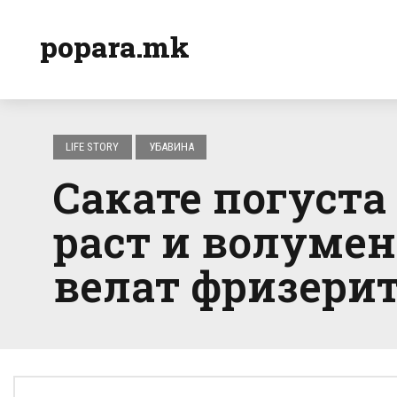
popara.mk
LIFE STORY
УБАВИНА
Сакате погуста
раст и волуме
велат фризери