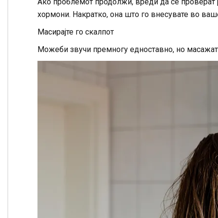
Ако проблемот продолжи, вреди да се проверат 
хормони. Накратко, она што го внесувате во ваше
Масирајте го скалпот
Можеби звучи премногу едноставно, но масажата