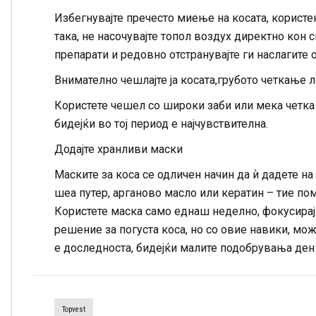
Избегнувајте пречесто миење на косата, корист
така, не насочувајте топол воздух директно кон с
препарати и редовно отстранувајте ги наслагите 
Внимателно чешлајте ја косата,грубото четкање л
Користете чешел со широки заби или мека четка
бидејќи во тој период е најчувствителна.
Додајте хранливи маски
Маските за коса се одличен начин да ѝ дадете на
шеа путер, арганово масло или кератин – тие по
Користете маска само еднаш неделно, фокусира
решение за погуста коса, но со овие навики, мо
е доследноста, бидејќи малите подобрувања ден 
Topvest