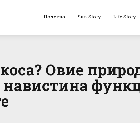
Почетна
Sun Story
Life Story
 коса? Овие приро
н навистина функ
те