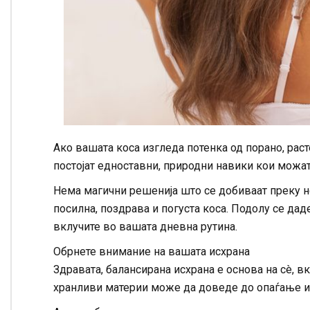
Ако вашата коса изгледа потенка од порано, раст
постојат едноставни, природни навики кои можат
Нема магични решенија што се добиваат преку но
посилна, поздрава и погуста коса. Подолу се да
вклучите во вашата дневна рутина.
Обрнете внимание на вашата исхрана
Здравата, балансирана исхрана е основа на сè, в
хранливи материи може да доведе до опаѓање и