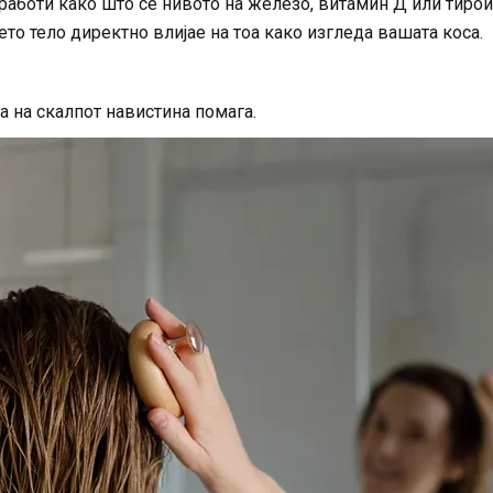
работи како што се нивото на железо, витамин Д или тиро
то тело директно влијае на тоа како изгледа вашата коса.
 на скалпот навистина помага.