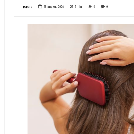
popara
25 април, 2026
2
min
0
0