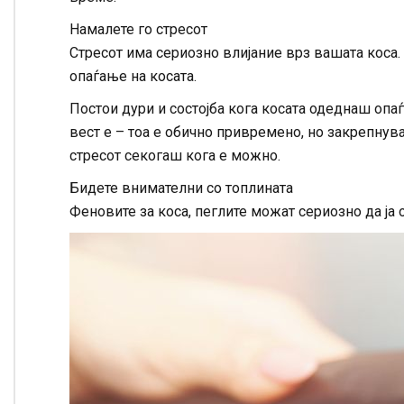
Намалете го стресот
Стресот има сериозно влијание врз вашата коса.
опаѓање на косата.
Постои дури и состојба кога косата одеднаш опаѓ
вест е – тоа е обично привремено, но закрепну
стресот секогаш кога е можно.
Бидете внимателни со топлината
Феновите за коса, пеглите можат сериозно да ја 