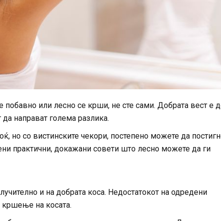
е побавно или лесно се крши, не сте сами. Добрата вест е 
 да направат голема разлика.
ќ, но со вистинските чекори, постепено можете да постигн
дени практични, докажани совети што лесно можете да ги
клучително и на добрата коса. Недостатокот на одредени
 кршење на косата.