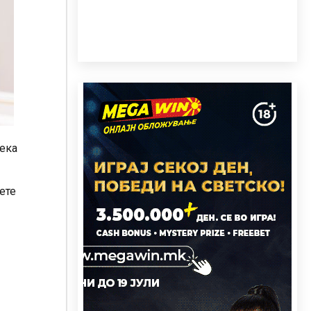
дека
ете