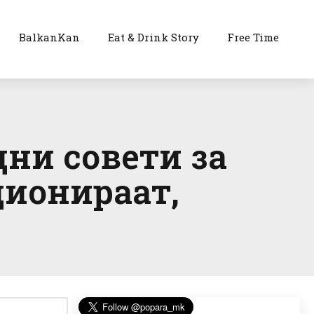
BalkanKan
Eat & Drink Story
Free Time
дни совети за
ционираат,