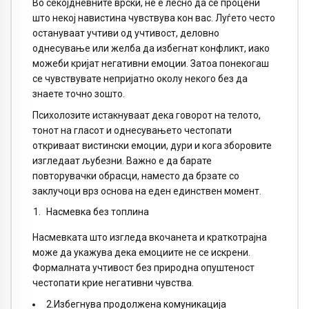
Во секојдневните врски, не е лесно да се процени
што некој навистина чувствува кон вас. Луѓето често
остануваат учтиви од учтивост, деловно
однесување или желба да избегнат конфликт, иако
можеби кријат негативни емоции. Затоа понекогаш
се чувствувате непријатно околу некого без да
знаете точно зошто.
Психолозите истакнуваат дека говорот на телото,
тонот на гласот и однесувањето честопати
откриваат вистински емоции, дури и кога зборовите
изгледаат љубезни. Важно е да барате
повторувачки обрасци, наместо да брзате со
заклучоци врз основа на еден единствен момент.
Насмевка без топлина
Насмевката што изгледа вкочанета и краткотрајна
може да укажува дека емоциите не се искрени.
Формалната учтивост без природна опуштеност
честопати крие негативни чувства.
2.Избегнува продолжена комуникација