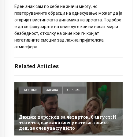
Еден знак сам по себе не значи многу, но
повторувачките обрасци на однесување можат да ја
откријат вистинската динамика на врската. Подобро
е да се фокусирате на оние луѓе кои ви носат мир и
безбедност, отколку на оние кои ги кријат
негативните емоции зад лажна пријателска
атмосфера.
Related Articles
FREE TIME
ЗАБАВА
ХОРОСКОП
Дневен хороскоп за четврток, 6 август: И
тоа е тоа, еве како влегувате во новиот
ден, ве очекува лудило