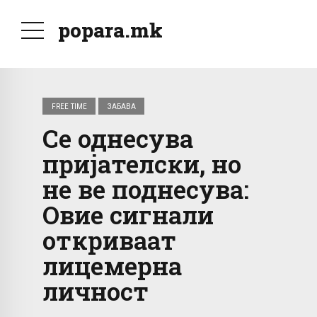
popara.mk
FREE TIME
ЗАБАВА
Се однесува
пријателски, но
не ве поднесува:
Овие сигнали
откриваат
лицемерна
личност