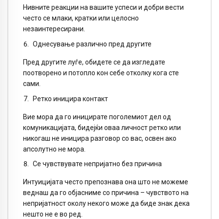
Нивните реакции на вашите успеси и добри вести
често се млаки, кратки или целосно
незаинтересирани.
Однесување различно пред другите
Пред другите луѓе, обидете се да изгледате
поотворено и потопло кон себе отколку кога сте
сами.
Ретко иницира контакт
Вие мора да го иницирате поголемиот дел од
комуникацијата, бидејќи оваа личност ретко или
никогаш не иницира разговор со вас, освен ако
апсолутно не мора.
Се чувствувате непријатно без причина
Интуицијата често препознава она што не можеме
веднаш да го објасниме со причина – чувството на
непријатност околу некого може да биде знак дека
нешто не е во ред.