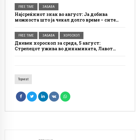
FREE TIME
ЗАБАВА
Најсреќниот знак во август: Ја добива
можноста што ја чекал долго време – сите
врати му се отвораат
FREE TIME
ЗАБАВА
ХОРОСКОП
Дневен хороскоп за среда, 5 август:
Стрелецот ужива во динамиката, Лавот
добива пофалби на работа
Topvest