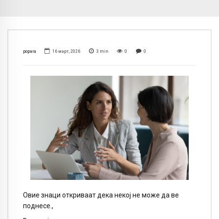
popara
16 март, 2026
3
min
0
0
Овие знаци откриваат дека некој не може да ве
поднесе.,