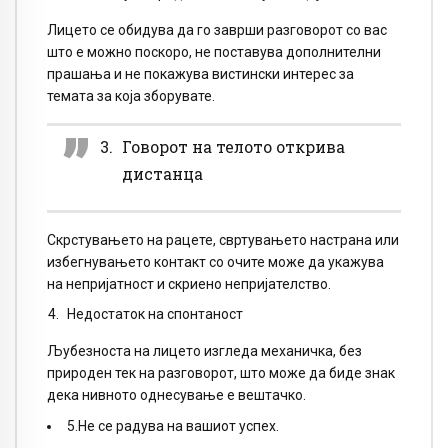
Лицето се обидува да го заврши разговорот со вас
што е можно поскоро, не поставува дополнителни
прашања и не покажува вистински интерес за
темата за која зборувате.
Говорот на телото открива
дистанца
Скрстувањето на рацете, свртувањето настрана или
избегнувањето контакт со очите може да укажува
на непријатност и скриено непријателство.
Недостаток на спонтаност
Љубезноста на лицето изгледа механичка, без
природен тек на разговорот, што може да биде знак
дека нивното однесување е вештачко.
5.Не се радува на вашиот успех.