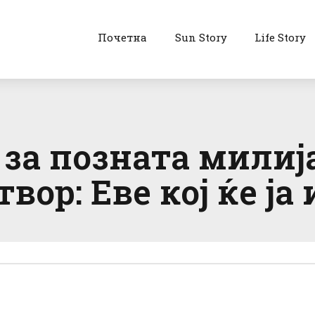
Почетна
Sun Story
Life Story
за позната милија
вор: Еве кој ќе ја 