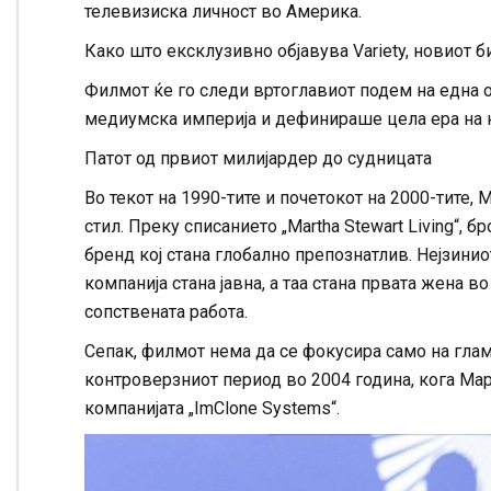
телевизиска личност во Америка.
Како што ексклузивно објавува Variety, новиот 
Филмот ќе го следи вртоглавиот подем на една о
медиумска империја и дефинираше цела ера на к
Патот од првиот милијардер до судницата
Во текот на 1990-тите и почетокот на 2000-тите,
стил. Преку списанието „Martha Stewart Living“, 
бренд кој стана глобално препознатлив. Нејзинио
компанија стана јавна, а таа стана првата жена 
сопствената работа.
Сепак, филмот нема да се фокусира само на глам
контроверзниот период во 2004 година, кога Мар
компанијата „ImClone Systems“.