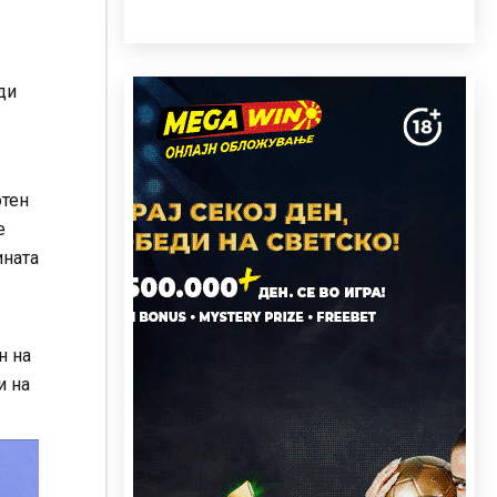
ди
отен
е
ината
н на
и на