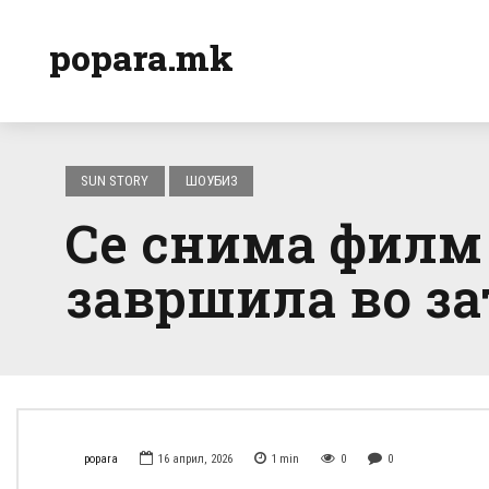
popara.mk
SUN STORY
ШОУБИЗ
Се снима филм 
завршила во зат
popara
16 април, 2026
1
min
0
0