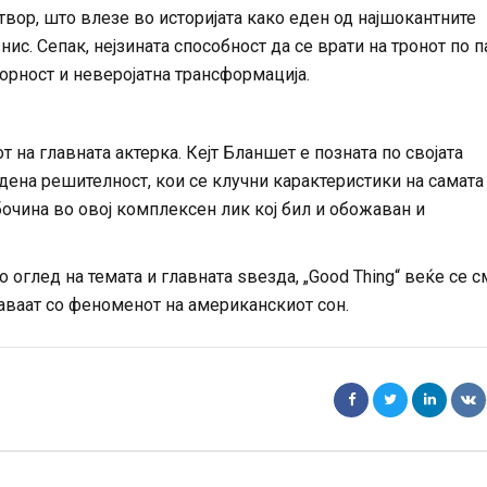
твор, што влезе во историјата како еден од најшокантните
с. Сепак, нејзината способност да се врати на тронот по п
порност и неверојатна трансформација.
на главната актерка. Кејт Бланшет е позната по својата
дена решителност, кои се клучни карактеристики на самата
бочина во овој комплексен лик кој бил и обожаван и
 оглед на темата и главната ѕвезда, „Good Thing“ веќе се с
аваат со феноменот на американскиот сон.