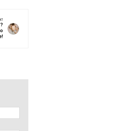
XT
т?
мо
е!