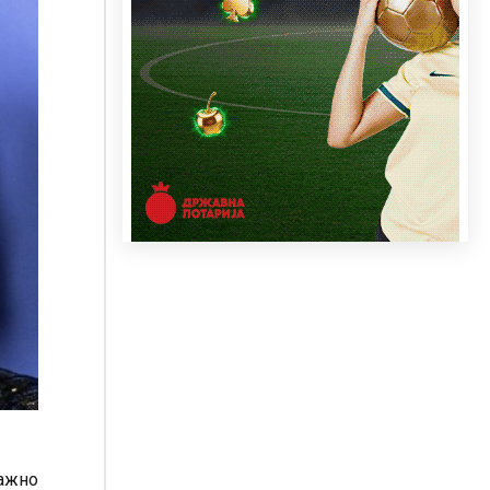
лажно