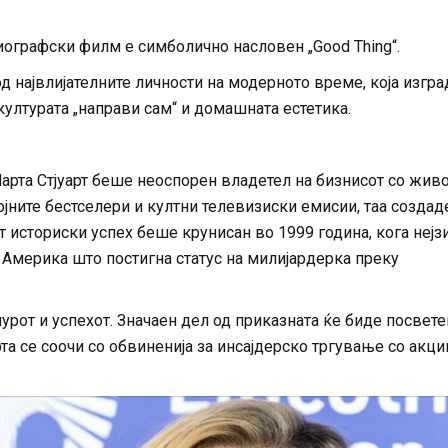
биографски филм е симболично насловен „Good Thing“.
д највлијателните личности на модерното време, која изгра
ултурата „направи сам“ и домашната естетика.
 Марта Стјуарт беше неоспорен владетел на бизнисот со жив
бројните бестселери и култни телевизиски емисии, таа создад
т историски успех беше крунисан во 1999 година, кога нејз
во Америка што постигна статус на милијардерка преку
урот и успехот. Значаен дел од приказната ќе биде посвете
та се соочи со обвиненија за инсајдерско тргување со акци