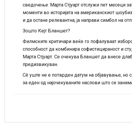
сведочење. Марта Стјуарт отслужи пет месеци за
моменти во историјата на американскиот шоубизни
и да остане релевантна, ја направи симбол на от
Зошто Кејт Бланшет?
Филмските критичари веќе го пофалуваат изборот 
способност да комбинира софистицираност и сту
Марта Стјуарт. Се очекува Бланшет да внесе дла
предизвикуван.
Сè уште не е потврден датум на објавување, но со
за еден од најочекуваните наслови што се заним