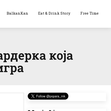
BalkanKan
Eat & Drink Story
Free Time
рдерка која
игра