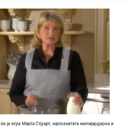
е ја игра Марта Стјуарт, најпознатата милијардерка и