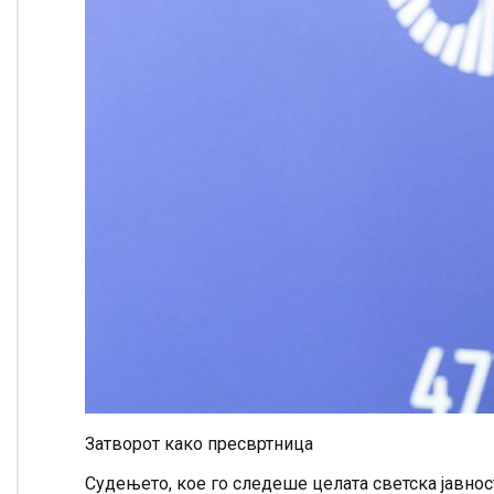
Затворот како пресвртница
Судењето, кое го следеше целата светска јавнос