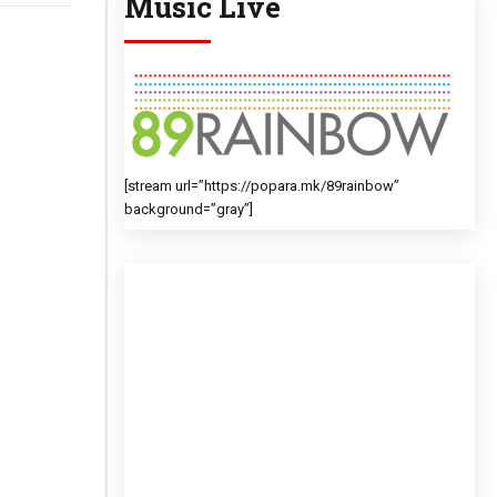
Music Live
[stream url=”https://popara.mk/89rainbow”
background=”gray”]