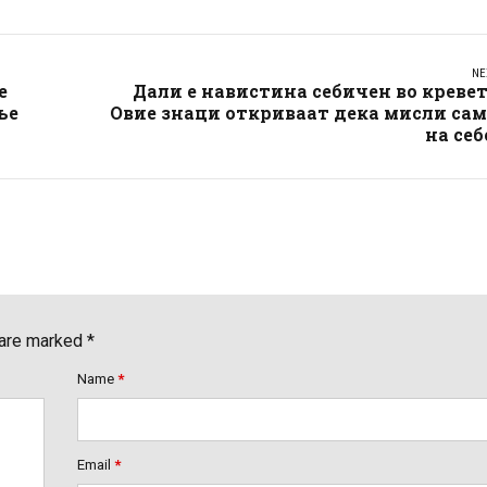
NE
е
Дали е навистина себичен во креве
ње
Овие знаци откриваат дека мисли са
на себ
 are marked *
Name
*
Email
*