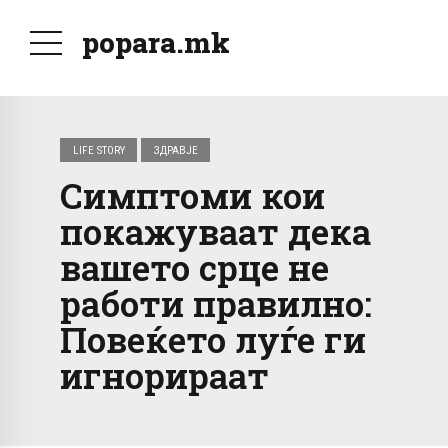
popara.mk
LIFE STORY
ЗДРАВЈЕ
Симптоми кои
покажуваат дека
вашето срце не
работи правилно:
Повеќето луѓе ги
игнорираат