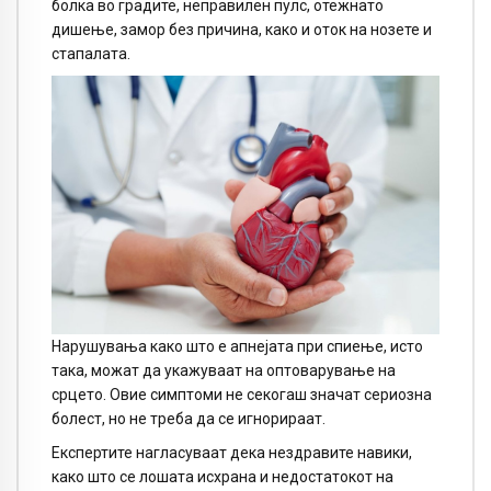
болка во градите, неправилен пулс, отежнато
дишење, замор без причина, како и оток на нозете и
стапалата.
Нарушувања како што е апнејата при спиење, исто
така, можат да укажуваат на оптоварување на
срцето. Овие симптоми не секогаш значат сериозна
болест, но не треба да се игнорираат.
Експертите нагласуваат дека нездравите навики,
како што се лошата исхрана и недостатокот на