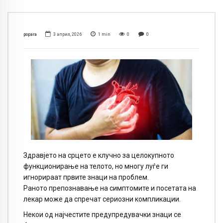
popara
3 април, 2026
1
min
0
0
Здравјето на срцето е клучно за целокупното
функционирање на телото, но многу луѓе ги
игнорираат првите знаци на проблем.
Раното препознавање на симптомите и посетата на
лекар може да спречат сериозни компликации.
Некои од најчестите предупредувачки знаци се