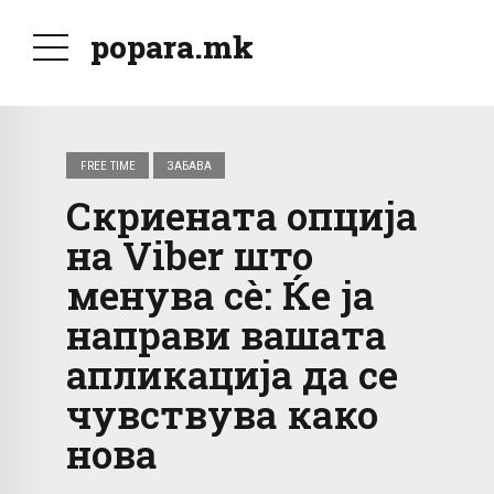
popara.mk
FREE TIME
ЗАБАВА
Скриената опција
на Viber што
менува сè: Ќе ја
направи вашата
апликација да се
чувствува како
нова