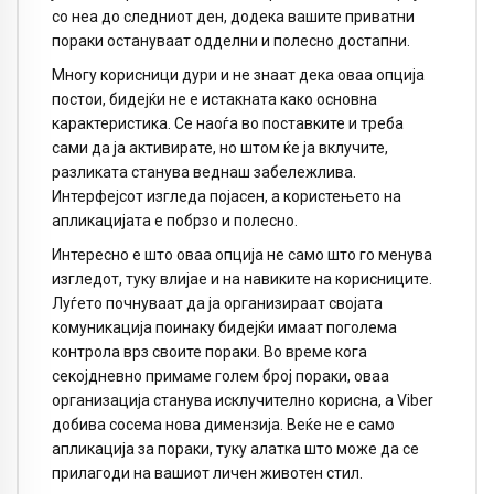
со неа до следниот ден, додека вашите приватни
пораки остануваат одделни и полесно достапни.
Многу корисници дури и не знаат дека оваа опција
постои, бидејќи не е истакната како основна
карактеристика. Се наоѓа во поставките и треба
сами да ја активирате, но штом ќе ја вклучите,
разликата станува веднаш забележлива.
Интерфејсот изгледа појасен, а користењето на
апликацијата е побрзо и полесно.
Интересно е што оваа опција не само што го менува
изгледот, туку влијае и на навиките на корисниците.
Луѓето почнуваат да ја организираат својата
комуникација поинаку бидејќи имаат поголема
контрола врз своите пораки. Во време кога
секојдневно примаме голем број пораки, оваа
организација станува исклучително корисна, а Viber
добива сосема нова димензија. Веќе не е само
апликација за пораки, туку алатка што може да се
прилагоди на вашиот личен животен стил.