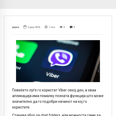
popara
5 јули, 2026
1
min
0
0
Повеќето луѓе го користат Viber секој ден, а оваа
апликација има помалку позната функција што може
значително да го подобри начинот на кој го
користите.
Станува збор за chat folders, или можноста сами да