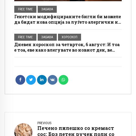
FREE TIME
ЗАБАВА
Генетски модифицираните бигли би можеле
да бидат нова опција за луѓето алергични на
кучиња
FREE TIME
ЗАБАВА
ХОРОСКОП
Дневен хороскоп за четврток, 6 август: И тоа
е тоа, еве како влегувате во новиот ден, ве
очекува лудило
PREVIOUS
Печено пилешко со кремаст
сос: Брз летен ручек полн со