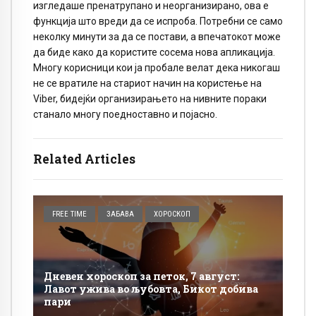
изгледаше пренатрупано и неорганизирано, ова е
функција што вреди да се испроба. Потребни се само
неколку минути за да се постави, а впечатокот може
да биде како да користите сосема нова апликација.
Многу корисници кои ја пробале велат дека никогаш
не се вратиле на стариот начин на користење на
Viber, бидејќи организирањето на нивните пораки
станало многу поедноставно и појасно.
Related Articles
FREE TIME
ЗАБАВА
ХОРОСКОП
Дневен хороскоп за петок, 7 август:
Лавот ужива во љубовта, Бикот добива
пари