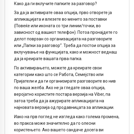
Како да ги вклучите папките за разговор?
За да ја активирате оваа опција, прво отворете ја
апликацијата и влезете во менито за поставки
(Повеќе или иконата со три линии/точки, во
зависност од вашиот телефон). Потоа пронајдете го
делот поврзан со организацијата на разговорите
или „Папки за разговор“. Треба да постои опција за
вклучување на функцијата, како и можност веднаш
да ја креирате вашата прва папка.
По активирањето, можете да креирате свои
категории како што се Работа, Семејство или
Пријатели и да ги организирате разговорите во нив
по ваша желба. Ако не ја гледате оваа опција,
веројатно користите постара верзија на Viber, па
затоа треба да ја ажурирате апликацијата на
најновата верзија од продавницата за апликации.
Иако на прв поглед не изгледа како голема промена,
во пракса може значително да го олесни
користењето. Ако вашето сандаче досега ви