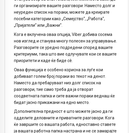
ги организирате вашите разговори. Наместо долг и
неуреден список на пораки, можете да креирате
посебни категории како „Семејство“, „Работа“,
„Пријатели“ или „Важни“.
Кога е вклучена оваа опција, Viber добива сосема
нов изглед и станува многу полесен за управување.
Разговорите се уредно подредени според вашите
критериуми, така што вие одлучувате кои се вашите
приоритети и каде ќе биде сè.
Оваа функција е особено корисна за луѓе кои
добиваат голем број пораки во текот на денот.
Наместо да пребаруваат низ долг список на
разговори, тие само треба да ја отворат
соодветната папка и сите важни пораки веднаш ќе
бидат јасно прикажани на едно место.
Дополнителна предност е што можете јасно да ги
одделите деловните и приватните разговори. Кога
ќе завршите со вашата работа, едноставно ставете
ја вашата работна папка настрана и не се замарајте