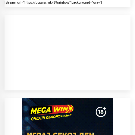
[stream url=”https://popara.mk/89rainbow” background=”gray”]