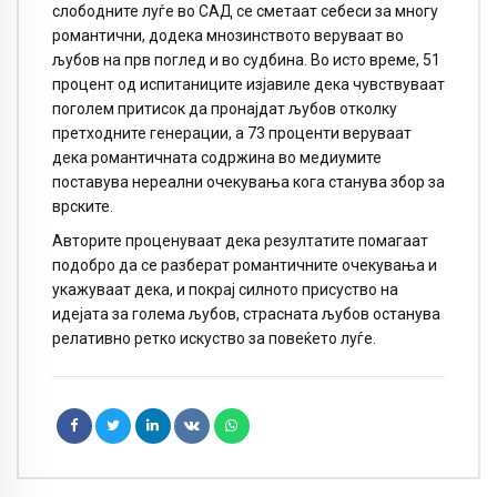
слободните луѓе во САД се сметаат себеси за многу
романтични, додека мнозинството веруваат во
љубов на прв поглед и во судбина. Во исто време, 51
процент од испитаниците изјавиле дека чувствуваат
поголем притисок да пронајдат љубов отколку
претходните генерации, а 73 проценти веруваат
дека романтичната содржина во медиумите
поставува нереални очекувања кога станува збор за
врските.
Авторите проценуваат дека резултатите помагаат
подобро да се разберат романтичните очекувања и
укажуваат дека, и покрај силното присуство на
идејата за голема љубов, страсната љубов останува
релативно ретко искуство за повеќето луѓе.