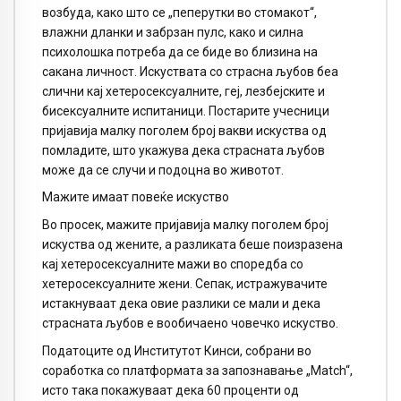
возбуда, како што се „пеперутки во стомакот“,
влажни дланки и забрзан пулс, како и силна
психолошка потреба да се биде во близина на
сакана личност. Искуствата со страсна љубов беа
слични кај хетеросексуалните, геј, лезбејските и
бисексуалните испитаници. Постарите учесници
пријавија малку поголем број вакви искуства од
помладите, што укажува дека страсната љубов
може да се случи и подоцна во животот.
Мажите имаат повеќе искуство
Во просек, мажите пријавија малку поголем број
искуства од жените, а разликата беше поизразена
кај хетеросексуалните мажи во споредба со
хетеросексуалните жени. Сепак, истражувачите
истакнуваат дека овие разлики се мали и дека
страсната љубов е вообичаено човечко искуство.
Податоците од Институтот Кинси, собрани во
соработка со платформата за запознавање „Match“,
исто така покажуваат дека 60 проценти од