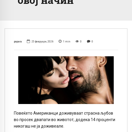
popara
25 февруари, 2026
1
min
0
0
Повеќето Американци доживуваат страсна љубов
во просек двапати во животот, додека 14 проценти
никогаш не ја доживеале.