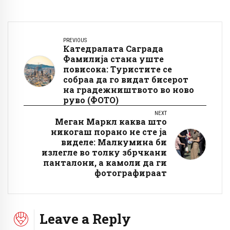
PREVIOUS
Катедралата Саграда
Фамилија стана уште
повисока: Туристите се
собраа да го видат бисерот
на градежништвото во ново
руво (ФОТО)
NEXT
Меган Маркл каква што
никогаш порано не сте ја
виделе: Малкумина би
излегле во толку збрчкани
панталони, а камоли да ги
фотографираат
Leave a Reply