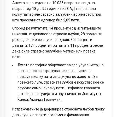
Анкета спроведена на 10.036 возрасни лица на
возраст од 18 до 99 години низ САД ги прашала
колку пати биле страсно заљубени во животот, при
што просечниот одговор бил 2,05 пати.
Според резултатите, 14 проценти од испитаниците
никогаш не доживеале страсна љубов, 28 проценти
рекле дека им се случило еднаш, 30 проценти
двапати, 17 проценти три пати, а 11 проценти рекле
дека биле страсно заљубени четири или повеќе
пати.
Луѓето постојано зборуваат за заљубувањето, но
ова е првото истражување кое навистина
прашува колку пати се случува во животот. За
повеќето луѓе, страсната љубов е искуство кое се
случува само неколку пати – изјавила главната
авторка на студијата и научничка во Институтот
Кинси, Аманда Геселман.
Истражувачите ја дефинираа страсната љубов преку
два клучни аспекти: зголемена физиолошка