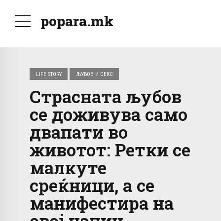
popara.mk
LIFE STORY
ЉУБОВ И СЕКС
Страсната љубов
се доживува само
двапати во
животот: Ретки се
малкуте
среќници, а се
манифестира на
овој начин