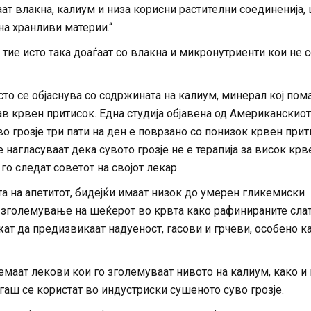
аат влакна, калиум и низа корисни растителни соединенија,
на хранливи материи.“
тие исто така доаѓаат со влакна и микронутриенти кои не 
сто се објаснува со содржината на калиум, минерал кој пом
в крвен притисок. Една студија објавена од Американскиот
о грозје три пати на ден е поврзано со понизок крвен при
 нагласуваат дека сувото грозје не е терапија за висок крв
го следат советот на својот лекар.
та на апетитот, бидејќи имаат низок до умерен гликемиски
о зголемување на шеќерот во крвта како рафинираните сла
ат да предизвикаат надуеност, гасови и грчеви, особено ка
емаат лекови кои го зголемуваат нивото на калиум, како и 
гаш се користат во индустриски сушеното суво грозје.