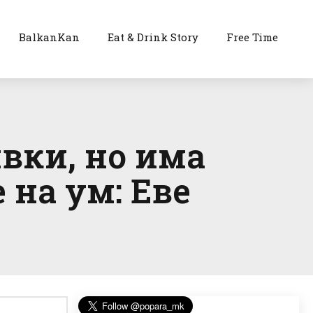
BalkanKan
Eat & Drink Story
Free Time
ивки, но има
 на ум: Еве