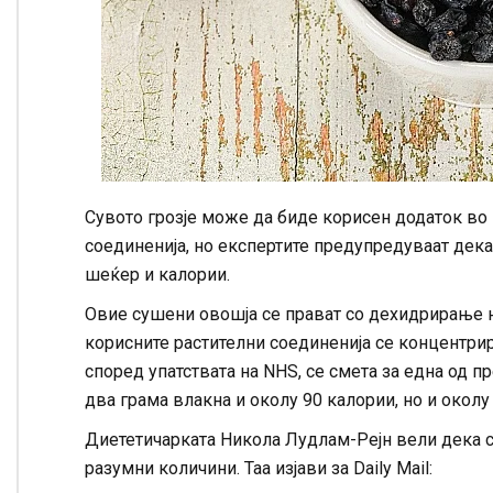
Сувото грозје може да биде корисен додаток во 
соединенија, но експертите предупредуваат дека
шеќер и калории.
Овие сушени овошја се прават со дехидрирање на
корисните растителни соединенија се концентрир
според упатствата на NHS, се смета за една од 
два грама влакна и околу 90 калории, но и околу
Диететичарката Никола Лудлам-Рејн вели дека су
разумни количини. Таа изјави за Daily Mail: