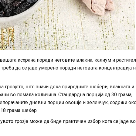
вашата исхрана поради неговите влакна, калиум и растите
 треба да се јаде умерено поради неговата концентрација н
 грозјето, што значи дека природните шеќери, влакната и
ани во помала количина. Стандардна порција од 30 грама,
препорачаните дневни порции овошје и зеленчук, содржи ок
 18 грама шеќер.
вото грозје може да биде практичен избор кога се јаде во