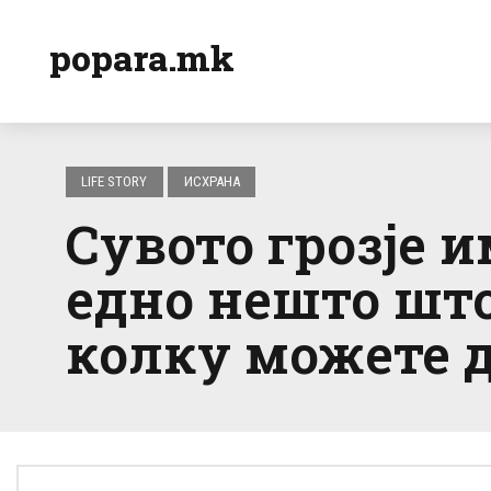
popara.mk
LIFE STORY
ИСХРАНА
Сувото грозје 
едно нешто што 
колку можете д