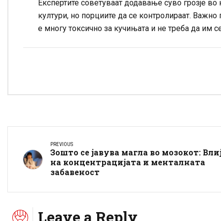
Експертите советуваат додавање суво грозје во к
култури, но порциите да се контролираат. Важн
е многу токсично за кучињата и не треба да им с
PREVIOUS
Зошто се јавува магла во мозокот: Вли
на концентрацијата и менталната
забавеност
Leave a Reply