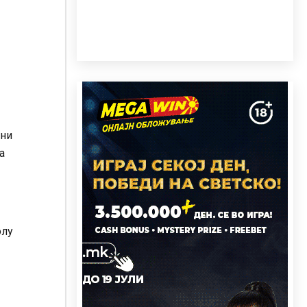
лни
а
олу