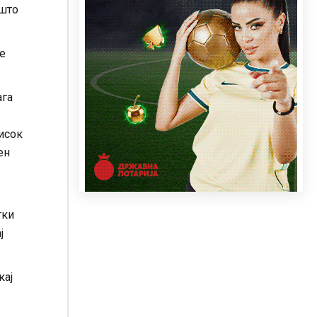
 што
се
ага
тисок
ен
тки
ј
кај