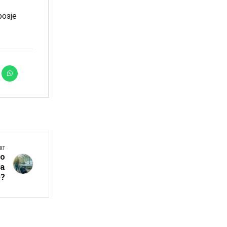
розје
XT
о
ја
е?