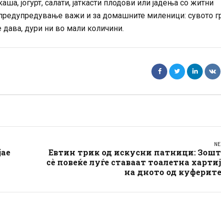
аша, јогурт, салати, јаткасти плодови или јадења со житни
о предупредување важи и за домашните миленици: сувото г
е дава, дури ни во мали количини.
NE
јае
Евтин трик од искусни патници: Зошт
сè повеќе луѓе ставаат тоалетна харти
на дното од куферит