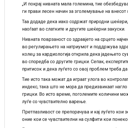
„И покрај нивната мала големина, тие обезбедув
ги прави лесен начин за зголемување на внесот 
Таа додаде дека иако содржат природни шеќери, 
наоѓаат во слатките и другите шеќерни закуски.
Нивната поврзаност со здравјето на срцето најче
во регулирањето на натриумот и поддржува здра
колеџ за кардиологија открила дека јадењето сув
во споредба со другите грицки. Сепак, експертите
притисок и дека луѓето со овој проблем треба да 
Тие исто така можат да играат улога во контрола
индекс, така што не мора да предизвикаат нагл
грицки. Во исто време, поголемите количини мож
луѓе со чувствително варење.
Претпазливост се препорачува и кај луѓето кои з
оние кои се чувствителни на сулфити кои понеко