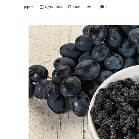
popara
6 јули, 2026
1
min
0
0