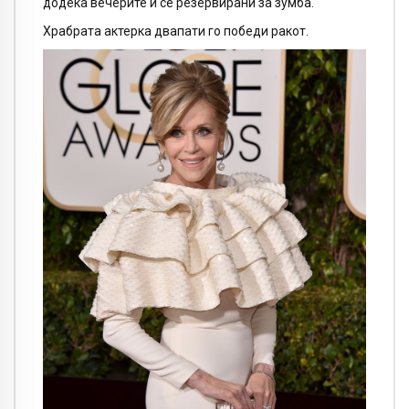
додека вечерите и се резервирани за зумба.
Храбрата актерка двапати го победи ракот.