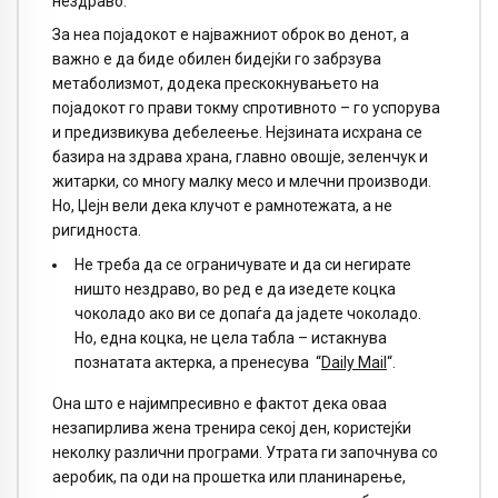
нездраво.
За неа појадокот е најважниот оброк во денот, а
важно е да биде обилен бидејќи го забрзува
метаболизмот, додека прескокнувањето на
појадокот го прави токму спротивното – го успорува
и предизвикува дебелеење. Нејзината исхрана се
базира на здрава храна, главно овошје, зеленчук и
житарки, со многу малку месо и млечни производи.
Но, Џејн вели дека клучот е рамнотежата, а не
ригидноста.
Не треба да се ограничувате и да си негирате
ништо нездраво, во ред е да изедете коцка
чоколадо ако ви се допаѓа да јадете чоколадо.
Но, една коцка, не цела табла – истакнува
познатата актерка, а пренесува “
Daily Mail
“.
Она што е најимпресивно е фактот дека оваа
незапирлива жена тренира секој ден, користејќи
неколку различни програми. Утрата ги започнува со
аеробик, па оди на прошетка или планинарење,