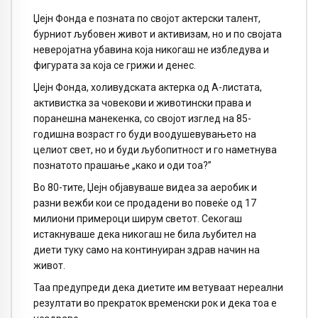
Џејн Фонда е позната по својот актерски талент,
бурниот љубовен живот и активизам, но и по својата
неверојатна убавина која никогаш не избледува и
фигурата за која се грижи и денес.
Џејн Фонда, холивудската актерка од А-листата,
активистка за човекови и животински права и
поранешна манекенка, со својот изглед на 85-
годишна возраст го буди воодушевувањето на
целиот свет, но и буди љубопитност и го наметнува
познатото прашање „како и оди тоа?”
Во 80-тите, Џејн објавуваше видеа за аеробик и
разни вежби кои се продадени во повеќе од 17
милиони примероци ширум светот. Секогаш
истакнуваше дека никогаш не била љубител на
диети туку само на континуиран здрав начин на
живот.
Таа предупреди дека диетите им ветуваат нереални
резултати во прекраток временски рок и дека тоа е