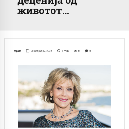
животот…
popara
20 февруари, 2026
1
min
0
0