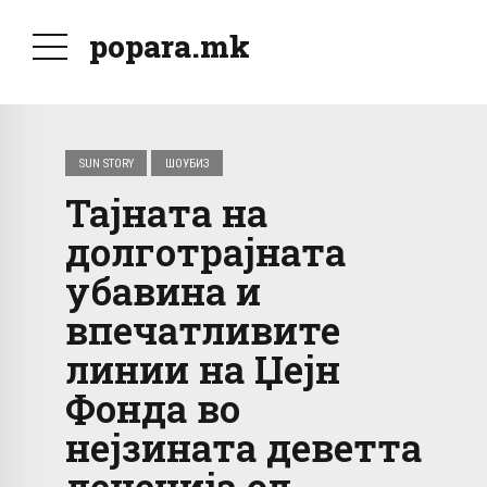
popara.mk
SUN STORY
ШОУБИЗ
Тајната на
долготрајната
убавина и
впечатливите
линии на Џејн
Фонда во
нејзината деветта
деценија од