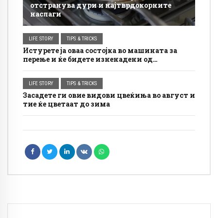
отстранува дури и најтврдокорните
наслаги
LIFE STORY
TIPS & TRICKS
Истурете ја оваа состојка во машината за
перење и ќе бидете изненадени од
резултатот: Дамките се отстрануваат
полесно, а облеката изгледа посвежа
LIFE STORY
TIPS & TRICKS
Засадете ги овие видови цвеќиња во август и
тие ќе цветаат до зима