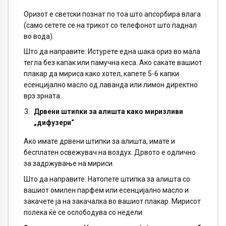
Оризот е светски познат по тоа што апсорбира влага
(само сетете се на трикот со телефонот што паднал
во вода).
Што да направите: Истурете една шака ориз во мала
тегла без капак или памучна кеса. Ако сакате вашиот
плакар да мириса како хотел, капете 5-6 капки
есенцијално масло од лаванда или лимон директно
врз зрната.
Дрвени штипки за алишта како миризливи
„дифузери“
Ако имате дрвени штипки за алишта, имате и
бесплатен освежувач на воздух. Дрвото е одлично
за задржување на мириси.
Што да направите: Натопете штипка за алишта со
вашиот омилен парфем или есенцијално масло и
закачете ја на закачалка во вашиот плакар. Мирисот
полека ќе се ослободува со недели.