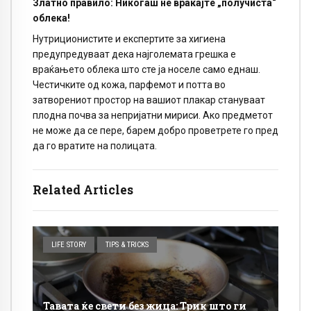
Златно правило: Никогаш не враќајте „получиста“
облека!
Нутриционистите и експертите за хигиена
предупредуваат дека најголемата грешка е
враќањето облека што сте ја носеле само еднаш.
Честичките од кожа, парфемот и потта во
затворениот простор на вашиот плакар стануваат
плодна почва за непријатни мириси. Ако предметот
не може да се пере, барем добро проветрете го пред
да го вратите на полицата.
Related Articles
LIFE STORY
TIPS & TRICKS
Тавата ќе свети без жица: Трик што ги