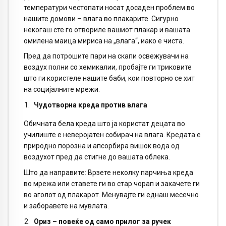
температури честопати носат досаден проблем во
нашите домови – влага во плакарите. Сигурно
некогаш сте го отвориле вашиот плакар и вашата
омилена маица мириса на „влага“, иако е чиста.
Пред да потрошите пари на скапи освежувачи на
воздух полни со хемикалии, пробајте ги триковите
што ги користеле нашите баби, кои повторно се хит
на социјалните мрежи.
Чудотворна креда против влага
Обичната бела креда што ја користат децата во
училиште е неверојатен собирач на влага. Кредата е
природно порозна и апсорбира вишок вода од
воздухот пред да стигне до вашата облека.
Што да направите: Врзете неколку парчиња креда
во мрежа или ставете ги во стар чорап и закачете ги
во аголот од плакарот. Менувајте ги еднаш месечно
и заборавете на мувлата.
Ориз – повеќе од само прилог за ручек