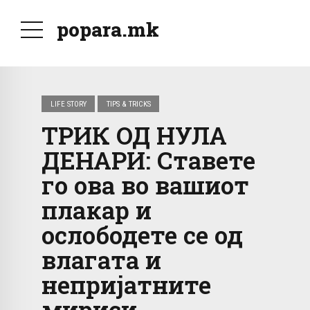
popara.mk
LIFE STORY
TIPS & TRICKS
ТРИК ОД НУЛА
ДЕНАРИ: Ставете
го ова во вашиот
плакар и
ослободете се од
влагата и
непријатните
мириси