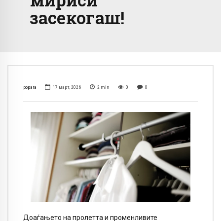
засекогаш!
popara
17 март, 2026
2
min
0
0
Доаѓањето на пролетта и променливите