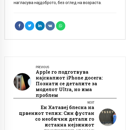
нагласува најдоброто, без оглед на возраста.
PREVIOUS
Apple го подготвува
најскапиот iPhone досега:
Познати се деталите за
моделот Ultra, но има
проблем
NEXT
Ен Хатавеј блесна на
црвениот тепих: Син фустан
со необични детали го
истакна нејзиниот