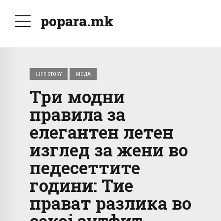
popara.mk
LIFE STORY
МОДА
Три модни
правила за
елегантен летен
изглед за жени во
педесеттите
години: Тие
прават разлика во
секој аутфит