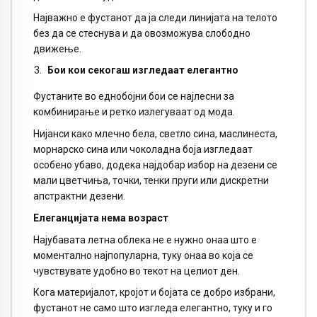
Најважно е фустанот да ја следи линијата на телото
без да се стеснува и да овозможува слободно
движење.
Бои кои секогаш изгледаат елегантно
Фустаните во еднобојни бои се најлесни за
комбинирање и ретко излегуваат од мода.
Нијанси како млечно бела, светло сина, маслинеста,
морнарско сина или чоколадна боја изгледаат
особено убаво, додека најдобар избор на дезени се
мали цветчиња, точки, тенки пруги или дискретни
апстрактни дезени.
Елеганцијата нема возраст
Најубавата летна облека не е нужно онаа што е
моментално најпопуларна, туку онаа во која се
чувствувате удобно во текот на целиот ден.
Кога материјалот, кројот и бојата се добро избрани,
фустанот не само што изгледа елегантно, туку и го