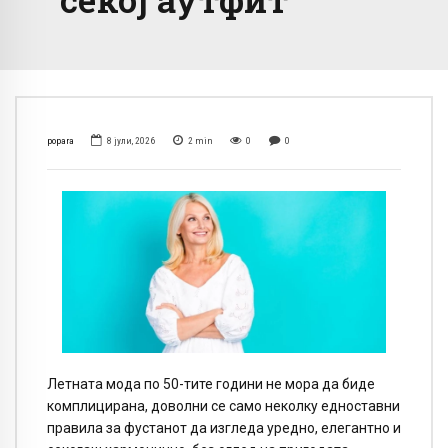
popara
8 јули, 2026
2
min
0
0
Летната мода по 50-тите години не мора да биде
комплицирана, доволни се само неколку едноставни
правила за фустанот да изгледа уредно, елегантно и