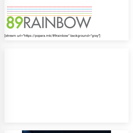
[stream url=”https://popara.mk/89rainbow” background=”gray”]