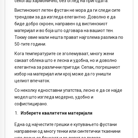
секогаш хармонично, без оглед на пригодата.
Вистинскиот летен фустан не мора да ги следи сите
трендови за да изгледа елегантно. Доволно е да
биде добро скроен, направен од вистинскиот
материјал и во боја што одговара на вашиот тен.
Токму овие мали нешта прават најголема разлика по
50-тите години.
Кога температурите се зголемуваат, многу жени
сакаат облека што е лесна и удобна, но и доволно
елегантна за различни пригоди. Сепак, погрешниот
избор на материјал или крој може да го уништи
целиот впечаток.
Со неколку едноставни упатства, лесно е да се најде
модел што изгледа модерно, удобно и
софистицирано.
Изберете квалитетни материјали
Една од најчестите грешки е купувањето фустани
направени од многу тенки или синтетички ткаенини