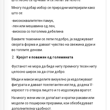
што лесно се брчкаат и се лепат за телото.
Многу подобар избор се природни материјали како
што се:
-висококвалитетен памук,
-лен или мешавина од лен,
-вискоза со поголема дебелина
Ваквите ткаенини се лепи подобро, ја задржуваат
својата форма и даваат чувство на свежина дури и
во топлите денови.
Кројот е поважен од големината
Фустанот не мора да биде ниту премногу тесен ниту
целосно широк за да стои добро.
Миди и макси моделите визуелно ја издолжуваат
фигурата и даваат поелегантен изглед, додека V-
изрезот го отвора лицето и го издолжува вратот.
На многу жени им се допаѓаат и кратки ракави или
модели со пошироки прерамки, кои обезбедуваат
дополнителна удобност.