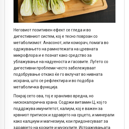
Неговиот позитивен ефект се гледа и во
дигестивниот систем, кој е тесно поврзан со
метаболизмот. Анасонот, или коморач, помага во
одржувањето на рамнотежата на цревната
микрофлора и е познат како средство за
ублажување на надуеноста и гасовите. Луѓето со
дигестивни проблеми често забележуваат
подобрување откако ќе го вклучат во нивната
исхрана, што се рефлектира и во подобра
метаболичка функција.
Покрај сето ова, тој е хранливо вредна, но
нискокалорична храна. Содржи витамин Ц, кој го
поддржува имунитетот, калиум, кој е важен за
крвниот притисок и здравјето на срцето, и минерали
како калциум и магнезиум, кои придонесуваат за
здравјето на коските и мускулите. Истражувањата