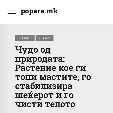
popara.mk
LIFE STORY
ИСХРАНА
Чудо од
природата:
Растение кое ги
топи мастите, го
стабилизира
шеќерот и го
чисти телото