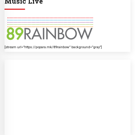
Music Live
[stream url=”https://popara.mk/89rainbow” background=”gray”]