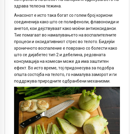
здрава телесна тежина.
Анасонот е исто така богат со голем број корисни
соединенија како што се полифеноли, флавоноиди и
анетол, кои дејствуваат како моќни антиоксиданси.
Тие помагаат во намалувањето на воспалителните
процеси и оксидативниот стрес во телото. Бидејќи
хроничното воспаление е поврзано со болести како
што се дијабетес тип 2 и дебелина, редовната
консумација на комесан може да има заштитен
ефект. Во исто време, тој придонесува за подобра
општа состојба на телото, го намалува заморот и ги
поддржува природните одбранбени механизми.