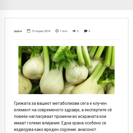
popara
15 април, 2026
1
min
0
0
Грижата за вашиот метаболизам сега е клучен
елемент на современото здравје, а експертите сè
повеќе нагласуваат промени во исхраната кои
имаат големо влијание. Една храна особено се
издвојува како вреден сојузник: анасонот.