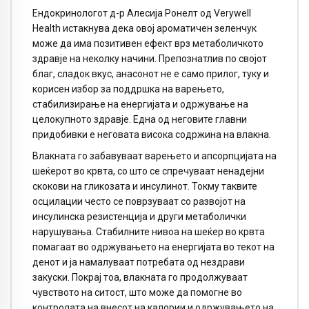
Ендокринологот д-р Алесија Ронелт од Verywell
Health истакнува дека овој ароматичен зеленчук
може да има позитивен ефект врз метаболичкото
здравје на неколку начини. Препознатлив по својот
благ, сладок вкус, анасонот не е само прилог, туку и
корисен избор за поддршка на варењето,
стабилизирање на енергијата и одржување на
целокупното здравје. Една од неговите главни
придобивки е неговата висока содржина на влакна.
Влакната го забавуваат варењето и апсорпцијата на
шеќерот во крвта, со што се спречуваат ненадејни
скокови на гликозата и инсулинот. Токму таквите
осцилации често се поврзуваат со развојот на
инсулинска резистенција и други метаболички
нарушувања. Стабилните нивоа на шеќер во крвта
помагаат во одржувањето на енергијата во текот на
денот и ја намалуваат потребата од нездрави
закуски. Покрај тоа, влакната го продолжуваат
чувството на ситост, што може да помогне во
контролата на внесот на калории и одржувањето на