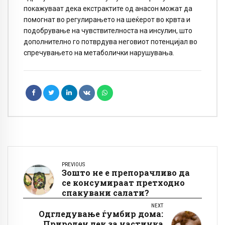
покажуваат дека екстрактите од анасон можат да
помогнат во регулирањето на шеќерот во крвта и
подобрување на чувствителноста на инсулин, што
дополнително го потврдува неговиот потенцијал во
спречувањето на метаболички нарушувања.
PREVIOUS
Зошто не е препорачливо да
се консумираат претходно
спакувани салати?
NEXT
Одгледување ѓумбир дома:
Природен лек за настинка