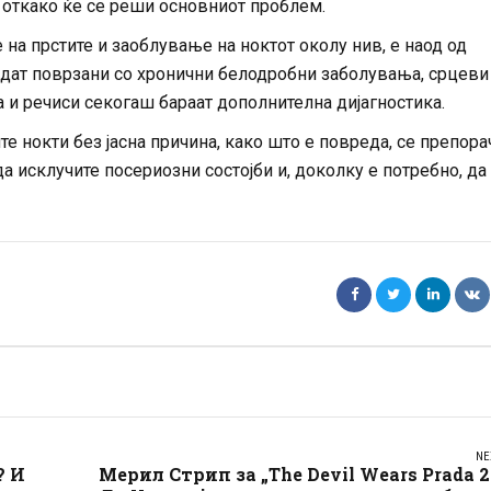
а откако ќе се реши основниот проблем.
на прстите и заоблување на ноктот околу нив, е наод од
дат поврзани со хронични белодробни заболувања, срцеви
и речиси секогаш бараат дополнителна дијагностика.
 нокти без јасна причина, како што е повреда, се препора
да исклучите посериозни состојби и, доколку е потребно, да
NE
? И
Мерил Стрип за „The Devil Wears Prada 2