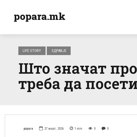
popara.mk
LIFE STORY
ЗДРАВЈЕ
Што значат про
треба да посет
popara
27 март, 2026
1
min
0
0