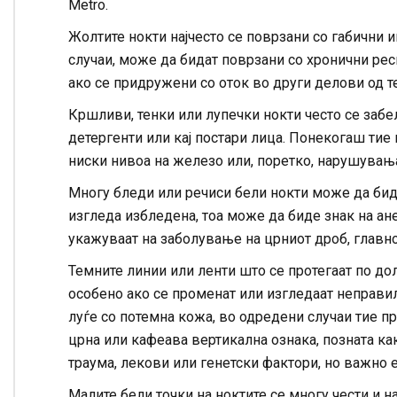
Metro.
Жолтите нокти најчесто се поврзани со габични 
случаи, може да бидат поврзани со хронични р
ако се придружени со оток во други делови од т
Кршливи, тенки или лупечки нокти често се забел
детергенти или кај постари лица. Понекогаш тие 
ниски нивоа на железо или, поретко, нарушувањ
Многу бледи или речиси бели нокти може да бида
изгледа избледена, тоа може да биде знак на а
укажуваат на заболување на црниот дроб, главн
Темните линии или ленти што се протегаат по до
особено ако се променат или изгледаат неправил
луѓе со потемна кожа, во одредени случаи тие пр
црна или кафеава вертикална ознака, позната к
траума, лекови или генетски фактори, но важно е 
Малите бели точки на ноктите се многу чести и на