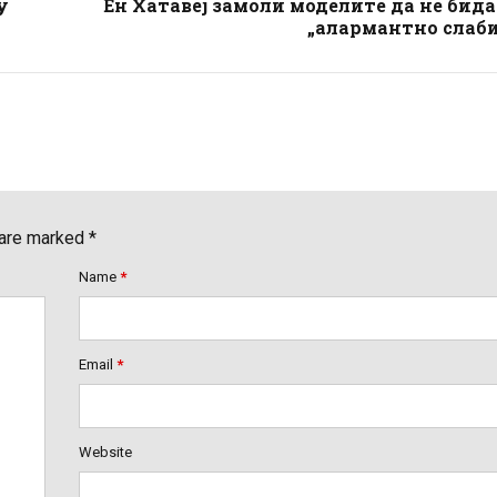
у
Ен Хатавеј замоли моделите да не бид
„алармантно слаби
 are marked *
Name
*
Email
*
Website