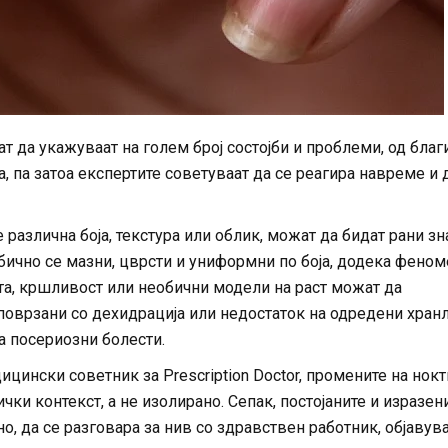
ат да укажуваат на голем број состојби и проблеми, од благ
 па затоа експертите советуваат да се реагира навреме и 
различна боја, текстура или облик, можат да бидат рани з
обично се мазни, цврсти и униформни по боја, додека фено
та, кршливост или необични модели на раст можат да
поврзани со дехидрација или недостаток на одредени хран
а посериозни болести.
цински советник за Prescription Doctor, промените на нокт
ки контекст, а не изолирано. Сепак, постојаните и изразен
о, да се разговара за нив со здравствен работник, објавув