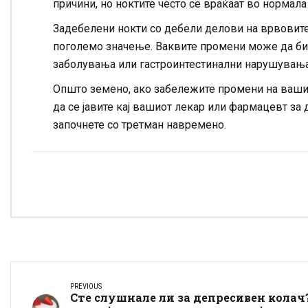
причини, но ноктите често се враќаат во нормал
Задебелени нокти со дебели делови на врвовите 
поголемо значење. Ваквите промени може да би
заболувања или гастроинтестинални нарушувања 
Општо земено, ако забележите промени на вашите
да се јавите кај вашиот лекар или фармацевт за 
започнете со третман навремено.
PREVIOUS
Сте слушнале ли за депресивен колач