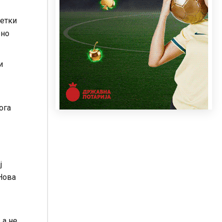
ретки
ено
и
ога
ј
 Нова
 а не