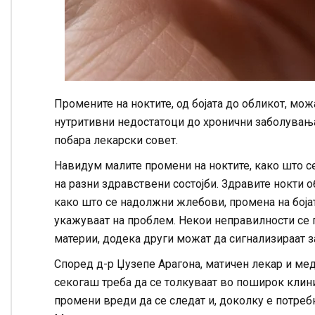
Промените на ноктите, од бојата до обликот, мож
нутритивни недостатоци до хронични заболувања,
побара лекарски совет.
Навидум малите промени на ноктите, како што се 
на разни здравствени состојби. Здравите нокти 
како што се надолжни жлебови, промена на боја
укажуваат на проблем. Некои неправилности се 
материи, додека други можат да сигнализираат з
Според д-р Џузепе Арагона, матичен лекар и меди
секогаш треба да се толкуваат во поширок клинич
промени вреди да се следат и, доколку е потребн