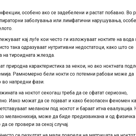
инфекции, особено ако се задебелени и растат побавно. Во 
еспираторни заболувања или лимфатични нарушувања, особ
елото.
ежуваат кај луѓе кои често ги изложуваат ноктите на вода 
исто така одразуваат нутритивни недостатоци, како што се
а на тироидната жлезда.
т природна карактеристика за некои, но ако ноктната подл
немија. Рамномерно бели нокти со потемни рабови може да
о во напредни фази.
лжината на ноктот секогаш треба да се сфатат сериозно,
но. Иако можат да се појават и како безопасен феномен ка
етставуваат меланом под ноктот и бараат итна евалуација.
ако меланонихија, може да биде предизвикана и од физичка
да се провери за секој случај.
јчесто се резултат на мали повреди на матрицата на ноктот,