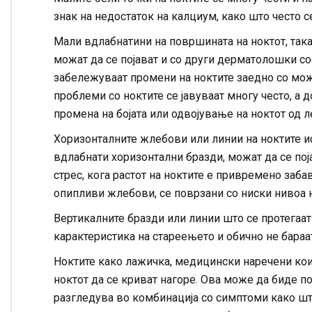
знак на недостаток на калциум, како што често с
Мали вдлабнатини на површината на ноктот, такан
можат да се појават и со други дерматолошки сос
забележуваат промени на ноктите заедно со можни
проблеми со ноктите се јавуваат многу често, а
промена на бојата или одвојување на ноктот од 
Хоризонталните жлебови или линии на ноктите ис
вдлабнати хоризонтални бразди, можат да се по
стрес, кога растот на ноктите е привремено заб
опипливи жлебови, се поврзани со ниски нивоа н
Вертикалните бразди или линии што се протегаат
карактеристика на стареењето и обично не бараа
Ноктите како лажичка, медицински наречени коил
ноктот да се криват нагоре. Ова може да биде п
разгледува во комбинација со симптоми како ш