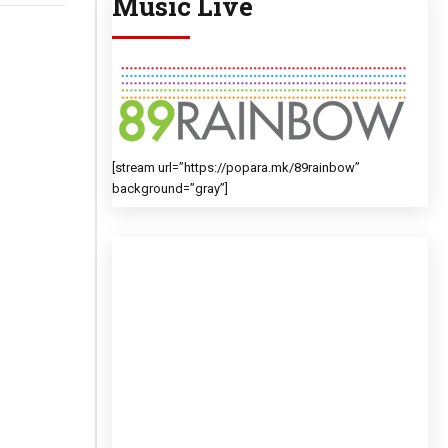
Music Live
[stream url=”https://popara.mk/89rainbow”
background=”gray”]