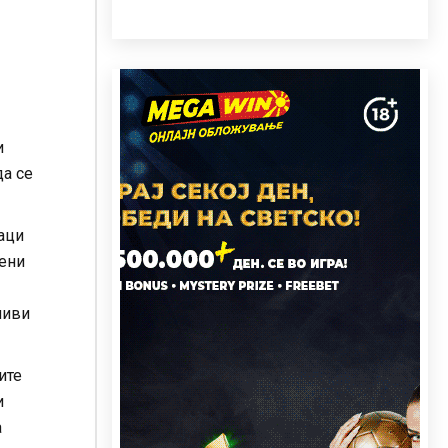
и
да се
наци
мени
ливи
ите
и
а