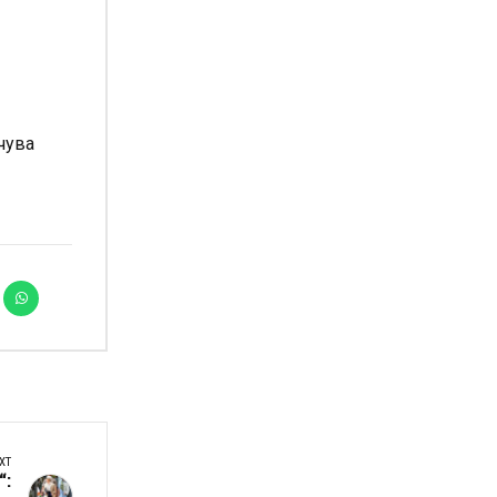
чува
XT
“: