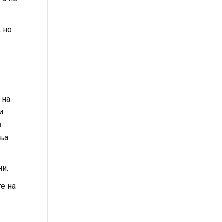
, но
 на
и
з
ња.
ни.
е на