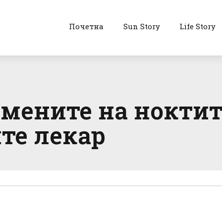
Почетна
Sun Story
Life Story
мените на ноктите
ите лекар