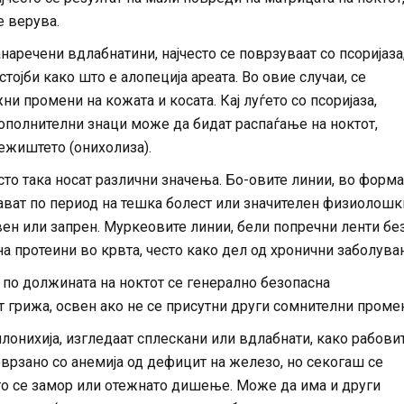
е верува.
аречени вдлабнатини, најчесто се поврзуваат со псоријаза
тојби како што е алопеција ареата. Во овие случаи, се
 промени на кожата и косата. Кај луѓето со псоријаза,
 дополнителни знаци може да бидат распаѓање на ноктот,
лежиштето (онихолиза).
то така носат различни значења. Бо-овите линии, во форма
јават по период на тешка болест или значителен физиолошк
авен или запрен. Муркеовите линии, бели попречни ленти бе
а протеини во крвта, често како дел од хронични заболува
 по должината на ноктот се генерално безопасна
т грижа, освен ако не се присутни други сомнителни проме
онихија, изгледаат сплескани или вдлабнати, како рабовит
оврзано со анемија од дефицит на железо, но секогаш се
то се замор или отежнато дишење. Може да има и други