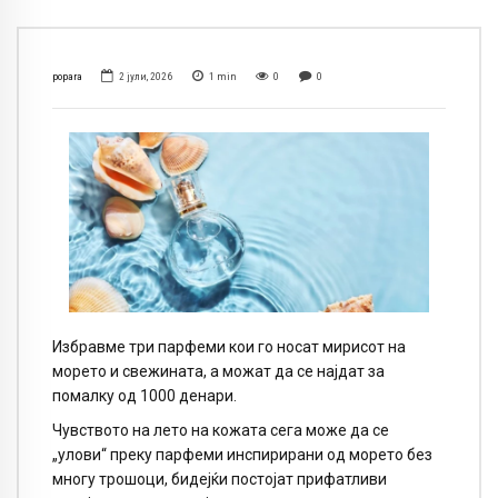
popara
2 јули, 2026
1
min
0
0
Избравме три парфеми кои го носат мирисот на
морето и свежината, а можат да се најдат за
помалку од 1000 денари.
Чувството на лето на кожата сега може да се
„улови“ преку парфеми инспирирани од морето без
многу трошоци, бидејќи постојат прифатливи