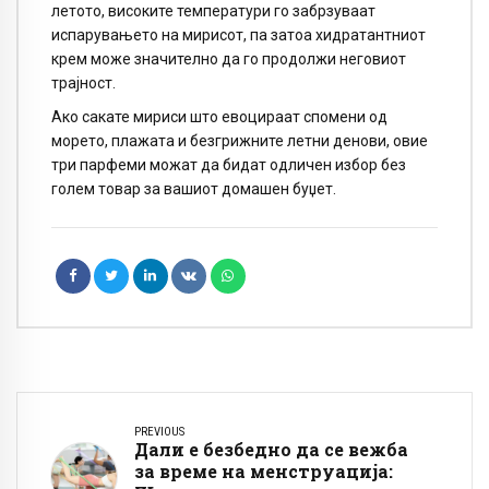
летото, високите температури го забрзуваат
испарувањето на мирисот, па затоа хидратантниот
крем може значително да го продолжи неговиот
трајност.
Ако сакате мириси што евоцираат спомени од
морето, плажата и безгрижните летни денови, овие
три парфеми можат да бидат одличен избор без
голем товар за вашиот домашен буџет.
PREVIOUS
Дали е безбедно да се вежба
за време на менструација: