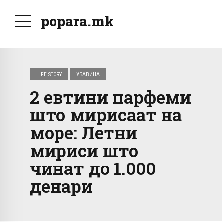
popara.mk
LIFE STORY
УБАВИНА
2 евтини парфеми
што мирисаат на
море: Летни
мириси што
чинат до 1.000
денари