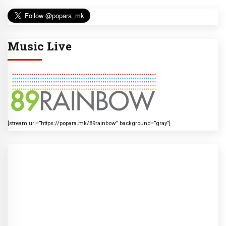
Music Live
[stream url=”https://popara.mk/89rainbow” background=”gray”]