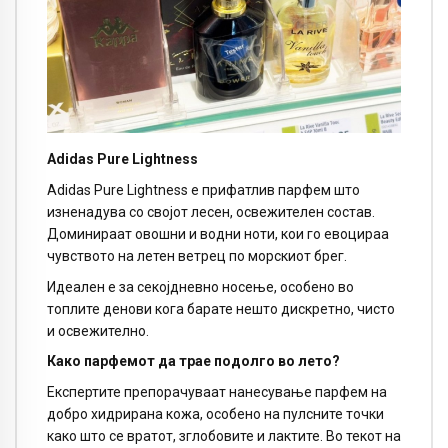
Adidas Pure Lightness
Adidas Pure Lightness е прифатлив парфем што
изненадува со својот лесен, освежителен состав.
Доминираат овошни и водни ноти, кои го евоцираа
чувството на летен ветрец по морскиот брег.
Идеален е за секојдневно носење, особено во
топлите денови кога барате нешто дискретно, чисто
и освежително.
Како парфемот да трае подолго во лето?
Експертите препорачуваат нанесување парфем на
добро хидрирана кожа, особено на пулсните точки
како што се вратот, зглобовите и лактите. Во текот на