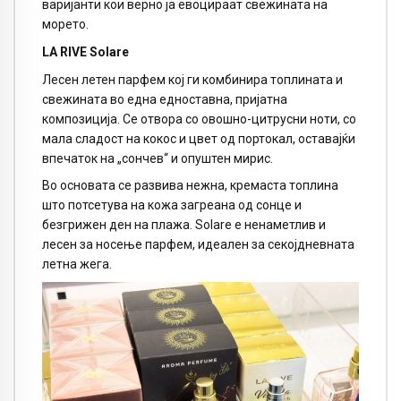
варијанти кои верно ја евоцираат свежината на
морето.
LA RIVE Solare
Лесен летен парфем кој ги комбинира топлината и
свежината во една едноставна, пријатна
композиција. Се отвора со овошно-цитрусни ноти, со
мала сладост на кокос и цвет од портокал, оставајќи
впечаток на „сончев“ и опуштен мирис.
Во основата се развива нежна, кремаста топлина
што потсетува на кожа загреана од сонце и
безгрижен ден на плажа. Solare е ненаметлив и
лесен за носење парфем, идеален за секојдневната
летна жега.