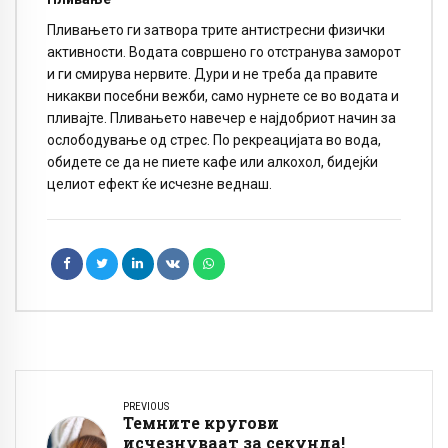
Пливањето ги затвора трите антистресни физички
активности. Водата совршено го отстранува заморот
и ги смирува нервите. Дури и не треба да правите
никакви посебни вежби, само нурнете се во водата и
пливајте. Пливањето навечер е најдобриот начин за
ослободување од стрес. По рекреацијата во вода,
обидете се да не пиете кафе или алкохол, бидејќи
целиот ефект ќе исчезне веднаш.
PREVIOUS
Темните кругови
исчезнуваат за секунда!