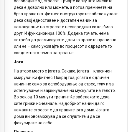
ослободите од стресот. Трчајте колку што мислите
дека е доволно или можете, а потоа преминете на
брза прошетка. Фитнес инструкторите забележуваат
дека овој едноставен и достапен начин за
намалување на стресот е неспоредлив со кој било
друг. И функционира 100%. Додека трчате, нема
потреба да размислувате дали го правите правилно
или не – само уживајте во процесот и одредете го
соодветното темпо на трчање.
Јога
На второ место е јогата. Секако, јогата – класичен
смирувачки фитнес. Покрај тоа, јогата е одличен
начин не само за ослободување од стрес, туку и за
истегнување и зајакнување на мускулите на телото.
Во рок од 10 минути тренинг ќе забележите дека
сите грижи исчезнале. Најдобриот начин да го
намалите стресот е да правите јога дома. Јогата
дома ви овозможува да се опуштите и да се
фокусирате на себе.
Пливање