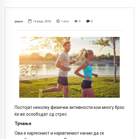
popara
14 март, 2026
1
min
0
0
Постојат неколку физички активности кои многу брзо
ќе ве ослободат од стрес.
Трчање
Ова е најлесниот и најевтиниот начин да се