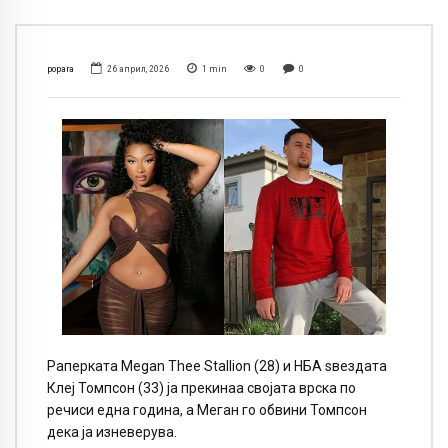
popara
26 април, 2026
1
min
0
0
Раперката Megan Thee Stallion (28) и НБА ѕвездата
Клеј Томпсон (33) ја прекинаа својата врска по
речиси една година, а Меган го обвини Томпсон
дека ја изневерува.