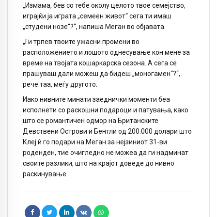
„Измама, бев со тебе околу целото твое семејство,
играјќи ја играта „семеен живот“ сега ти имаш
„студени нозе“?“, напиша Меган во објавата.
„Ги трпев твоите ужасни промени во
расположението и лошото однесување кон мене за
време на твојата кошаркарска сезона. А сега се
прашуваш дали можеш да бидеш „моногамен“?“,
рече таа, меѓу другото.
Иако нивните минати заеднички моменти беа
исполнети со раскошни подароци и патувања, како
што се романтичен одмор на Британските
Девствени Острови и Бентли од 200.000 долари што
Клеј ѝ го подари на Меган за нејзиниот 31-ви
роденден, тие очигледно не можеа да ги надминат
своите разлики, што на крајот доведе до нивно
раскинување.