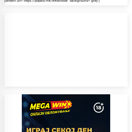
[stream url=”https://popara.mk/89rainbow” background=”gray”]