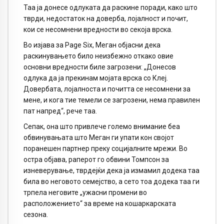
Таа ја донесе одлуката да раскине поради, како што
тврди, недостаток на доверба, лојалност и почит,
кои се несомнени вредности во секоја врска.
Во изјава за Page Six, Меган објасни дека
раскинувањето било неизбежно откако овие
основни вредности биле загрозени: „Донесов
одлука да ја прекинам мојата врска со Клеј.
Довербата, лојалноста и почитта се несомнени за
мене, и кога тие темели се загрозени, нема правилен
пат напред“, рече таа.
Сепак, она што привлече големо внимание беа
обвинувањата што Меган ги упати кон својот
поранешен партнер преку социјалните мрежи. Во
остра објава, раперот го обвини Томпсон за
изневерување, тврдејќи дека ја измамил додека таа
била во неговото семејство, а сето тоа додека таа ги
трпела неговите „ужасни промени во
расположението“ за време на кошаркарската
сезона.