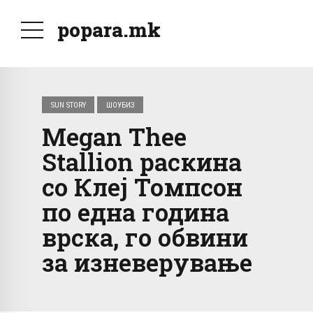
popara.mk
SUN STORY
ШОУБИЗ
Megan Thee
Stallion раскина
со Клеј Томпсон
по една година
врска, го обвини
за изневерување