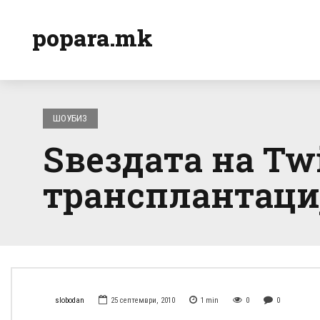
popara.mk
ШОУБИЗ
Ѕвездата на Twi
трансплантациј
slobodan
25 септември, 2010
1
min
0
0