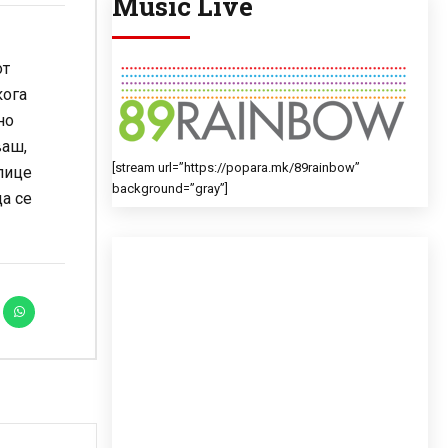
Music Live
от
кога
но
ваш,
[stream url=”https://popara.mk/89rainbow”
 лице
background=”gray”]
да се