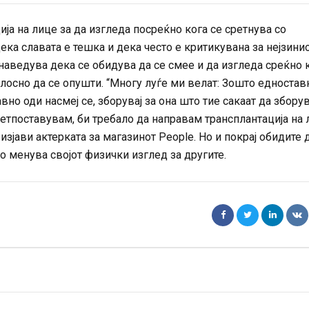
ија на лице за да изгледа посреќно кога се сретнува со
дека славата е тешка и дека често е критикувана за нејзини
наведува дека се обидува да се смее и да изгледа среќно 
лосно да се опушти. “Многу луѓе ми велат: Зошто едностав
вно оди насмеј се, зборувај за она што тие сакаат да збору
ретпоставувам, би требало да направам трансплантација на
изјави актерката за магазинот People. Но и покрај обидите 
о менува својот физички изглед за другите.