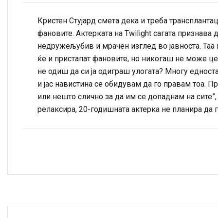
Кристен Стујард смета дека и треба трансплантац
фановите. Актерката на Twilight сагата признава 
недружељубив и мрачен изглед во јавноста. Таа 
ќе и пристапат фановите, но никогаш не може це
не одиш да си ја одиграш улогата? Многу едноста
и јас навистина се обидувам да го правам тоа. П
или нешто слично за да им се допаднам на сите”, 
релаксира, 20-годишната актерка не планира да г