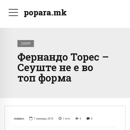
popara.mk
СПОРТ
Фернандо Торес –
Сеуште не е во
топ форма
slobodan
7 ноември, 2010
1
min
0
0