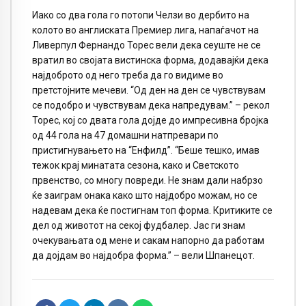
Иако со два гола го потопи Челзи во дербито на
колото во англиската Премиер лига, напаѓачот на
Ливерпул Фернандо Торес вели дека сеуште не се
вратил во својата вистинска форма, додавајќи дека
најдоброто од него треба да го видиме во
претстојните мечеви. “Од ден на ден се чувствувам
се подобро и чувствувам дека напредувам.” – рекол
Торес, кој со двата гола дојде до импресивна бројка
од 44 гола на 47 домашни натпревари по
пристигнувањето на “Енфилд”. “Беше тешко, имав
тежок крај минатата сезона, како и Светското
првенство, со многу повреди. Не знам дали набрзо
ќе заиграм онака како што најдобро можам, но се
надевам дека ќе постигнам топ форма. Критиките се
дел од животот на секој фудбалер. Јас ги знам
очекувањата од мене и сакам напорно да работам
да дојдам во најдобра форма.” – вели Шпанецот.