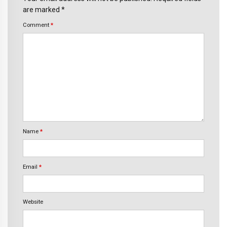
are marked *
Comment
*
Name
*
Email
*
Website