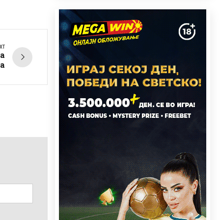
XT
на
ја