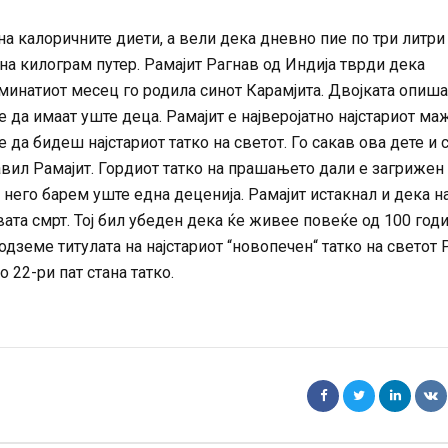
на калоричните диети, а вели дека дневно пие по три литри
а килограм путер. Рамајит Рагнав од Индија тврди дека
, минатиот месец го родила синот Карамјита. Двојката опиш
е да имаат уште деца. Рамајит е најверојатно најстариот ма
е да бидеш најстариот татко на светот. Го сакав ова дете и 
авил Рамајит. Гордиот татко на прашањето дали е загрижен
о него барем уште една деценија. Рамајит истакнал и дека н
ата смрт. Тој бил убеден дека ќе живее повеќе од 100 годи
 одземе титулата на најстариот “новопечен“ татко на светот
о 22-ри пат стана татко.