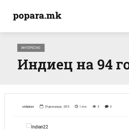
popara.mk
ИНТЕРЕСНО
Индиец на 94 г
slobodan
29 декември, 2010
1
min
0
0