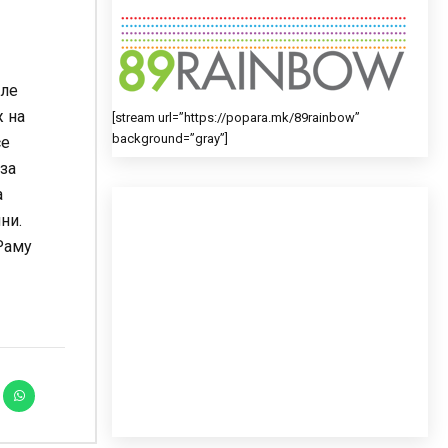
але
ж на
[stream url=”https://popara.mk/89rainbow”
background=”gray”]
се
 за
а
ни.
 Раму