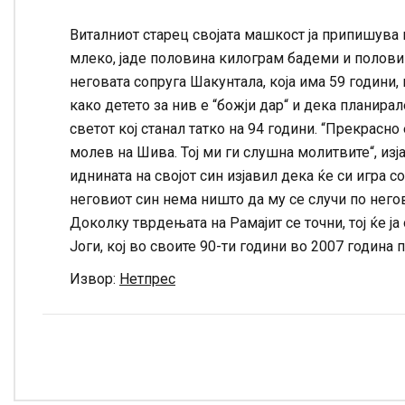
Виталниот старец својата машкост ја припишува 
млеко, јаде половина килограм бадеми и половин
неговата сопруга Шакунтала, која има 59 години
како детето за нив е “божји дар“ и дека планирал
светот кој станал татко на 94 години. “Прекрасно 
молев на Шива. Тој ми ги слушна молитвите“, изј
иднината на својот син изјавил дека ќе си игра с
неговиот син нема ништо да му се случи по негов
Доколку тврдењата на Рамајит се точни, тој ќе ја
Јоги, кој во своите 90-ти години во 2007 година п
Извор:
Нетпрес