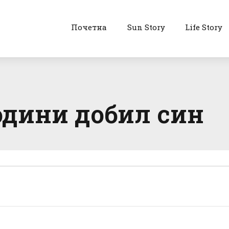
Почетна
Sun Story
Life Story
одини добил син