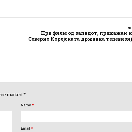
NE
Прв филм од западот, прикажан 
Северно Корејската државна телевизи
 are marked *
Name
*
Email
*