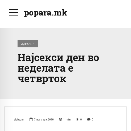
popara.mk
ЗДРАВЈЕ
Најсекси ден во
неделата е
четврток
slobodan
7 ноември, 2010
1
min
0
0