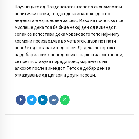
Научниците од Лондонската школа за економиски и
политички науки, тврдат дека знаат кој ден во
неделата е најповолен за секс. Иако на почетокот се
мислеше дека тоа ќе биде некој ден од викендот,
сепак се испостави дека човековото тело најмногу
хормони произведува во четврток, дури пет пати
повеќе од останатите денови. Додека четврток е
најдобар за секс, понеделник е најлош за состаноци,
се претпоставува поради консумирањето на
алкохол после викендот. Петок е добар ден за
откажување од цигари и други пороци.