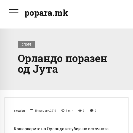
popara.mk
СПОРТ
Орландо поразен
од Јута
slobodan
10 ноември, 2010
1
min
0
0
Кошаркарите на Орландо изгубија во источната