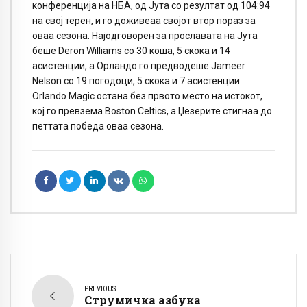
конференција на НБА, од Јута со резултат од 104:94
на свој терен, и го доживеаа својот втор пораз за
оваа сезона. Најодговорен за прославата на Јута
беше Deron Williams со 30 коша, 5 скока и 14
асистенции, а Орландо го предводеше Jameer
Nelson со 19 погодоци, 5 скока и 7 асистенции.
Orlando Magic остана без првото место на истокот,
кој го превзема Boston Celtics, а Џезерите стигнаа до
петтата победа оваа сезона.
PREVIOUS
Струмичка азбука