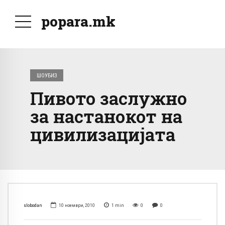
popara.mk
ШОУБИЗ
Пивото заслужно
за настанокот на
цивилизацијата
slobodan
10 ноември, 2010
1
min
0
0