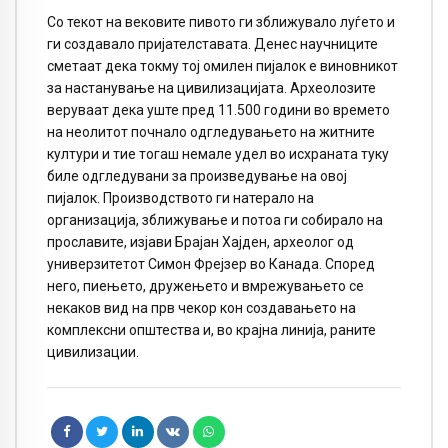
Со текот на вековите пивото ги зближувало луѓето и
ги создавало пријателставата. Денес научниците
сметаат дека токму тој омилен пијалок е виновникот
за настанување на цивилизацијата. Археолозите
веруваат дека уште пред 11.500 години во времето
на неолитот почнало одгледувањето на житните
култури и тие тогаш немале удел во исхраната туку
биле одгледувани за произведување на овој
пијалок. Производството ги натерало на
организација, зближување и потоа ги собирало на
прославите, изјави Брајан Хајден, археолог од
универзитетот Симон Фрејзер во Канада. Според
него, пиењето, дружењето и вмрежувањето се
некаков вид на прв чекор кон создавањето на
комплексни општества и, во крајна линија, раните
цивилизации.