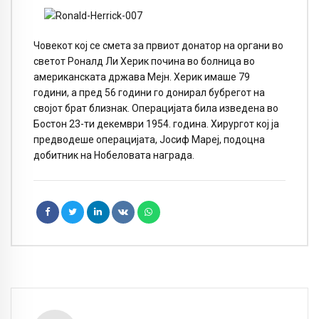
Човекот кој се смета за првиот донатор на органи во
светот Роналд Ли Херик почина во болница во
американската држава Мејн. Херик имаше 79
години, а пред 56 години го донирал бубрегот на
својот брат близнак. Операцијата била изведена во
Бостон 23-ти декември 1954. година. Хирургот кој ја
предводеше операцијата, Јосиф Мареј, подоцна
добитник на Нобеловата награда.