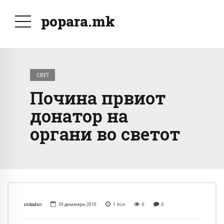
popara.mk
СВЕТ
Почина првиот
донатор на
органи во светот
slobodan
29 декември, 2010
1
min
0
0