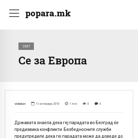
popara.mk
СВЕТ
Се за Европа
slobodan
11 октомври, 2010
1
min
0
0
Државата знаела дека геј парадата во Белград ќе
предизвика конфликти. Безбедносните служби
предупредиле дека геј парадата може да доведе до