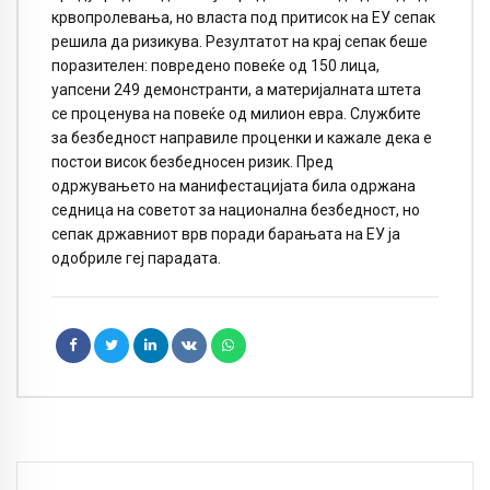
крвопролевања, но власта под притисок на ЕУ сепак
решила да ризикува. Резултатот на крај сепак беше
поразителен: повредено повеќе од 150 лица,
уапсени 249 демонстранти, а материјалната штета
се проценува на повеќе од милион евра. Службите
за безбедност направиле проценки и кажале дека е
постои висок безбедносен ризик. Пред
одржувањето на манифестацијата била одржана
седница на советот за национална безбедност, но
сепак државниот врв поради барањата на ЕУ ја
одобриле геј парадата.