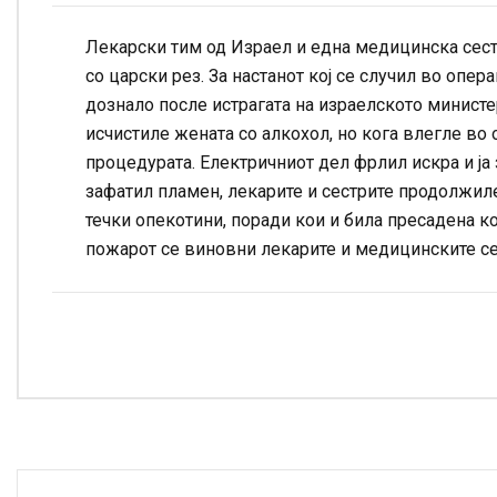
Лекарски тим од Израел и една медицинска сестр
со царски рез. За настанот кој се случил во опер
дознало после истрагата на израелското министе
исчистиле жената со алкохол, но кога влегле во 
процедурата. Електричниот дел фрлил искра и ја з
зафатил пламен, лекарите и сестрите продолжиле
течки опекотини, поради кои и била пресадена ко
пожарот се виновни лекарите и медицинските се