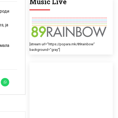
Music Live
ороди
, ја
[stream url=”https://popara.mk/89rainbow”
имала
background=”gray”]