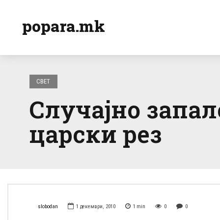
popara.mk
СВЕТ
Случајно запал
царски рез
slobodan
1 декември, 2010
1
min
0
0