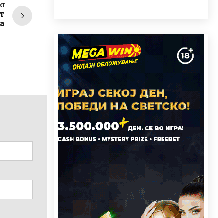
XT
т
та