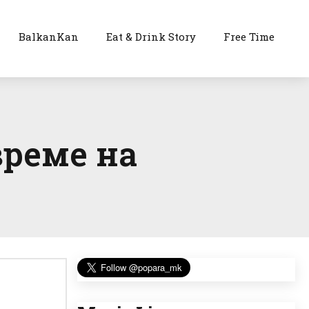
BalkanKan
Eat & Drink Story
Free Time
време на