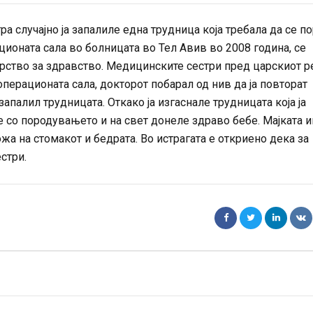
а случајно ја запалиле една трудница која требала да се п
ационата сала во болницата во Тел Авив во 2008 година, се
рство за здравство. Медицинските сестри пред царскиот рез
операционата сала, докторот побарал од нив да ја повторат
апалил трудницата. Откако ја изгаснале трудницата која ја
 со породувањето и на свет донеле здраво бебе. Мајката 
жа на стомакот и бедрата. Во истрагата е откриено дека за
стри.