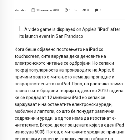
slobodan
10 ноември, 2010
1
min
0
0
Кога беше објавено постоењето на iPad со
touchscreen, сите веруваа дека деновите на
електронското читање се одбројани. Но сепак и
покрај популарноста на производите на Apple, 6
причини зошто е-читањето нема да пропадне и
покрај постоењето на iPad. Прво, на растечка плима
пловат сите бродови теоријата, дека во 2010 година
ќе се продадат 12 милиони iPad но сепак се
заржуваат и на останатите електронски уреди,
мобилни и лаптопи, со што ќе понудат различни
содржини и уреди, а од тоа нема да изостанат е-
читателите. Второ, делот за цената која за еден iPad
изнесува 500$. Потоа, е-читачките уреди во принцип
се потенки и полесни, отколку екран таблите на