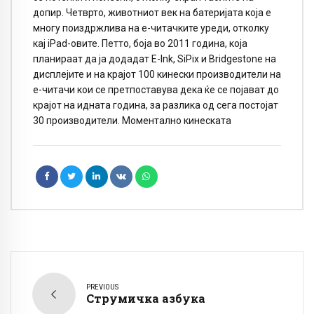
допир. Четврто, животниот век на батеријата која е
многу поиздржлива на е-читачките уреди, отколку
кај iPad-овите. Петто, боја во 2011 година, која
планираат да ја додадат E-Ink, SiPix и Bridgestone на
дисплејите и на крајот 100 кинески производители на
е-читачи кои се претпоставува дека ќе се појават до
крајот на идната година, за разлика од сега постојат
30 производители. Моментално кинеската
PREVIOUS
Струмичка азбука