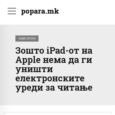
popara.mk
КОМПЈУТЕРИ
Зошто iPad-от на
Apple нема да ги
уништи
електронските
уреди за читање